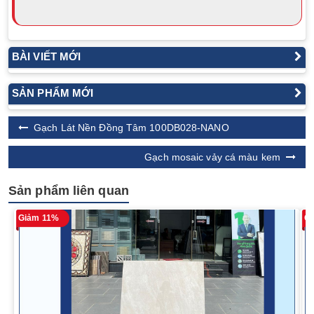
BÀI VIẾT MỚI
SẢN PHẨM MỚI
Gạch Lát Nền Đồng Tâm 100DB028-NANO
Gạch mosaic vảy cá màu kem
Sản phẩm liên quan
Giảm 11%
G