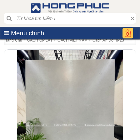
×
Menu chính
0
Trang Chủ
GẠCH ỐP LÁT
GẠCH VIỆT NAM
Gạch Ấn Độ HP23