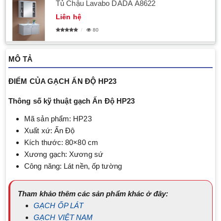
Tủ Chậu Lavabo DADA A8622
Liên hệ
80
MÔ TẢ
ĐIỂM CỦA GẠCH ẤN ĐỘ HP23
Thông số kỹ thuật gạch Ấn Độ
HP23
Mã sản phẩm: HP23
Xuất xứ: Ấn Độ
Kích thước: 80×80 cm
Xương gạch: Xương sứ
Công năng: Lát nền, ốp tường
Tham khảo thêm các sản phẩm khác ở đây:
GẠCH ỐP LÁT
GẠCH VIỆT NAM