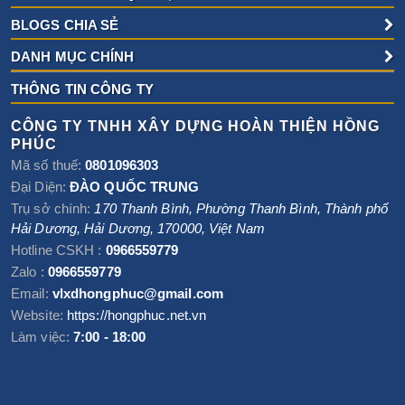
BLOGS CHIA SẺ
DANH MỤC CHÍNH
THÔNG TIN CÔNG TY
CÔNG TY TNHH XÂY DỰNG HOÀN THIỆN HỒNG
PHÚC
Mã số thuế:
0801096303
Đại Diện:
ĐÀO QUỐC TRUNG
Trụ sở chính:
170 Thanh Bình, Phường Thanh Bình
,
Thành phố
Hải Dương
,
Hải Dương
,
170000
,
Việt Nam
Hotline CSKH :
0966559779
Zalo :
0966559779
Email:
vlxdhongphuc@gmail.com
Website:
https://hongphuc.net.vn
Làm việc:
7:00 - 18:00