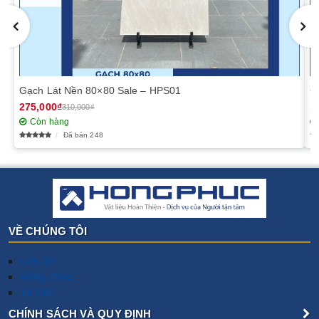
Gạch Lát Nền 80×80 Sale – HPS01
G
275,000₫
1
310,000₫
Còn hàng
Đã bán 248
VỀ CHÚNG TÔI
Liên hệ
Hồng Phúc
Tin tức
CHÍNH SÁCH VÀ QUY ĐỊNH