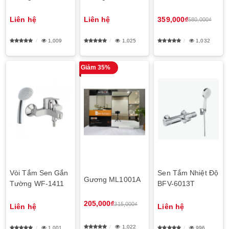
LHT947CS
LHT908C
Liên hệ
Liên hệ
359,000₫
580,000₫
1,009
1,025
1,032
Giảm 35%
Vòi Tắm Sen Gắn
Sen Tắm Nhiệt Độ
Gương ML1001A
Tường WF-1411
BFV-6013T
205,000₫
315,000₫
Liên hệ
Liên hệ
1,022
1,001
996