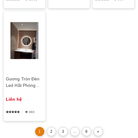
Gương Tròn Đèn
Led Hắt Phòng
Tắm
Liên hệ
993
1
2
3
…
8
»