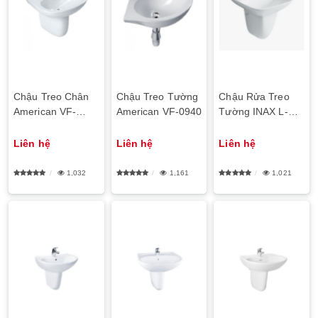
Chậu Treo Chân
Chậu Treo Tường
Chậu Rửa Treo
American VF-
American VF-0940
Tường INAX L-
0947/VF-0741
297V
CODIE
Liên hệ
Liên hệ
Liên hệ
1,032
1,161
1,021