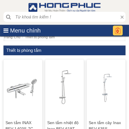
×
Menu chính
0
Trang Chủ
Thiết bị phòng tắm
Thiết bị phòng tắm
Sen tắm INAX
Sen tắm nhiệt độ
Sen tắm cây Inax
BFV-1403S-7C
Inax BFV-619T
BFV-635S