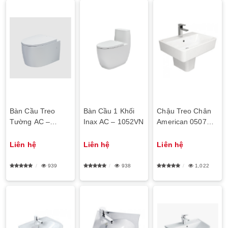
Bàn Cầu Treo
Bàn Cầu 1 Khối
Chậu Treo Chân
Tường AC –
Inax AC – 1052VN
American 0507W-
952VN
WT/0707-WT
Liên hệ
Liên hệ
Liên hệ
939
938
1,022