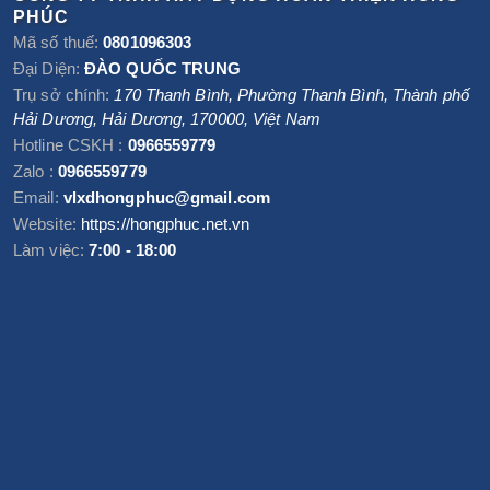
PHÚC
Mã số thuế:
0801096303
Đại Diện:
ĐÀO QUỐC TRUNG
Trụ sở chính:
170 Thanh Bình, Phường Thanh Bình
,
Thành phố
Hải Dương
,
Hải Dương
,
170000
,
Việt Nam
Hotline CSKH :
0966559779
Zalo :
0966559779
Email:
vlxdhongphuc@gmail.com
Website:
https://hongphuc.net.vn
Làm việc:
7:00 - 18:00