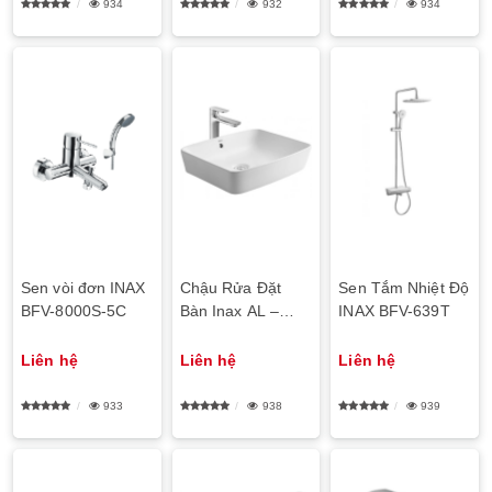
934
932
934
Sen vòi đơn INAX
Chậu Rửa Đặt
Sen Tắm Nhiệt Độ
BFV-8000S-5C
Bàn Inax AL –
INAX BFV-639T
639V
Liên hệ
Liên hệ
Liên hệ
933
938
939