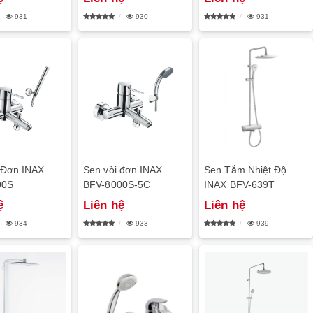
931
930
931
 Đơn INAX
Sen vòi đơn INAX
Sen Tắm Nhiệt Độ
00S
BFV-8000S-5C
INAX BFV-639T
ệ
Liên hệ
Liên hệ
934
933
939