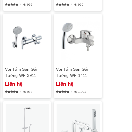
995
999
Vòi Tắm Sen Gắn
Vòi Tắm Sen Gắn
Tường WF-3911
Tường WF-1411
Liên hệ
Liên hệ
998
1,001