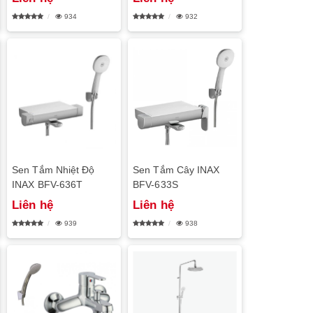
934
932
Sen Tắm Nhiệt Độ
Sen Tắm Cây INAX
INAX BFV-636T
BFV-633S
Liên hệ
Liên hệ
939
938