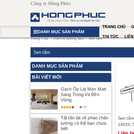
Công ty Hồng Phúc
TRANG CHỦ
G
DANH MỤC SẢN PHẨM
TIN TỨC
LIÊN
Trang Chủ
Thiết bị phòng tắm
Sen tắm
Sen tắm
DANH MỤC SẢN PHẨM
BÀI VIẾT MỚI
Gạch Ốp Lát Men Matt
Sang Trọng Và Bền
Vững
77
Tất tần tật về phào chân
Sen tắm
tường có thể bạn chưa
1403S-
biết
Liên h