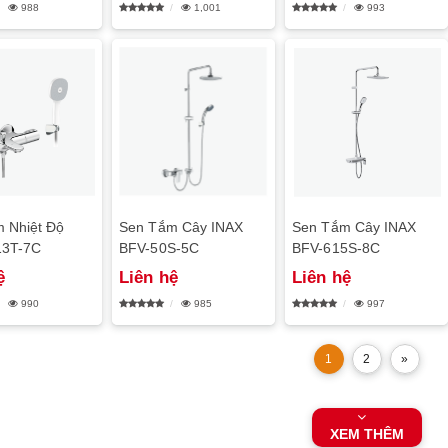
988
1,001
993
 Nhiệt Độ
Sen Tắm Cây INAX
Sen Tắm Cây INAX
13T-7C
BFV-50S-5C
BFV-615S-8C
ệ
Liên hệ
Liên hệ
990
985
997
1
2
»
XEM THÊM