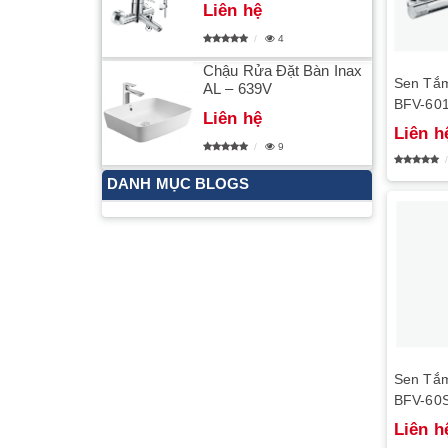
Liên hệ
4
Chậu Rửa Đặt Bàn Inax
Sen Tắm
AL – 639V
BFV-60
Liên hệ
Liên h
9
DANH MỤC BLOGS
Sen Tắ
BFV-60
Liên h