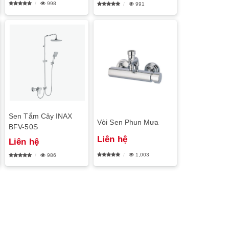
998
991
Sen Tắm Cây INAX
Vòi Sen Phun Mưa
BFV-50S
Liên hệ
Liên hệ
1,003
986