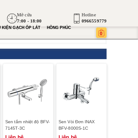
Mở cửa
Hotline
7:00 - 18:00
0966559779
 KIỆN GẠCH ỐP LÁT
HỒNG PHÚC
0
Sen tắm nhiệt độ BFV-
Sen Vòi Đơn INAX
7145T-3C
BFV-8000S-1C
Liên hệ
Liên hệ