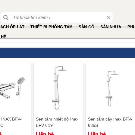
×
ẠCH ỐP LÁT
THIẾT BỊ PHÒNG TẮM
SÀN GỖ
SÀN NHỰA
PHỤ
 HỆ
 INAX BFV-
Sen tắm nhiệt độ Inax
Sen tắm cây Inax BFV-
7C
BFV-619T
635S
ệ
Liên hệ
Liên hệ