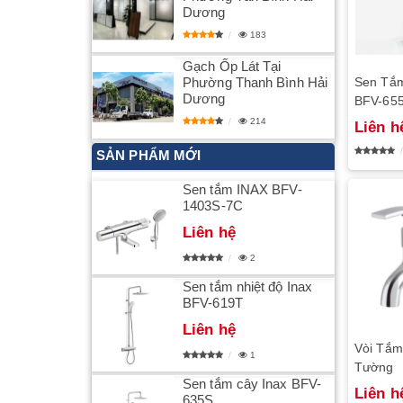
Dương
183
Gạch Ốp Lát Tại
Phường Thanh Bình Hải
Sen Tắ
Dương
BFV-65
214
Liên h
SẢN PHẨM MỚI
Sen tắm INAX BFV-
1403S-7C
Liên hệ
2
Sen tắm nhiệt độ Inax
BFV-619T
Liên hệ
Vòi Tắm
1
Tường
Sen tắm cây Inax BFV-
Liên h
635S