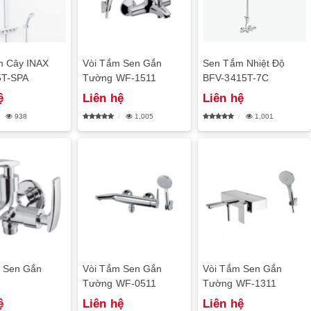
m Cây INAX
Vòi Tắm Sen Gắn
Sen Tắm Nhiệt Độ
5T-SPA
Tường WF-1511
BFV-3415T-7C
ệ
Liên hệ
Liên hệ
938
1,005
1,001
 Sen Gắn
Vòi Tắm Sen Gắn
Vòi Tắm Sen Gắn
Tường WF-0511
Tường WF-1311
ệ
Liên hệ
Liên hệ