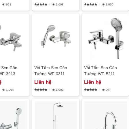
998
1,008
1,005
 Sen Gắn
Vòi Tắm Sen Gắn
Vòi Tắm Sen Gắn
WF-3913
Tường WF-0311
Tường WF-B211
ệ
Liên hệ
Liên hệ
1,004
1,003
997