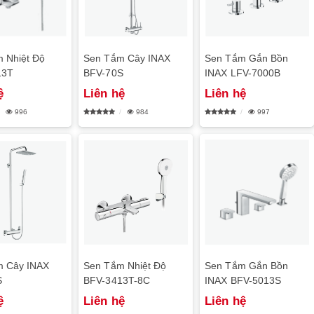
 Nhiệt Độ
Sen Tắm Cây INAX
Sen Tắm Gắn Bồn
13T
BFV-70S
INAX LFV-7000B
ệ
Liên hệ
Liên hệ
996
984
997
m Cây INAX
Sen Tắm Nhiệt Độ
Sen Tắm Gắn Bồn
S
BFV-3413T-8C
INAX BFV-5013S
ệ
Liên hệ
Liên hệ