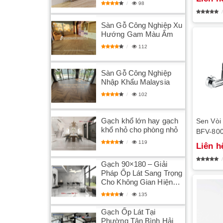
98
Sàn Gỗ Công Nghiệp Xu
Hướng Gam Màu Ấm
112
Sàn Gỗ Công Nghiệp
Nhập Khẩu Malaysia
102
Gạch khổ lớn hay gạch
Sen Vòi
khổ nhỏ cho phòng nhỏ
BFV-80
119
Liên h
Gạch 90×180 – Giải
Pháp Ốp Lát Sang Trọng
Cho Không Gian Hiện
Đại
135
Gạch Ốp Lát Tại
Phường Tân Bình Hải