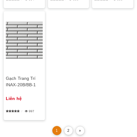
Gạch Trang Trí
INAX-20B/BB-1
Liên hệ
997
1
2
»