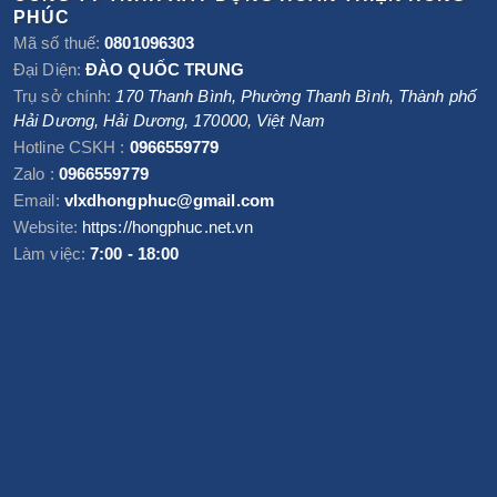
PHÚC
Mã số thuế:
0801096303
Đại Diện:
ĐÀO QUỐC TRUNG
Trụ sở chính:
170 Thanh Bình, Phường Thanh Bình
,
Thành phố
Hải Dương
,
Hải Dương
,
170000
,
Việt Nam
Hotline CSKH :
0966559779
Zalo :
0966559779
Email:
vlxdhongphuc@gmail.com
Website:
https://hongphuc.net.vn
Làm việc:
7:00 - 18:00