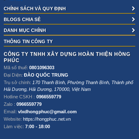
CHÍNH SÁCH VÀ QUY ĐỊNH
BLOGS CHIA SẺ
DANH MỤC CHÍNH
THÔNG TIN CÔNG TY
CÔNG TY TNHH XÂY DỰNG HOÀN THIỆN HỒNG
PHÚC
Mã số thuế:
0801096303
Đại Diện:
ĐÀO QUỐC TRUNG
Trụ sở chính:
170 Thanh Bình, Phường Thanh Bình
,
Thành phố
Hải Dương
,
Hải Dương
,
170000
,
Việt Nam
Hotline CSKH :
0966559779
Zalo :
0966559779
Email:
vlxdhongphuc@gmail.com
Website:
https://hongphuc.net.vn
Làm việc:
7:00 - 18:00