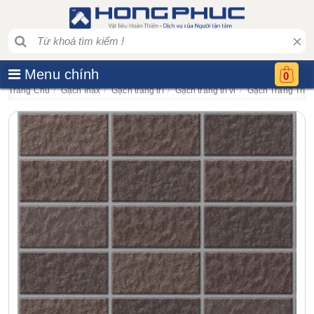
×
Menu chính
0
Trang Chủ
Gạch Inax
Gạch trang trí
Gạch trang trí vỉ
Gạch Trang Trí I