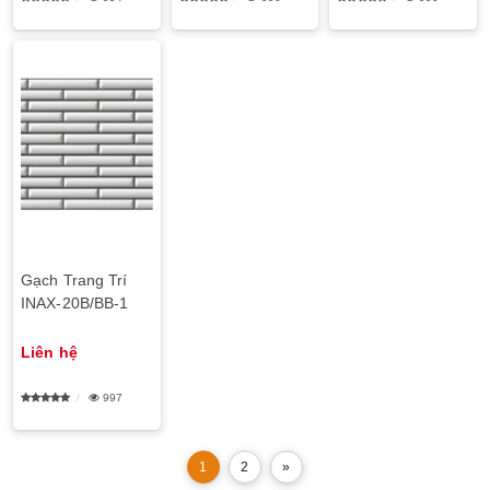
Gạch Trang Trí
INAX-20B/BB-1
Liên hệ
997
1
2
»