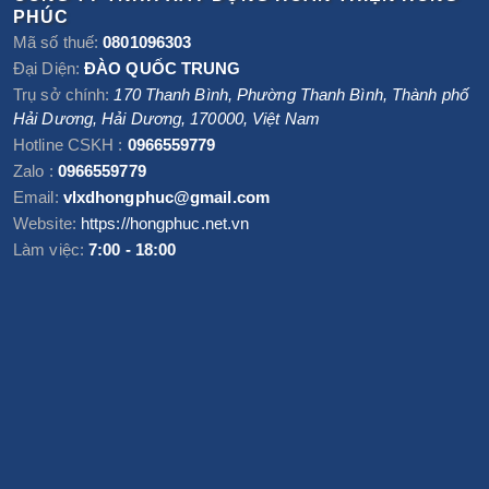
PHÚC
Mã số thuế:
0801096303
Đại Diện:
ĐÀO QUỐC TRUNG
Trụ sở chính:
170 Thanh Bình, Phường Thanh Bình
,
Thành phố
Hải Dương
,
Hải Dương
,
170000
,
Việt Nam
Hotline CSKH :
0966559779
Zalo :
0966559779
Email:
vlxdhongphuc@gmail.com
Website:
https://hongphuc.net.vn
Làm việc:
7:00 - 18:00