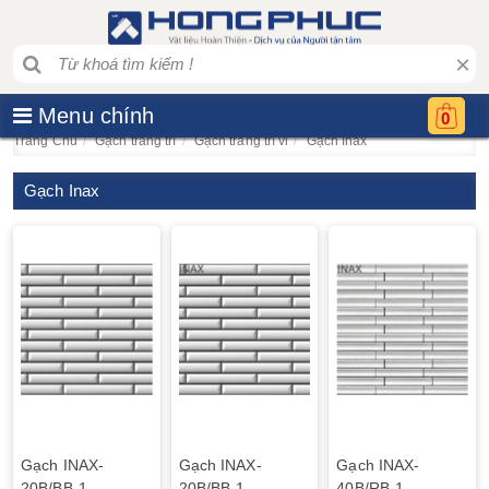
×
Menu chính
0
Trang Chủ
Gạch trang trí
Gạch trang trí vỉ
Gạch Inax
Gạch Inax
Gạch INAX-
Gạch INAX-
Gạch INAX-
20B/BB-1
20B/BB-1
40B/RB-1