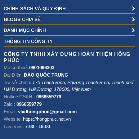
CHÍNH SÁCH VÀ QUY ĐỊNH
BLOGS CHIA SẺ
DANH MỤC CHÍNH
THÔNG TIN CÔNG TY
CÔNG TY TNHH XÂY DỰNG HOÀN THIỆN HỒNG
PHÚC
Mã số thuế:
0801096303
Đại Diện:
ĐÀO QUỐC TRUNG
Trụ sở chính:
170 Thanh Bình, Phường Thanh Bình
,
Thành phố
Hải Dương
,
Hải Dương
,
170000
,
Việt Nam
Hotline CSKH :
0966559779
Zalo :
0966559779
Email:
vlxdhongphuc@gmail.com
Website:
https://hongphuc.net.vn
Làm việc:
7:00 - 18:00