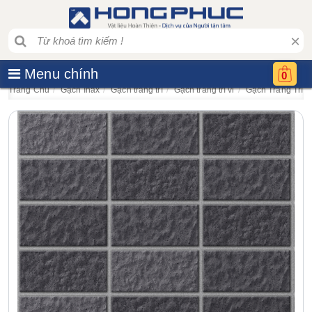
×
Menu chính
0
Trang Chủ
Gạch Inax
Gạch trang trí
Gạch trang trí vỉ
Gạch Trang Trí I