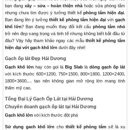
bạn đang
xây – sửa – hoàn thiện nhà
hoặc sửa phòng tắm
nhưng chưa tìm được ý tưởng thiết kế
phòng tắm hiện đại
.
Bạn đang lên ý tưởng
thiết kế phòng tắm hiện đại
với
gạch
khổ lớn
? Bạn đang muốn thay đổi kết cấu
phòng tắm nhỏ
trở nên đẹp sang trọng và tinh tế nhưng không biết bắt đầu từ
đâu? Vậy hãy tham khảo ngay các mẫu
thiết kế phòng tắm
hiện đại với gạch khổ lớn
dưới đây nhé!
Gạch ốp lát Đẹp Hải Dương
Gạch khổ lớn
hay còn gọi là
Big Slab
là
dòng gạch ốp lát
với kích thước 600×1200, 750×1500, 800×1800, 1200×2400,
1800×3600,… tạo nên không gian mở rộng lớn mang tính
thẩm mỹ cao.
Tổng Đại Lý Gạch Ốp Lát tại Hải Dương
Chuyên doanh gạch ốp lát tại Hải Dương
Gạch khổ lớn
với kích thước đột phá
Sử dụng gach khổ lớn
cho
thiết kế phòng tắm
sẽ là xu