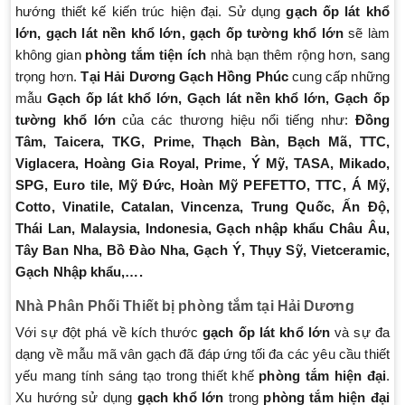
hướng thiết kế kiến trúc hiện đại. Sử dụng
gạch ốp lát khổ
lớn, gạch lát nền khổ lớn, gạch ốp tường khổ lớn
sẽ làm
không gian
phòng tắm tiện ích
nhà bạn thêm rộng hơn, sang
trọng hơn.
Tại Hải Dương Gạch Hồng Phúc
cung cấp những
mẫu
Gạch ốp lát khổ lớn, Gạch lát nền khổ lớn, Gạch ốp
tường khổ lớn
của các thương hiệu nổi tiếng như:
Đồng
Tâm, Taicera, TKG, Prime, Thạch Bàn, Bạch Mã, TTC,
Viglacera, Hoàng Gia Royal, Prime, Ý Mỹ, TASA, Mikado,
SPG, Euro tile, Mỹ Đức, Hoàn Mỹ PEFETTO, TTC, Á Mỹ,
Cotto, Vinatile, Catalan, Vincenza, Trung Quốc, Ấn Độ,
Thái Lan, Malaysia, Indonesia, Gạch nhập khẩu Châu Âu,
Tây Ban Nha, Bồ Đào Nha, Gạch Ý, Thụy Sỹ, Vietceramic,
Gạch Nhập khẩu,….
Nhà Phân Phối Thiết bị phòng tắm tại Hải Dương
Với sự đột phá về kích thước
gạch ốp lát khổ lớn
và sự đa
dạng về mẫu mã vân gạch đã đáp ứng tối đa các yêu cầu thiết
yếu mang tính sáng tạo trong thiết khế
phòng tắm hiện đại
.
Xu hướng sử dụng
gạch khổ lớn
trong
phòng tắm hiện đại