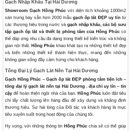
Gạch Nhập Khẩu Tại Hải Dương
Showroom Gạch Hồng Phúc
với diện tích khoảng 1000m2
sàn trưng bày sẵn hơn 2000 mẫu
gạch ốp lát ĐẸP uy tín
từ
các thương hiệu trong nước và
gạch nhập khẩu, các bộ sưu
tập gạch ốp lát và thiết bị phòng tắm của Hồng Phúc
có
thể đáp ứng nhu cầu đa dạng trong thiết kế kiến trúc và không
gian nội thất.
Hồng Phúc
khao khát tạo ra những thiết kế đẹp
và biến những thiết kế thành hiện thực, mang đến những
không gian sống đầy cảm hứng cho khách hàng.
Tổng Đại Lý Gạch Lát Nền Tại Hải Dương
Gạch Hồng Phúc – Gạch ốp lát ĐẸP phòng tắm tiện ích –
tổng đại lý gạch lát nền tại Hải Dương
,
địa chỉ uy tín – tin
cậy
để hoàn thiện ngôi nhà của bạn.
Hồng Phúc
luôn đặt tiêu
chí lấy chất lượng lên hàng đầu để xây dựng và khảng định
thương hiệu. Sự hài lòng của Đối tác và khách hàng là mục
tiêu xuyên suốt trong hoạt động của chúng tôi.
Hy vọng, với những thông tin
Hồng Phúc
chia sẻ có thể giúp