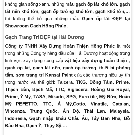
không gian sống xanh, những mẫu
gạch ốp lát khổ lớn, gạch
lát nền khổ lớn, gạch ốp tường khổ lớn, gạch khổ lớn,…
thì không thể bỏ qua những mẫu
Gạch ốp lát ĐẸP tại
Showroom Gạch Hồng Phúc
.
Gạch Trang Trí ĐẸP tại Hải Dương
Công ty TNHH Xây Dựng Hoàn Thiện Hồng Phúc
là một
trong những Công ty hàng đầu của Hải Dương hoạt động trong
lĩnh vực xây dựng cung cấp
vật liệu xây dựng hoàn thiện
,
gạch ốp lát, gạch lát nền, gạch ốp tường, thiết bị phòng
tắm, sơn trang trí Kansai Paint
của các thương hiệu uy tín
trong nước và thế giới:
Taicera, TKG, Đồng Tâm, Prime,
Thạch Bàn, Bạch Mã, TTC, Viglacera, Hoàng Gia Royal,
Prime, Ý Mỹ, TASA, Mikado, SPG, Euro tile, Mỹ Đức, Hoàn
Mỹ PEFETTO, TTC, Á Mỹ,Cotto, Vinatile, Catalan,
Vincenza, Trung Quốc, Ấn Độ, Thái Lan, Malaysia,
Indonesia, Gạch nhập khẩu Châu Âu, Tây Ban Nha, Bồ
Đào Nha, Gạch Ý, Thụy Sỹ….