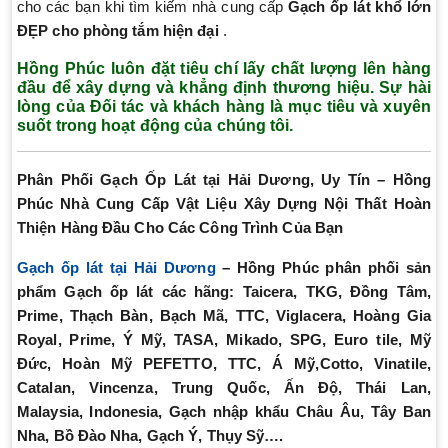
cho các bạn khi tìm kiếm nhà cung cấp
Gạch ốp lát khổ lớn
ĐẸP cho phòng tắm hiện đại
.
Hồng Phúc luôn đặt tiêu chí lấy chất lượng lên hàng
đầu để xây dựng và khẳng định thương hiệu. Sự hài
lòng của Đối tác và khách hàng là mục tiêu và xuyên
suốt trong hoạt động của chúng tôi.
Phân Phối Gạch Ốp Lát tại Hải Dương, Uy Tín – Hồng
Phúc Nhà Cung Cấp Vật Liệu Xây Dựng Nội Thất Hoàn
Thiện Hàng Đầu Cho Các Công Trình Của Bạn
Gạch ốp lát tại Hải Dương
– Hồng Phúc phân phối sản
phẩm Gạch ốp lát các hãng: Taicera, TKG, Đồng Tâm,
Prime, Thạch Bàn, Bạch Mã, TTC, Viglacera, Hoàng Gia
Royal, Prime, Ý Mỹ, TASA, Mikado, SPG, Euro tile, Mỹ
Đức, Hoàn Mỹ PEFETTO, TTC, Á Mỹ,
Cotto, Vinatile,
Catalan, Vincenza,
Trung Quốc, Ấn Độ, Thái Lan,
Malaysia, Indonesia, Gạch nhập khẩu Châu Âu, Tây Ban
Nha, Bồ Đào Nha, Gạch Ý, Thụy Sỹ….