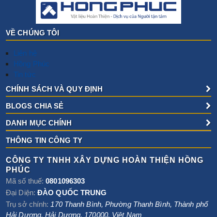
VỀ CHÚNG TÔI
Liên hệ
Hồng Phúc
Tin tức
CHÍNH SÁCH VÀ QUY ĐỊNH
BLOGS CHIA SẺ
DANH MỤC CHÍNH
THÔNG TIN CÔNG TY
CÔNG TY TNHH XÂY DỰNG HOÀN THIỆN HỒNG
PHÚC
Mã số thuế:
0801096303
Đại Diện:
ĐÀO QUỐC TRUNG
Trụ sở chính:
170 Thanh Bình, Phường Thanh Bình
,
Thành phố
Hải Dương
,
Hải Dương
,
170000
,
Việt Nam