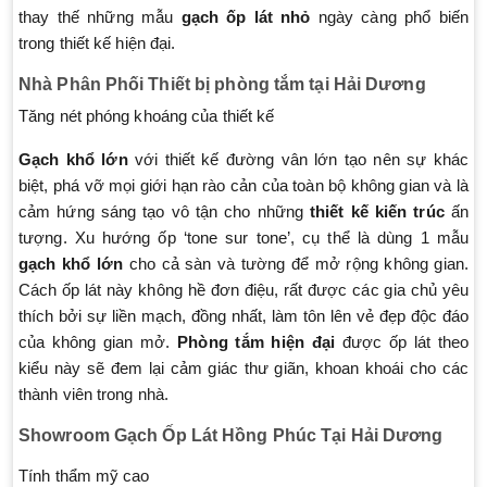
thay thế những mẫu
gạch ốp lát nhỏ
ngày càng phổ biến
trong thiết kế hiện đại.
Nhà Phân Phối Thiết bị phòng tắm tại Hải Dương
Tăng nét phóng khoáng của thiết kế
Gạch khổ lớn
với thiết kế đường vân lớn tạo nên sự khác
biệt, phá vỡ mọi giới hạn rào cản của toàn bộ không gian và là
cảm hứng sáng tạo vô tận cho những
thiết kế kiến trúc
ấn
tượng. Xu hướng ốp ‘tone sur tone’, cụ thể là dùng 1 mẫu
gạch khổ lớn
cho cả sàn và tường để mở rộng không gian.
Cách ốp lát này không hề đơn điệu, rất được các gia chủ yêu
thích bởi sự liền mạch, đồng nhất, làm tôn lên vẻ đẹp độc đáo
của không gian mở.
Phòng tắm hiện đại
được ốp lát theo
kiểu này sẽ đem lại cảm giác thư giãn, khoan khoái cho các
thành viên trong nhà.
Showroom Gạch Ốp Lát Hồng Phúc Tại Hải Dương
Tính thẩm mỹ cao