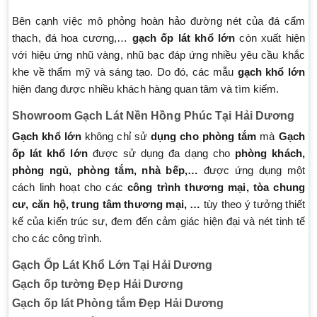
Bên cạnh việc mô phỏng hoàn hảo đường nét của đá cẩm
thạch, đá hoa cương,…
gạch ốp lát khổ lớn
còn xuất hiện
với hiệu ứng nhũ vàng, nhũ bạc đáp ứng nhiều yêu cầu khắc
khe về thẩm mỹ và sáng tạo. Do đó, các mẫu
gạch khổ lớn
hiện đang được nhiều khách hàng quan tâm và tìm kiếm.
Showroom Gạch Lát Nền Hồng Phúc Tại Hải Dương
Gạch khổ lớn
không chỉ sử
dụng cho phòng tắm
mà
Gạch
ốp lát khổ lớn
được sử dụng đa dạng cho
phòng khách,
phòng ngủ, phòng tắm, nhà bếp,…
được ứng dụng một
cách linh hoạt cho các
công trình thương mại, tòa chung
cư, căn hộ, trung tâm thương mại, …
tùy theo ý tưởng thiết
kế của kiến trúc sư, đem đến cảm giác hiện đại và nét tinh tế
cho các công trình.
Gạch Ốp Lát Khổ Lớn Tại Hải Dương
Gạch ốp tường Đẹp Hải Dương
Gạch ốp lát Phòng tắm Đẹp Hải Dương