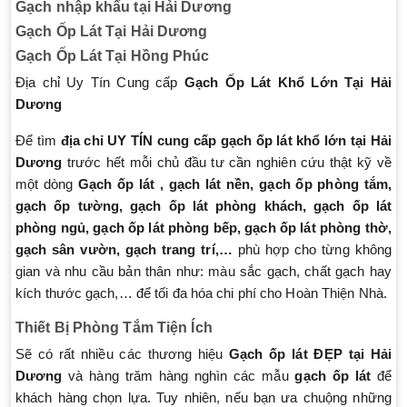
Gạch nhập khẩu tại Hải Dương
Gạch Ốp Lát Tại Hải Dương
Gạch Ốp Lát Tại Hồng Phúc
Địa chỉ Uy Tín Cung cấp
Gạch Ốp Lát Khổ Lớn Tại Hải
Dương
Để tìm
địa chỉ UY TÍN cung cấp gạch ốp lát khổ lớn tại Hải
Dương
trước hết mỗi chủ đầu tư cần nghiên cứu thật kỹ về
một dòng
Gạch ốp lát , gạch lát nền, gạch ốp phòng tắm,
gạch ốp tường, gạch ốp lát phòng khách, gạch ốp lát
phòng ngủ, gạch ốp lát phòng bếp, gạch ốp lát phòng thờ,
gạch sân vườn, gạch trang trí,…
phù hợp cho từng không
gian và nhu cầu bản thân như: màu sắc gạch, chất gạch hay
kích thước gạch,… để tối đa hóa chi phí cho Hoàn Thiện Nhà.
Thiết Bị Phòng Tắm Tiện Ích
Sẽ có rất nhiều các thương hiệu
Gạch ốp lát ĐẸP tại Hải
Dương
và hàng trăm hàng nghìn các mẫu
gạch ốp lát
để
khách hàng chọn lựa. Tuy nhiên, nếu bạn ưa chuộng những