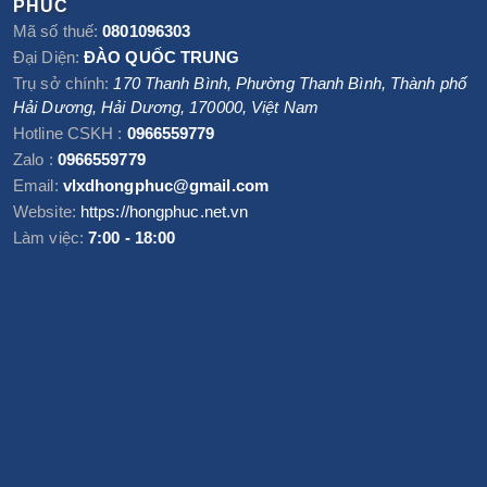
PHÚC
Mã số thuế:
0801096303
Đại Diện:
ĐÀO QUỐC TRUNG
Trụ sở chính:
170 Thanh Bình, Phường Thanh Bình
,
Thành phố
Hải Dương
,
Hải Dương
,
170000
,
Việt Nam
Hotline CSKH :
0966559779
Zalo :
0966559779
Email:
vlxdhongphuc@gmail.com
Website:
https://hongphuc.net.vn
Làm việc:
7:00 - 18:00