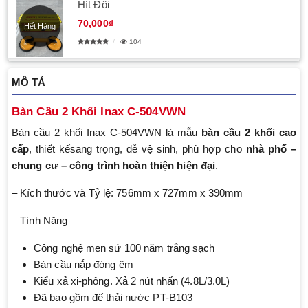
Hít Đôi
70,000₫
Hết Hàng
104
MÔ TẢ
Bàn Cầu 2 Khối Inax C-504VWN
Bàn cầu 2 khối Inax C-504VWN là mẫu
bàn cầu 2 khối cao
cấp
, thiết kếsang trọng, dễ vệ sinh, phù hợp cho
nhà phố –
chung cư – công trình hoàn thiện hiện đại
.
– Kích thước và Tỷ lệ: 756mm x 727mm x 390mm
– Tính Năng
Công nghệ men sứ 100 năm trắng sạch
Bàn cầu nắp đóng êm
Kiểu xả xi-phông. Xả 2 nút nhấn (4.8L/3.0L)
Đã bao gồm đế thải nước PT-B103