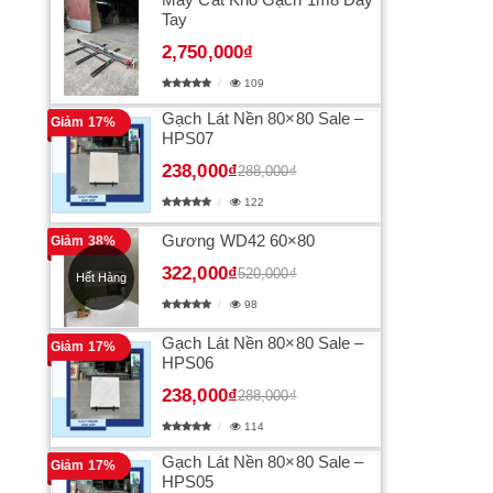
Tay
2,750,000₫
109
Gạch Lát Nền 80×80 Sale –
Giảm 17%
HPS07
238,000₫
288,000₫
122
Gương WD42 60×80
Giảm 38%
322,000₫
520,000₫
Hết Hàng
98
Gạch Lát Nền 80×80 Sale –
Giảm 17%
HPS06
238,000₫
288,000₫
114
Gạch Lát Nền 80×80 Sale –
Giảm 17%
HPS05