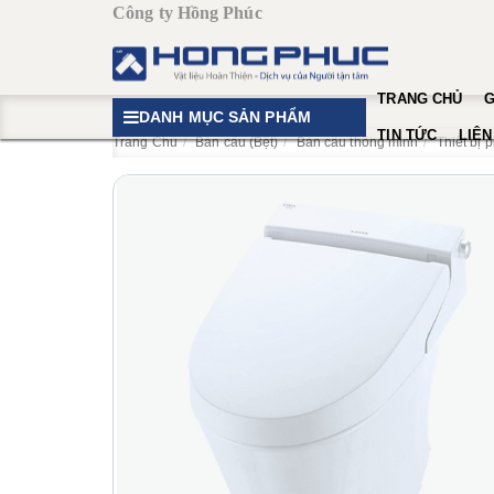
Công ty Hồng Phúc
TRANG CHỦ
G
DANH MỤC SẢN PHẨM
TIN TỨC
LIÊN
Trang Chủ
Bàn cầu (Bệt)
Bàn cầu thông minh
Thiết bị 