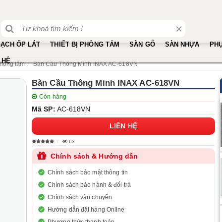
×
ẠCH ỐP LÁT
THIẾT BỊ PHÒNG TẮM
SÀN GỖ
SÀN NHỰA
PHỤ
 HỆ
phòng tắm
Bàn Cầu Thông Minh INAX AC-618VN
Bàn Cầu Thông Minh INAX AC-618VN
Còn hàng
Mã SP:
AC-618VN
LIÊN HỆ
63
Chính sách & Hướng dẫn
Chính sách bảo mật thông tin
Chính sách bảo hành & đổi trả
Chính sách vận chuyển
Hướng dẫn đặt hàng Online