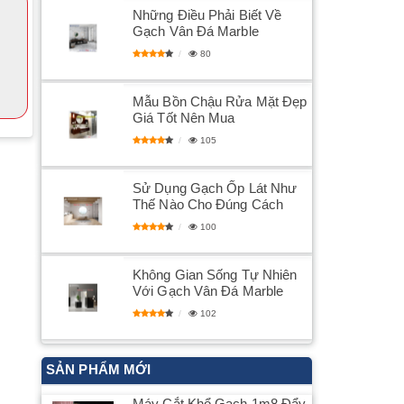
Những Điều Phải Biết Về
Gạch Vân Đá Marble
80
Mẫu Bồn Chậu Rửa Mặt Đẹp
Giá Tốt Nên Mua
105
Sử Dụng Gạch Ốp Lát Như
Thế Nào Cho Đúng Cách
100
​Không Gian Sống Tự Nhiên
Với Gạch Vân Đá Marble
102
SẢN PHẨM MỚI
Máy Cắt Khổ Gạch 1m8 Đẩy