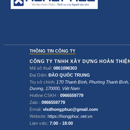
THÔNG TIN CÔNG TY
CÔNG TY TNHH XÂY DỰNG HOÀN THIỆ
Mã số thuế:
0801096303
Đại Diện:
ĐÀO QUỐC TRUNG
Trụ sở chính:
170 Thanh Bình, Phường Thanh Bình
Dương
,
170000
,
Việt Nam
Hotline CSKH :
0966559779
Zalo :
0966559779
Email:
vlxdhongphuc@gmail.com
Website:
https://hongphuc.net.vn
Làm việc:
7:00 - 18:00