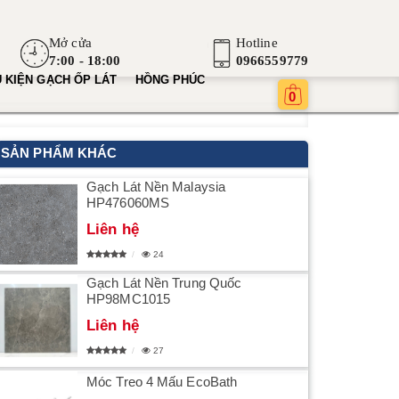
Mở cửa
Hotline
7:00 - 18:00
0966559779
 KIỆN GẠCH ỐP LÁT
HỒNG PHÚC
0
SẢN PHẨM KHÁC
Gạch Lát Nền Malaysia
HP476060MS
Liên hệ
24
Gạch Lát Nền Trung Quốc
HP98MC1015
Liên hệ
27
Móc Treo 4 Mấu EcoBath