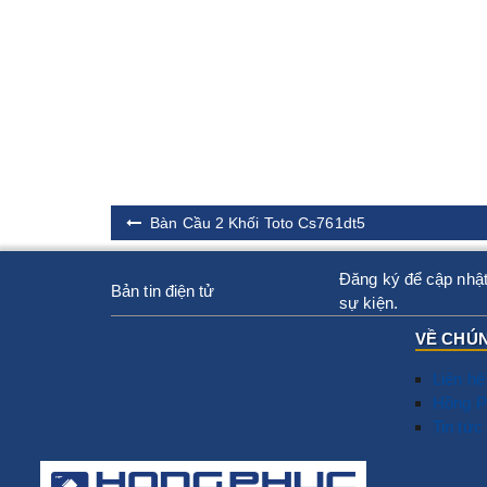
Bàn Cầu 2 Khối Toto Cs761dt5
Đăng ký để cập nhật
Bản tin điện tử
sự kiện.
VỀ CHÚN
Liên hệ
Hồng P
Tin tức