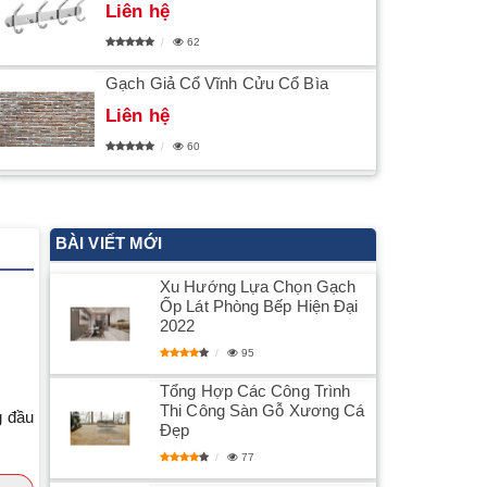
Liên hệ
62
Gạch Giả Cổ Vĩnh Cửu Cổ Bìa
Liên hệ
60
BÀI VIẾT MỚI
​Xu Hướng Lựa Chọn Gạch
Ốp Lát Phòng Bếp Hiện Đại
2022
95
Tổng Hợp Các Công Trình
Thi Công Sàn Gỗ Xương Cá
g đầu
Đẹp
77