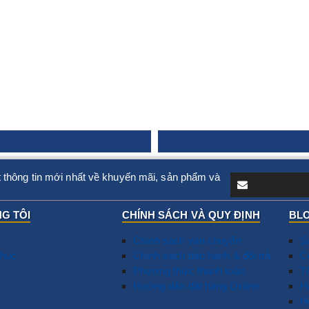
 thông tin mới nhất về khuyến mãi, sản phẩm và
G TÔI
CHÍNH SÁCH VÀ QUY ĐỊNH
BLO
Chính sách vận chuyển
S
húc
Chính sách bảo hành & đổi trả
T
C
Phương thức thanh toán
N
T
Hướng dẫn đặt hàng Online
D
​
G
H