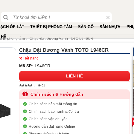
×
ẠCH ỐP LÁT
THIẾT BỊ PHÒNG TẮM
SÀN GỖ
SÀN NHỰA
PHỤ
 HỆ
ết bị phòng tắm
Chậu Đặt Dương Vành TOTO L946CR
Chậu Đặt Dương Vành TOTO L946CR
Hết hàng
Mã SP:
L946CR
LIÊN HỆ
61
Chính sách & Hướng dẫn
Chính sách bảo mật thông tin
Chính sách bảo hành & đổi trả
Chính sách vận chuyển
Hướng dẫn đặt hàng Online