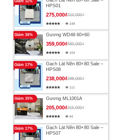
Giảm 11%
HPS01
275,000₫
310,000₫
249
Gương WD48 60×60
Giảm 38%
359,000₫
580,000₫
104
Gạch Lát Nền 80×80 Sale –
Giảm 17%
HPS08
238,000₫
288,000₫
111
Gương ML1001A
Giảm 35%
205,000₫
315,000₫
94
Gạch Lát Nền 80×80 Sale –
Giảm 17%
HPS07