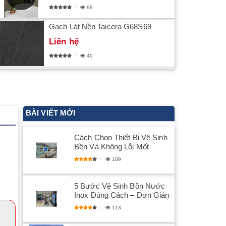
98
Gạch Lát Nền Taicera G68S69
Liên hệ
40
BÀI VIẾT MỚI
Cách Chọn Thiết Bị Vệ Sinh
Bền Và Không Lỗi Mốt
109
5 Bước Vệ Sinh Bồn Nước
Inox Đúng Cách – Đơn Giản
113