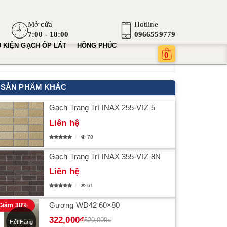
Mở cửa
Hotline
7:00 - 18:00
0966559779
 KIỆN GẠCH ỐP LÁT
HỒNG PHÚC
0
SẢN PHẨM KHÁC
Gạch Trang Trí INAX 255-VIZ-5
Liên hệ
70
Gạch Trang Trí INAX 355-VIZ-8N
Liên hệ
61
Gương WD42 60×80
Giảm 38%
322,000₫
520,000₫
Hết Hàng