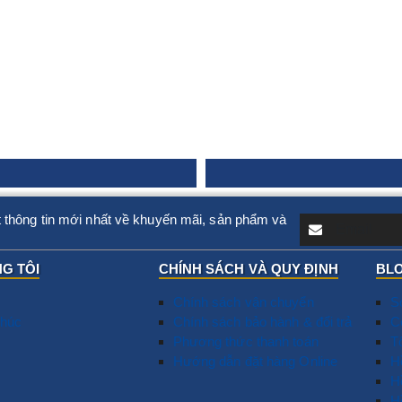
 thông tin mới nhất về khuyến mãi, sản phẩm và
G TÔI
CHÍNH SÁCH VÀ QUY ĐỊNH
BLO
Chính sách vận chuyển
S
húc
Chính sách bảo hành & đổi trả
T
C
Phương thức thanh toán
N
T
Hướng dẫn đặt hàng Online
D
​
G
H
T
H