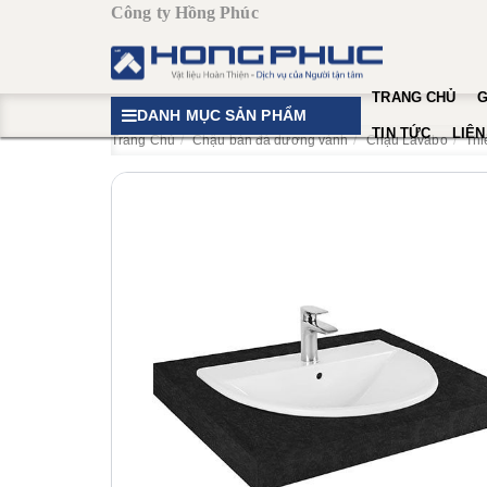
Công ty Hồng Phúc
TRANG CHỦ
G
DANH MỤC SẢN PHẨM
TIN TỨC
LIÊN
Trang Chủ
Chậu bàn đá dương vành
Chậu Lavabo
Thi