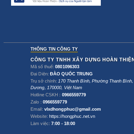
THÔNG TIN CÔNG TY
CÔNG TY TNHH XÂY DỰNG HOÀN THIỆ
Mã số thuế:
0801096303
Đại Diện:
ĐÀO QUỐC TRUNG
Trụ sở chính:
170 Thanh Bình, Phường Thanh Bình
Dương
,
170000
,
Việt Nam
Hotline CSKH :
0966559779
Zalo :
0966559779
Email:
vlxdhongphuc@gmail.com
Website:
https://hongphuc.net.vn
Làm việc:
7:00 - 18:00