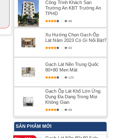
Công Trình Khách Sạn
Trường An KBT Trường An
TPHD
96
Xu Hướng Chọn Gạch Ốp
Lát Năm 2023 Có Gì Nổi Bật?
93
Gạch Lát Nền Trung Quốc
80×80 Men Mát
120
Gạch Ốp Lát Khổ Lớn Ứng
Dụng Đa Dạng Trong Mọi
Không Gian
89
SẢN PHẨM MỚI
Gạch Lát Nền 80×80 Sale –