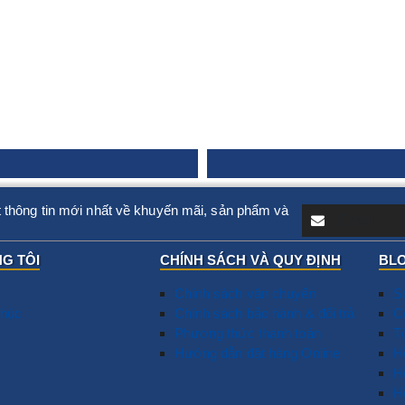
 thông tin mới nhất về khuyến mãi, sản phẩm và
G TÔI
CHÍNH SÁCH VÀ QUY ĐỊNH
BLO
Chính sách vận chuyển
S
húc
Chính sách bảo hành & đổi trả
T
C
Phương thức thanh toán
N
T
Hướng dẫn đặt hàng Online
D
​
G
H
T
H