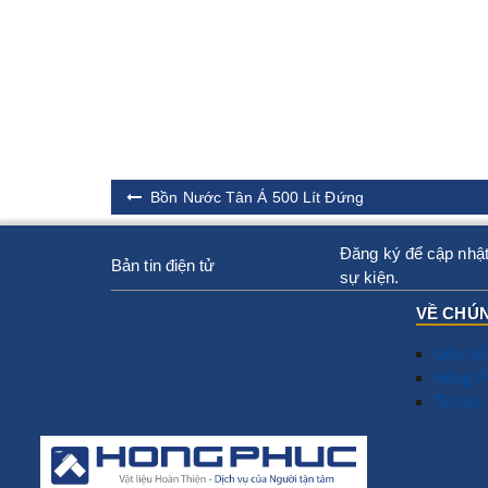
Bồn Nước Tân Á 500 Lít Đứng
Đăng ký để cập nhật
Bản tin điện tử
sự kiện.
VỀ CHÚN
Liên hệ
Hồng P
Tin tức