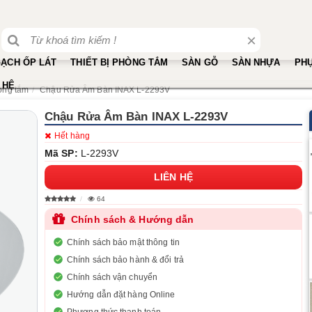
×
ẠCH ỐP LÁT
THIẾT BỊ PHÒNG TẮM
SÀN GỖ
SÀN NHỰA
PHỤ
 HỆ
hòng tắm
Chậu Rửa Âm Bàn INAX L-2293V
Chậu Rửa Âm Bàn INAX L-2293V
Hết hàng
Mã SP:
L-2293V
LIÊN HỆ
64
Chính sách & Hướng dẫn
Chính sách bảo mật thông tin
Chính sách bảo hành & đổi trả
Chính sách vận chuyển
Hướng dẫn đặt hàng Online