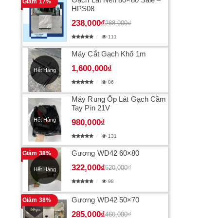
Giảm 17%
HPS08
238,000₫
288,000₫
111
Máy Cắt Gạch Khổ 1m
1,600,000₫
Hết Hàng
86
Máy Rung Ốp Lát Gạch Cầm
Tay Pin 21V
Hết Hàng
980,000₫
131
Gương WD42 60×80
Giảm 38%
322,000₫
520,000₫
Hết Hàng
98
Gương WD42 50×70
Giảm 38%
285,000₫
460,000₫