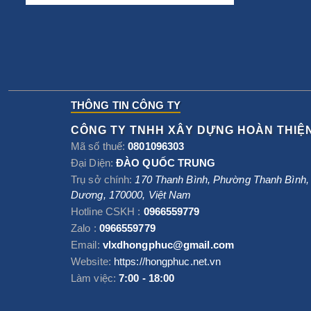
THÔNG TIN CÔNG TY
CÔNG TY TNHH XÂY DỰNG HOÀN THIỆ
Mã số thuế:
0801096303
Đại Diện:
ĐÀO QUỐC TRUNG
Trụ sở chính:
170 Thanh Bình, Phường Thanh Bình
Dương
,
170000
,
Việt Nam
Hotline CSKH :
0966559779
Zalo :
0966559779
Email:
vlxdhongphuc@gmail.com
Website:
https://hongphuc.net.vn
Làm việc:
7:00 - 18:00