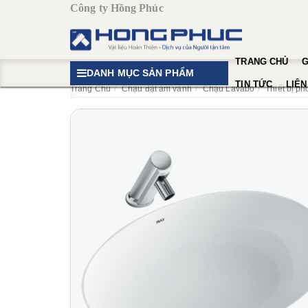
Công ty Hồng Phúc
TRANG CHỦ
G
DANH MỤC SẢN PHẨM
TIN TỨC
LIÊN
Trang Chủ
Chậu đặt âm vành
Chậu Lavabo
Thiết bị p