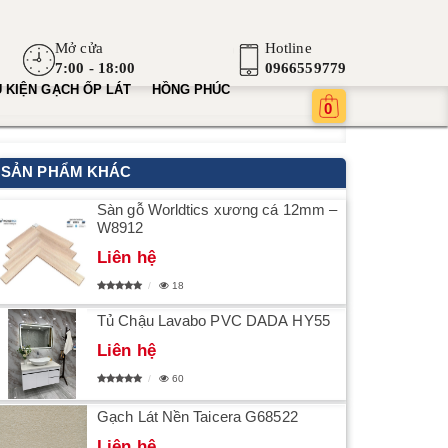
Mở cửa
Hotline
7:00 - 18:00
0966559779
 KIỆN GẠCH ỐP LÁT
HỒNG PHÚC
0
SẢN PHẨM KHÁC
Sàn gỗ Worldtics xương cá 12mm –
W8912
Liên hệ
18
Tủ Chậu Lavabo PVC DADA HY55
Liên hệ
60
Gạch Lát Nền Taicera G68522
Liên hệ