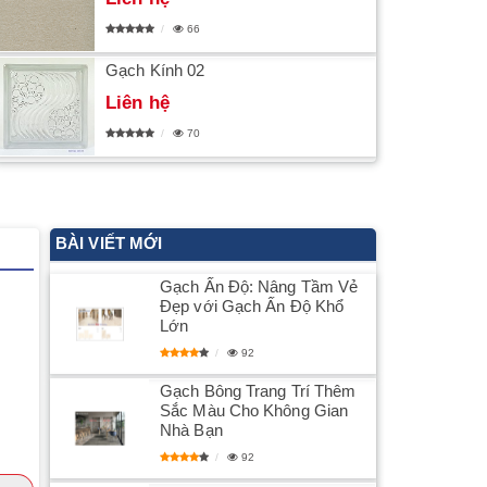
66
Gạch Kính 02
Liên hệ
70
BÀI VIẾT MỚI
Gạch Ấn Độ: Nâng Tầm Vẻ
Đẹp với Gạch Ấn Độ Khổ
Lớn
92
Gạch Bông Trang Trí Thêm
Sắc Màu Cho Không Gian
Nhà Bạn
92