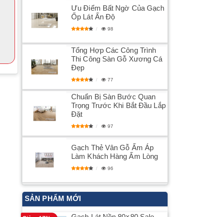
Ưu Điểm Bất Ngờ Của Gạch
Ốp Lát Ấn Độ
98
Tổng Hợp Các Công Trình
Thi Công Sàn Gỗ Xương Cá
Đẹp
77
Chuẩn Bị Sàn Bước Quan
Trọng Trước Khi Bắt Đầu Lắp
Đặt
97
Gạch Thẻ Vân Gỗ Ấm Áp
Làm Khách Hàng Ấm Lòng
96
SẢN PHẨM MỚI
Gạch Lát Nền 80×80 Sale –