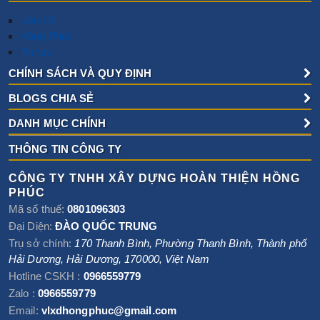
Liên hệ
Hồng Phúc
Tin tức
CHÍNH SÁCH VÀ QUY ĐỊNH
BLOGS CHIA SẺ
DANH MỤC CHÍNH
THÔNG TIN CÔNG TY
CÔNG TY TNHH XÂY DỰNG HOÀN THIỆN HỒNG
PHÚC
Mã số thuế:
0801096303
Đại Diện:
ĐÀO QUỐC TRUNG
Trụ sở chính:
170 Thanh Bình, Phường Thanh Bình
,
Thành phố
Hải Dương
,
Hải Dương
,
170000
,
Việt Nam
Hotline CSKH :
0966559779
Zalo :
0966559779
Email:
vlxdhongphuc@gmail.com