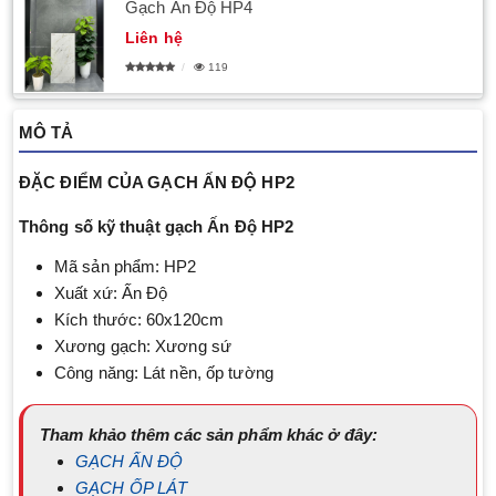
Gạch Ấn Độ HP4
Liên hệ
119
MÔ TẢ
ĐẶC ĐIỂM CỦA GẠCH ẤN ĐỘ HP2
Thông số kỹ thuật gạch Ấn Độ HP2
Mã sản phẩm: HP2
Xuất xứ: Ấn Độ
Kích thước: 60x120cm
Xương gạch: Xương sứ
Công năng: Lát nền, ốp tường
Tham khảo thêm các sản phẩm khác ở đây:
GẠCH ẤN ĐỘ
GẠCH ỐP LÁT