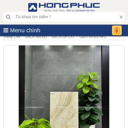
×
Menu chính
0
Trang Chủ
GẠCH ẤN ĐỘ
GẠCH ỐP LÁT
Gạch Ấn Độ HP2