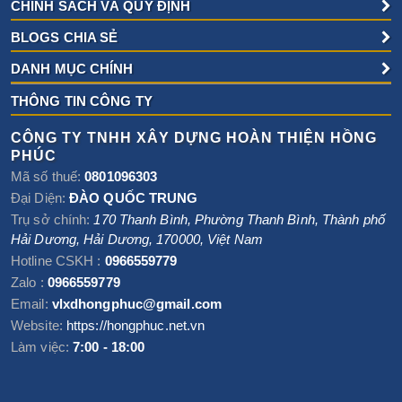
CHÍNH SÁCH VÀ QUY ĐỊNH
BLOGS CHIA SẺ
DANH MỤC CHÍNH
THÔNG TIN CÔNG TY
CÔNG TY TNHH XÂY DỰNG HOÀN THIỆN HỒNG
PHÚC
Mã số thuế:
0801096303
Đại Diện:
ĐÀO QUỐC TRUNG
Trụ sở chính:
170 Thanh Bình, Phường Thanh Bình
,
Thành phố
Hải Dương
,
Hải Dương
,
170000
,
Việt Nam
Hotline CSKH :
0966559779
Zalo :
0966559779
Email:
vlxdhongphuc@gmail.com
Website:
https://hongphuc.net.vn
Làm việc:
7:00 - 18:00