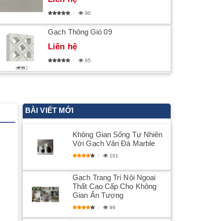
90
Gạch Thông Gió 09
Liên hệ
65
BÀI VIẾT MỚI
​Không Gian Sống Tự Nhiên
Với Gạch Vân Đá Marble
101
​Gạch Trang Trí Nội Ngoại
Thất Cao Cấp Cho Không
Gian Ấn Tượng
99