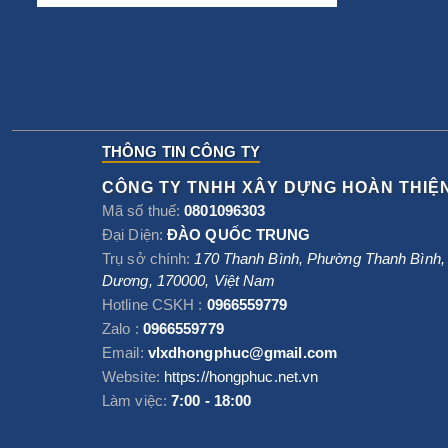
THÔNG TIN CÔNG TY
CÔNG TY TNHH XÂY DỰNG HOÀN THIỆ
Mã số thuế:
0801096303
Đại Diện:
ĐÀO QUỐC TRUNG
Trụ sở chính:
170 Thanh Bình, Phường Thanh Bình
Dương
,
170000
,
Việt Nam
Hotline CSKH :
0966559779
Zalo :
0966559779
Email:
vlxdhongphuc@gmail.com
Website:
https://hongphuc.net.vn
Làm việc:
7:00 - 18:00