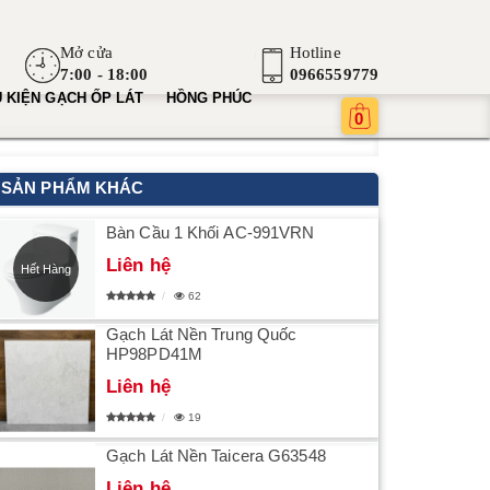
Mở cửa
Hotline
7:00 - 18:00
0966559779
 KIỆN GẠCH ỐP LÁT
HỒNG PHÚC
0
SẢN PHẨM KHÁC
Bàn Cầu 1 Khối AC-991VRN
Liên hệ
Hết Hàng
62
Gạch Lát Nền Trung Quốc
HP98PD41M
Liên hệ
19
Gạch Lát Nền Taicera G63548
Liên hệ