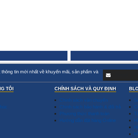
 thông tin mới nhất về khuyến mãi, sản phẩm và
G TÔI
CHÍNH SÁCH VÀ QUY ĐỊNH
BLO
Chính sách vận chuyển
S
húc
Chính sách bảo hành & đổi trả
T
C
Phương thức thanh toán
N
T
Hướng dẫn đặt hàng Online
D
​
G
H
T
H