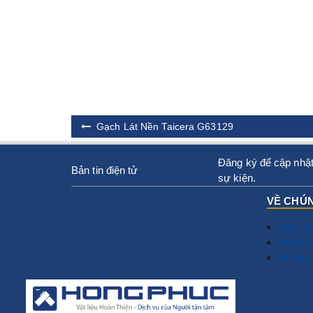
Gạch Lát Nền Taicera G63129
Đăng ký để cập nhật
Bản tin điện tử
sự kiện.
VỀ CHÚN
Liên hệ
Hồng P
Tin tức