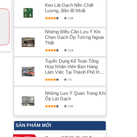
Keo Lát Gạch Nền Chất
Lượng, Bền Bỉ Nhất
139
Những Điều Cần Lưu Ý Khi
Chọn Gạch Ốp Tường Ngoại
Thất
119
Tuyển Dụng Kế Toán Tổng
Hợp Nhân Viên Bán Hàng
Làm Việc Tại Thành Phố Hải
Dương
75
Những Lưu Ý Quan Trọng Khi
Ốp Lát Gạch
100
SẢN PHẨM MỚI