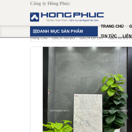
Công ty Hồng Phúc
TRANG CHỦ
G
DANH MỤC SẢN PHẨM
TIN TỨC
LIÊN
Trang Chủ
GẠCH ẤN ĐỘ
GẠCH ỐP LÁT
Gạch Ấn Độ 