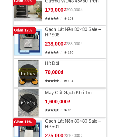
Gương WD48 45×60 Trơn
Giảm 38%
179,000₫
290,000₫
103
Gạch Lát Nền 80×80 Sale –
Giảm 17%
HPS08
238,000₫
288,000₫
110
Hít Đôi
70,000₫
Hết Hàng
104
Máy Cắt Gạch Khổ 1m
1,600,000₫
Hết Hàng
84
Gạch Lát Nền 80×80 Sale –
Giảm 11%
HPS01
275,000₫
310,000₫