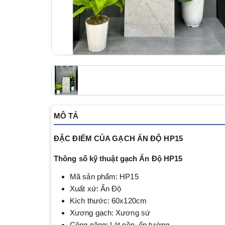
MÔ TẢ
ĐẶC ĐIỂM CỦA GẠCH ẤN ĐỘ HP15
Thông số kỹ thuật gạch Ấn Độ HP15
Mã sản phẩm: HP15
Xuất xứ: Ấn Độ
Kích thước: 60x120cm
Xương gạch: Xương sứ
Công năng: Lát nền, ốp tường