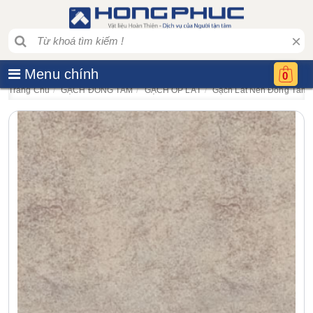
×
Menu chính
0
Trang Chủ
GẠCH ĐỒNG TÂM
GẠCH ỐP LÁT
Gạch Lát Nền Đồng Tâm