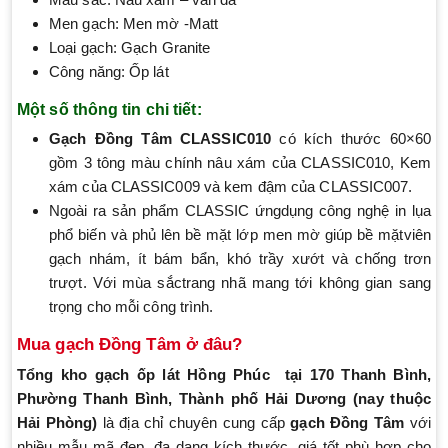
Men gạch: Men mờ -Matt
Loại gạch: Gạch Granite
Công năng: Ốp lát
Một số thông tin chi tiết:
Gạch Đồng Tâm CLASSIC010
có kích thước 60×60
gồm 3 tông màu chính nâu xám của CLASSIC010, Kem
xám của CLASSIC009 và kem đậm của CLASSIC007.
Ngoài ra sản phẩm CLASSIC ứngdụng công nghệ in lụa
phổ biến và phủ lên bề mặt lớp men mờ giúp bề mặtviên
gạch nhám, ít bám bẩn, khó trầy xướt và chống trơn
trượt. Với mùa sắctrang nhã mang tới không gian sang
trọng cho mỗi công trình.
Mua gạch Đồng Tâm ở đâu?
Tổng kho gạch ốp lát Hồng Phúc
tại 170 Thanh Bình,
Phường Thanh Bình, Thành phố Hải Dương (nay thuộc
Hải Phòng)
là địa chỉ chuyên cung cấp
gạch Đồng Tâm
với
nhiều mẫu mã đẹp, đa dạng kích thước, giá tốt phù hợp cho