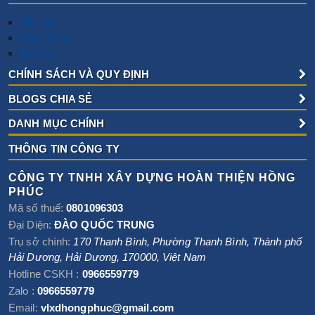
Liên hệ
Hồng Phúc
Tin tức
CHÍNH SÁCH VÀ QUY ĐỊNH
BLOGS CHIA SẺ
DANH MỤC CHÍNH
THÔNG TIN CÔNG TY
CÔNG TY TNHH XÂY DỰNG HOÀN THIỆN HỒNG
PHÚC
Mã số thuế:
0801096303
Đại Diện:
ĐÀO QUỐC TRUNG
Trụ sở chính:
170 Thanh Bình, Phường Thanh Bình
,
Thành phố
Hải Dương
,
Hải Dương
,
170000
,
Việt Nam
Hotline CSKH :
0966559779
Zalo :
0966559779
Email:
vlxdhongphuc@gmail.com