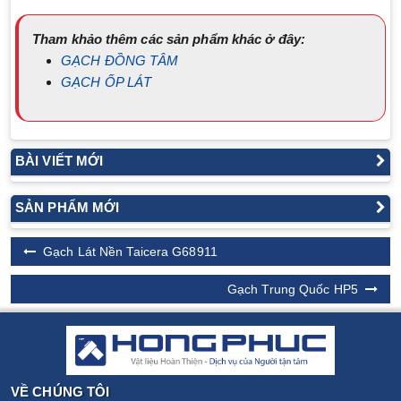
Tham khảo thêm các sản phẩm khác ở đây:
GẠCH ĐỒNG TÂM
GẠCH ỐP LÁT
BÀI VIẾT MỚI
SẢN PHẨM MỚI
Gạch Lát Nền Taicera G68911
Gạch Trung Quốc HP5
VỀ CHÚNG TÔI