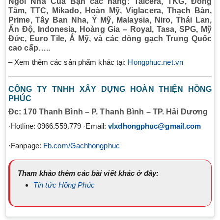
Ngôi Nhà Của Bạn các hãng: Taicera, TKG, Đồng
Tâm, TTC, Mikado, Hoàn Mỹ, Viglacera, Thạch Bàn,
Prime, Tây Ban Nha, Ý Mỹ, Malaysia, Niro, Thái Lan,
Ấn Độ, Indonesia, Hoàng Gia – Royal, Tasa, SPG, Mỹ
Đức, Euro Tile, Á Mỹ, và các dòng gạch Trung Quốc
cao cấp…..
– Xem thêm các sản phẩm khác tại:
Hongphuc.net.vn
CÔNG TY TNHH XÂY DỰNG HOÀN THIỆN HỒNG
PHÚC
Đc: 170 Thanh Bình – P. Thanh Bình – TP. Hải Dương
·Hotline: 0966.559.779 ·Email:
vlxdhongphuc@gmail.com
·Fanpage:
Fb.com/Gachhongphuc
Tham khảo thêm các bài viết khác ở đây:
Tin tức Hồng Phúc