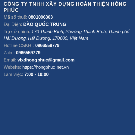
CÔNG TY TNHH XÂY DỰNG HOÀN THIỆN HỒNG
PHÚC
Mã số thuế:
0801096303
Đại Diện:
ĐÀO QUỐC TRUNG
Trụ sở chính:
170 Thanh Bình, Phường Thanh Bình
,
Thành phố
Hải Dương
,
Hải Dương
,
170000
,
Việt Nam
Hotline CSKH :
0966559779
Zalo :
0966559779
Email:
vlxdhongphuc@gmail.com
Website:
https://hongphuc.net.vn
Làm việc:
7:00 - 18:00