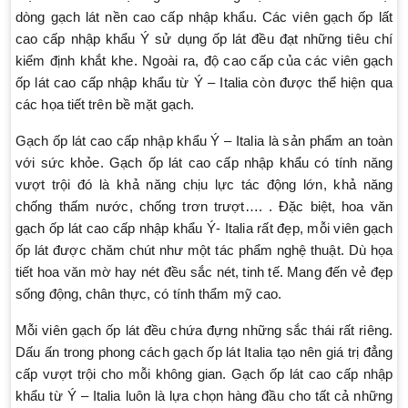
dòng gạch lát nền cao cấp nhập khẩu. Các viên gạch ốp lất
cao cấp nhập khẩu Ý sử dụng ốp lát đều đạt những tiêu chí
kiểm định khắt khe. Ngoài ra, độ cao cấp của các viên gạch
ốp lát cao cấp nhập khẩu từ Ý – Italia còn được thể hiện qua
các họa tiết trên bề mặt gạch.
Gạch ốp lát cao cấp nhập khẩu Ý – Italia là sản phẩm an toàn
với sức khỏe. Gạch ốp lát cao cấp nhập khẩu có tính năng
vượt trội đó là khả năng chịu lực tác động lớn, khả năng
chống thấm nước, chống trơn trượt…. . Đặc biệt, hoa văn
gạch ốp lát cao cấp nhập khẩu Ý- Italia rất đẹp, mỗi viên gạch
ốp lát được chăm chút như một tác phẩm nghệ thuật. Dù họa
tiết hoa văn mờ hay nét đều sắc nét, tinh tế. Mang đến vẻ đẹp
sống động, chân thực, có tính thẩm mỹ cao.
Mỗi viên gạch ốp lát đều chứa đựng những sắc thái rất riêng.
Dấu ấn trong phong cách gạch ốp lát Italia tạo nên giá trị đẳng
cấp vượt trội cho mỗi không gian. Gạch ốp lát cao cấp nhập
khẩu từ Ý – Italia luôn là lựa chọn hàng đầu cho tất cả những