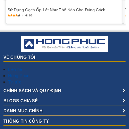
Sử Dụng Gạch Ốp Lát Như Thế Nào Cho Đúng Cách
​
99
VỀ CHÚNG TÔI
Liên hệ
Hồng Phúc
Tin tức
CHÍNH SÁCH VÀ QUY ĐỊNH
BLOGS CHIA SẺ
DANH MỤC CHÍNH
THÔNG TIN CÔNG TY