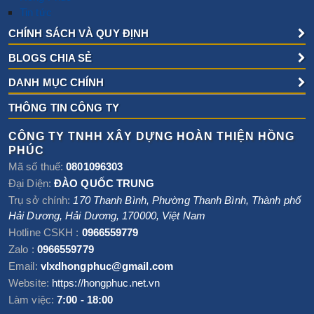
Tin tức
CHÍNH SÁCH VÀ QUY ĐỊNH
BLOGS CHIA SẺ
DANH MỤC CHÍNH
THÔNG TIN CÔNG TY
CÔNG TY TNHH XÂY DỰNG HOÀN THIỆN HỒNG
PHÚC
Mã số thuế:
0801096303
Đại Diện:
ĐÀO QUỐC TRUNG
Trụ sở chính:
170 Thanh Bình, Phường Thanh Bình
,
Thành phố
Hải Dương
,
Hải Dương
,
170000
,
Việt Nam
Hotline CSKH :
0966559779
Zalo :
0966559779
Email:
vlxdhongphuc@gmail.com
Website:
https://hongphuc.net.vn
Làm việc:
7:00 - 18:00