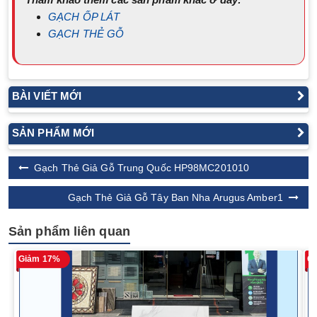
GẠCH ỐP LÁT
GẠCH THẺ GỖ
BÀI VIẾT MỚI
SẢN PHẨM MỚI
Gạch Thẻ Giả Gỗ Trung Quốc HP98MC201010
Gạch Thẻ Giả Gỗ Tây Ban Nha Arugus Amber1
Sản phẩm liên quan
Giảm 17%
G