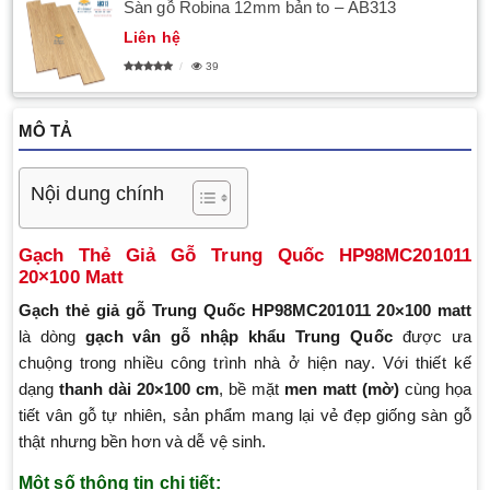
Sàn gỗ Robina 12mm bản to – AB313
Liên hệ
39
MÔ TẢ
Nội dung chính
Gạch Thẻ Giả Gỗ Trung Quốc HP98MC201011
20×100 Matt
Gạch thẻ giả gỗ Trung Quốc HP98MC201011 20×100 matt
là dòng
gạch vân gỗ nhập khẩu Trung Quốc
được ưa
chuộng trong nhiều công trình nhà ở hiện nay. Với thiết kế
dạng
thanh dài 20×100 cm
, bề mặt
men matt (mờ)
cùng họa
tiết vân gỗ tự nhiên, sản phẩm mang lại vẻ đẹp giống sàn gỗ
thật nhưng bền hơn và dễ vệ sinh.
Một số thông tin chi tiết: