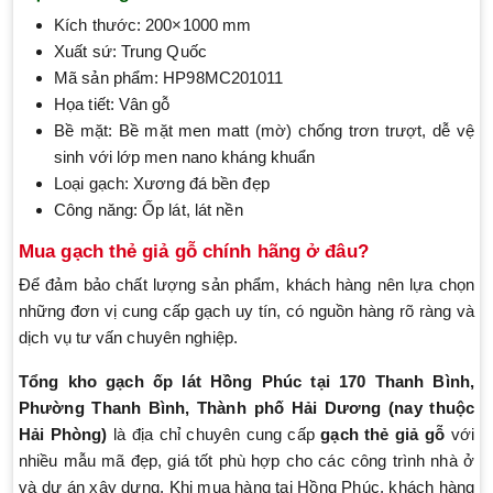
Kích thước: 200×1000 mm
Xuất sứ: Trung Quốc
Mã sản phẩm: HP98MC201011
Họa tiết: Vân gỗ
Bề mặt: Bề mặt men matt (mờ) chống trơn trượt, dễ vệ
sinh với lớp men nano kháng khuẩn
Loại gạch: Xương đá bền đẹp
Công năng: Ốp lát, lát nền
Mua gạch thẻ giả gỗ chính hãng ở đâu?
Để đảm bảo chất lượng sản phẩm, khách hàng nên lựa chọn
những đơn vị cung cấp gạch uy tín, có nguồn hàng rõ ràng và
dịch vụ tư vấn chuyên nghiệp.
Tổng kho gạch ốp lát Hồng Phúc tại 170 Thanh Bình,
Phường Thanh Bình, Thành phố Hải Dương (nay thuộc
Hải Phòng)
là địa chỉ chuyên cung cấp
gạch thẻ giả gỗ
với
nhiều mẫu mã đẹp, giá tốt phù hợp cho các công trình nhà ở
và dự án xây dựng. Khi mua hàng tại Hồng Phúc, khách hàng