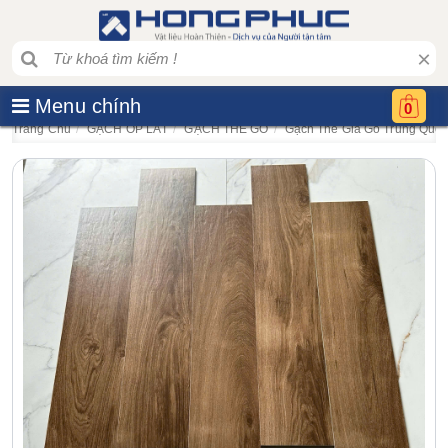
×
Menu chính
0
Trang Chủ
GẠCH ỐP LÁT
GẠCH THẺ GỖ
Gạch Thẻ Giả Gỗ Trung Qu