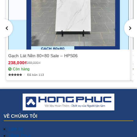
Gạch Lát Nền 80×80 Sale – HPS06
G
238,000₫
2
288,000₫
Còn hàng
Đã bán 113
VỀ CHÚNG TÔI
Liên hệ
Hồng Phúc