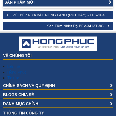
SẢN PHẨM MỚI
VÒI BẾP RỬA BÁT NÓNG LẠNH (RÚT DÂY) - PFS-164
Sen Tắm Nhiệt Độ BFV-3413T-8C
VỀ CHÚNG TÔI
Liên hệ
Hồng Phúc
Tin tức
CHÍNH SÁCH VÀ QUY ĐỊNH
BLOGS CHIA SẺ
DANH MỤC CHÍNH
THÔNG TIN CÔNG TY