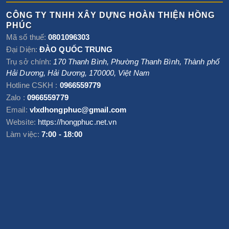
CÔNG TY TNHH XÂY DỰNG HOÀN THIỆN HỒNG
PHÚC
Mã số thuế:
0801096303
Đại Diện:
ĐÀO QUỐC TRUNG
Trụ sở chính:
170 Thanh Bình, Phường Thanh Bình
,
Thành phố
Hải Dương
,
Hải Dương
,
170000
,
Việt Nam
Hotline CSKH :
0966559779
Zalo :
0966559779
Email:
vlxdhongphuc@gmail.com
Website:
https://hongphuc.net.vn
Làm việc:
7:00 - 18:00