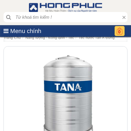
×
Menu chính
0
Trang Chủ
Năng lượng - Nóng lạnh - Téc
Téc nước Tân Á Đứng