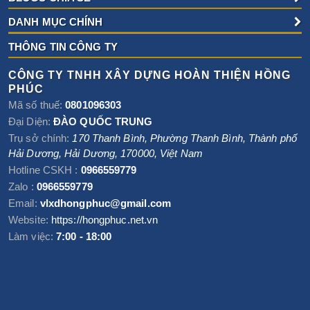
DANH MỤC CHÍNH
THÔNG TIN CÔNG TY
CÔNG TY TNHH XÂY DỰNG HOÀN THIỆN HỒNG
PHÚC
Mã số thuế:
0801096303
Đại Diện:
ĐÀO QUỐC TRUNG
Trụ sở chính:
170 Thanh Bình, Phường Thanh Bình
,
Thành phố
Hải Dương
,
Hải Dương
,
170000
,
Việt Nam
Hotline CSKH :
0966559779
Zalo :
0966559779
Email:
vlxdhongphuc@gmail.com
Website:
https://hongphuc.net.vn
Làm việc:
7:00 - 18:00