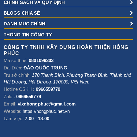
CHÍNH SÁCH VÀ QUY ĐỊNH
BLOGS CHIA SẺ
DANH MỤC CHÍNH
THÔNG TIN CÔNG TY
CÔNG TY TNHH XÂY DỰNG HOÀN THIỆN HỒNG
PHÚC
Mã số thuế:
0801096303
Đại Diện:
ĐÀO QUỐC TRUNG
Trụ sở chính:
170 Thanh Bình, Phường Thanh Bình
,
Thành phố
Hải Dương
,
Hải Dương
,
170000
,
Việt Nam
Hotline CSKH :
0966559779
Zalo :
0966559779
Email:
vlxdhongphuc@gmail.com
Website:
https://hongphuc.net.vn
Làm việc:
7:00 - 18:00