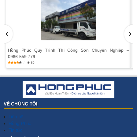
Hồng Phúc Quy Trình Thi Công Sơn Chuyên Nghiệp –
​
0966.559.779
89
VỀ CHÚNG TÔI
Liên hệ
Hồng Phúc
Tin tức