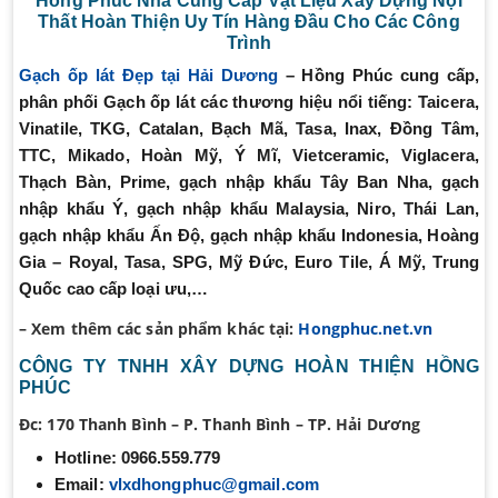
Hồng Phúc Nhà Cung Cấp Vật Liệu Xây Dựng Nội
Thất Hoàn Thiện Uy Tín Hàng Đầu Cho Các Công
Trình
Gạch ốp lát Đẹp tại Hải Dương
– Hồng Phúc cung cấp,
phân phối Gạch ốp lát các thương hiệu nổi tiếng:
Taicera,
Vinatile, TKG,
Catalan, Bạch Mã, Tasa, Inax,
Đồng Tâm,
TTC, Mikado, Hoàn Mỹ, Ý Mĩ,
Vietceramic,
Viglacera,
Thạch Bàn, Prime,
gạch nhập khẩu
Tây Ban Nha,
gạch
nhập khẩu
Ý,
gạch nhập khẩu
Malaysia, Niro, Thái Lan,
gạch nhập khẩu
Ấn Độ,
gạch nhập khẩu
Indonesia, Hoàng
Gia – Royal, Tasa, SPG, Mỹ Đức, Euro Tile, Á Mỹ, Trung
Quốc cao cấp loại ưu,…
– Xem thêm các sản phẩm khác tại:
Hongphuc.net.vn
CÔNG TY TNHH XÂY DỰNG HOÀN THIỆN HỒNG
PHÚC
Đc:
170 Thanh Bình – P. Thanh Bình – TP. Hải Dương
Hotline:
0966.559.779
Email:
vlxdhongphuc@gmail.com