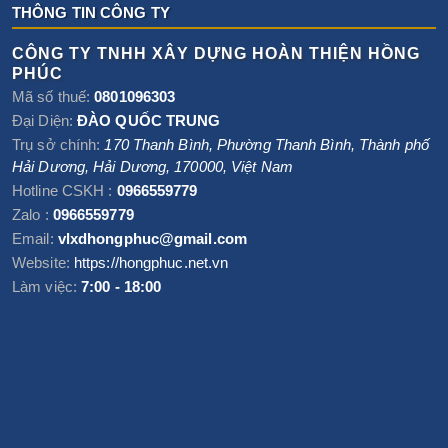
THÔNG TIN CÔNG TY
CÔNG TY TNHH XÂY DỰNG HOÀN THIỆN HỒNG
PHÚC
Mã số thuế:
0801096303
Đại Diện:
ĐÀO QUỐC TRUNG
Trụ sở chính:
170 Thanh Bình, Phường Thanh Bình
,
Thành phố
Hải Dương
,
Hải Dương
,
170000
,
Việt Nam
Hotline CSKH :
0966559779
Zalo :
0966559779
Email:
vlxdhongphuc@gmail.com
Website:
https://hongphuc.net.vn
Làm việc:
7:00 - 18:00