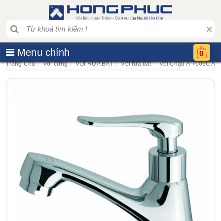
×
Menu chính
0
Trang Chủ
Vòi cứng
VÒI RỬA BÁT
Vòi rửa bát
Vòi Chậu A-7009C A