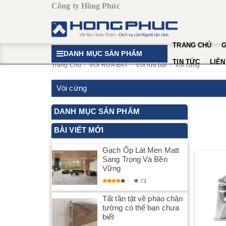
Công ty Hồng Phúc
TRANG CHỦ
G
DANH MỤC SẢN PHẨM
TIN TỨC
LIÊN
Trang Chủ
VÒI RỬA BÁT
Vòi rửa bát
Vòi cứng
Vòi cứng
DANH MỤC SẢN PHẨM
BÀI VIẾT MỚI
Gạch Ốp Lát Men Matt
Sang Trọng Và Bền
Vững
73
Tất tần tật về phào chân
tường có thể bạn chưa
biết