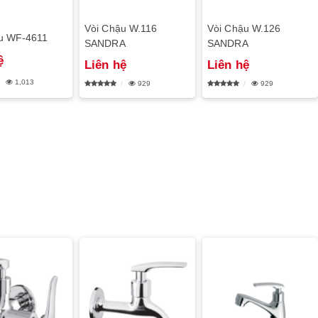
Vòi Chậu W.116
Vòi Chậu W.126
u WF-4611
SANDRA
SANDRA
ệ
Liên hệ
Liên hệ
1,013
929
929