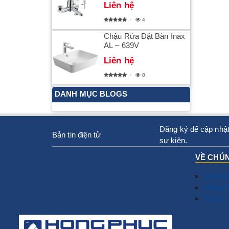
Liên hệ
4
Chậu Rửa Đặt Bàn Inax
AL – 639V
Liên hệ
8
DANH MỤC BLOGS
Đăng ký để cập nhật
Bản tin điện tử
sự kiện.
VỀ CHÚN
Liên hệ
Hồng P
Tin tức