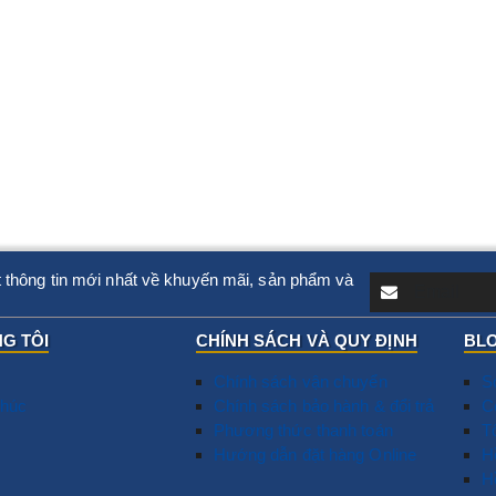
 thông tin mới nhất về khuyến mãi, sản phẩm và
G TÔI
CHÍNH SÁCH VÀ QUY ĐỊNH
BLO
Chính sách vận chuyển
S
húc
Chính sách bảo hành & đổi trả
T
C
Phương thức thanh toán
N
T
Hướng dẫn đặt hàng Online
D
​
G
H