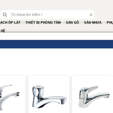
×
ẠCH ỐP LÁT
THIẾT BỊ PHÒNG TẮM
SÀN GỖ
SÀN NHỰA
PHỤ
 HỆ