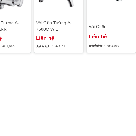
 Tường A-
Vòi Gắn Tường A-
Vòi Chậu
ARR
7500C WIL
Liên hệ
ệ
Liên hệ
1,008
1,008
1,011