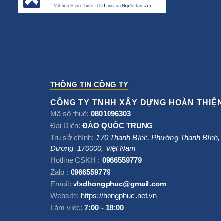
THÔNG TIN CÔNG TY
CÔNG TY TNHH XÂY DỰNG HOÀN THIỆ
Mã số thuế:
0801096303
Đại Diện:
ĐÀO QUỐC TRUNG
Trụ sở chính:
170 Thanh Bình, Phường Thanh Bình
Dương
,
170000
,
Việt Nam
Hotline CSKH :
0966559779
Zalo :
0966559779
Email:
vlxdhongphuc@gmail.com
Website:
https://hongphuc.net.vn
Làm việc:
7:00 - 18:00