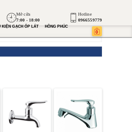
Mở cửa
Hotline
7:00 - 18:00
0966559779
 KIỆN GẠCH ỐP LÁT
HỒNG PHÚC
0