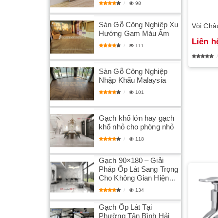
98
Sàn Gỗ Công Nghiệp Xu
Vòi Chậ
Hướng Gam Màu Ấm
Liên h
111
Sàn Gỗ Công Nghiệp
Nhập Khẩu Malaysia
101
Gạch khổ lớn hay gạch
khổ nhỏ cho phòng nhỏ
118
Gạch 90×180 – Giải
Pháp Ốp Lát Sang Trọng
Cho Không Gian Hiện
Đại
134
Gạch Ốp Lát Tại
Phường Tân Bình Hải