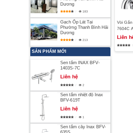
Dương
183
Gạch Ốp Lát Tại
Vòi Gắn
Phường Thanh Bình Hải
7604C 
Dương
Liên h
213
SẢN PHẨM MỚI
Sen tắm INAX BFV-
1403S-7C
Liên hệ
2
Sen tắm nhiệt độ Inax
BFV-619T
Liên hệ
1
Sen tắm cây Inax BFV-
635S