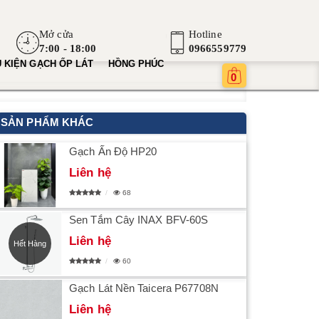
Mở cửa
Hotline
7:00 - 18:00
0966559779
 KIỆN GẠCH ỐP LÁT
HỒNG PHÚC
0
SẢN PHẨM KHÁC
Gạch Ấn Độ HP20
Liên hệ
68
Sen Tắm Cây INAX BFV-60S
Liên hệ
Hết Hàng
60
Gạch Lát Nền Taicera P67708N
Liên hệ