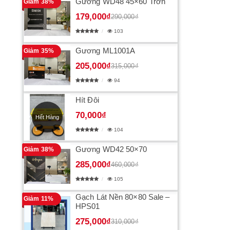
Gương WD48 45×60 Trơn
Giảm 38%
179,000₫
290,000₫
103
Gương ML1001A
Giảm 35%
205,000₫
315,000₫
94
Hít Đôi
70,000₫
Hết Hàng
104
Gương WD42 50×70
Giảm 38%
285,000₫
460,000₫
105
Gạch Lát Nền 80×80 Sale –
Giảm 11%
HPS01
275,000₫
310,000₫