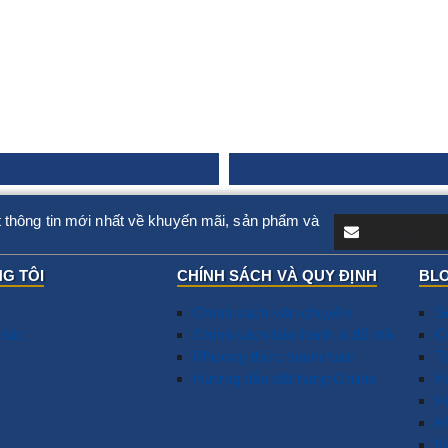
 thông tin mới nhất về khuyến mãi, sản phẩm và
G TÔI
CHÍNH SÁCH VÀ QUY ĐỊNH
BLO
Chính sách vận chuyển
S
húc
Chính sách bảo hành & đổi trả
T
C
Phương thức thanh toán
N
T
Hướng dẫn đặt hàng Online
D
​
G
H
T
H
D
T
N