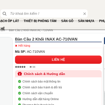
×
ẠCH ỐP LÁT
THIẾT BỊ PHÒNG TẮM
SÀN GỖ
SÀN NHỰA
PHỤ
 HỆ
 tắm
Bàn Cầu 2 Khối INAX AC-710VAN
Bàn Cầu 2 Khối INAX AC-710VAN
Hết hàng
Mã SP:
AC-710VAN
LIÊN HỆ
66
Chính sách & Hướng dẫn
Chính sách bảo mật thông tin
Chính sách bảo hành & đổi trả
Chính sách vận chuyển
Hướng dẫn đặt hàng Online