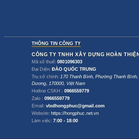
THÔNG TIN CÔNG TY
CÔNG TY TNHH XÂY DỰNG HOÀN THIỆ
Mã số thuế:
0801096303
Đại Diện:
ĐÀO QUỐC TRUNG
Trụ sở chính:
170 Thanh Bình, Phường Thanh Bình
Dương
,
170000
,
Việt Nam
Hotline CSKH :
0966559779
Zalo :
0966559779
Email:
vlxdhongphuc@gmail.com
Website:
https://hongphuc.net.vn
Làm việc:
7:00 - 18:00