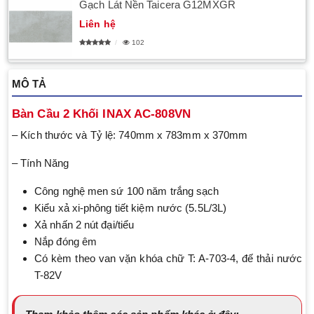
Gạch Lát Nền Taicera G12MXGR
Liên hệ
102
MÔ TẢ
Bàn Cầu 2 Khối INAX AC-808VN
– Kích thước và Tỷ lệ: 740mm x 783mm x 370mm
– Tính Năng
Công nghệ men sứ 100 năm trắng sạch
Kiểu xả xi-phông tiết kiệm nước (5.5L/3L)
Xả nhấn 2 nút đại/tiểu
Nắp đóng êm
Có kèm theo van vặn khóa chữ T: A-703-4, đế thải nước
T-82V