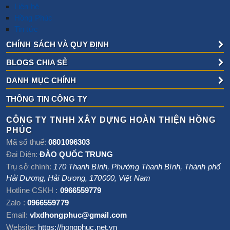
Liên hệ
Hồng Phúc
Tin tức
CHÍNH SÁCH VÀ QUY ĐỊNH
BLOGS CHIA SẺ
DANH MỤC CHÍNH
THÔNG TIN CÔNG TY
CÔNG TY TNHH XÂY DỰNG HOÀN THIỆN HỒNG
PHÚC
Mã số thuế:
0801096303
Đại Diện:
ĐÀO QUỐC TRUNG
Trụ sở chính:
170 Thanh Bình, Phường Thanh Bình
,
Thành phố
Hải Dương
,
Hải Dương
,
170000
,
Việt Nam
Hotline CSKH :
0966559779
Zalo :
0966559779
Email:
vlxdhongphuc@gmail.com
Website:
https://hongphuc.net.vn