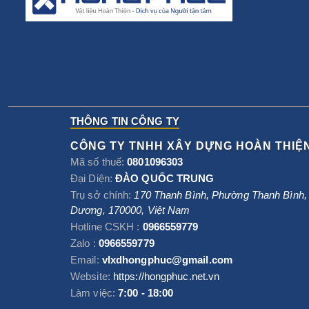
THÔNG TIN CÔNG TY
CÔNG TY TNHH XÂY DỰNG HOÀN THIỆ
Mã số thuế:
0801096303
Đại Diện:
ĐÀO QUỐC TRUNG
Trụ sở chính:
170 Thanh Bình, Phường Thanh Bình
Dương
,
170000
,
Việt Nam
Hotline CSKH :
0966559779
Zalo :
0966559779
Email:
vlxdhongphuc@gmail.com
Website:
https://hongphuc.net.vn
Làm việc:
7:00 - 18:00