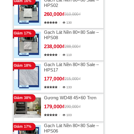
Giảm 16%
HPS02
260,000₫
310,000₫
130
Gạch Lát Nền 80×80 Sale –
Giảm 17%
HPS08
238,000₫
288,000₫
110
Gạch Lát Nền 80×80 Sale –
Giảm 18%
HPS17
177,000₫
215,000₫
133
Gương WD48 45×60 Trơn
Giảm 38%
179,000₫
290,000₫
103
Gạch Lát Nền 80×80 Sale –
Giảm 17%
HPS06