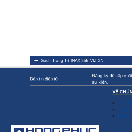
Gạch Trang Trí INAX 355-VIZ-3N
Đăng ký để cập nhật
Bản tin điện tử
sự kiện.
VỀ CHÚN
Liên hệ
Hồng P
Tin tức