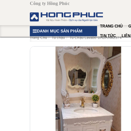
Công ty Hồng Phúc
TRANG CHỦ
G
DANH MỤC SẢN PHẨM
TIN TỨC
LIÊN
Trang Chủ
Tủ chậu
​Tủ Chậu Lavabo DADA AM2374