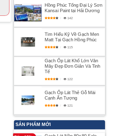
Hồng Phúc Tổng Đại Lý Sơn
Kansai Paint tại Hải Dương
142
Tìm Hiểu Kỹ Về Gạch Men
Matt Tại Gạch Hồng Phúc
115
Gạch Ốp Lát Khổ Lớn Vân
Mây Đẹp Đơn Giản Và Tinh
Tế
122
Gạch Ốp Lát Thẻ Gỗ Mài
Cạnh Ấn Tượng
121
SẢN PHẨM MỚI
Gạch Lát Nền 80×80 Sale –