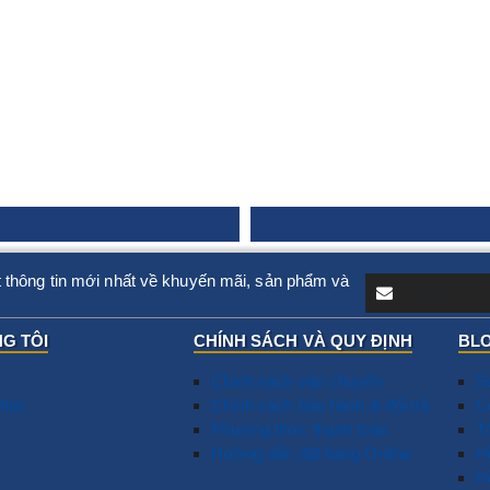
 thông tin mới nhất về khuyến mãi, sản phẩm và
G TÔI
CHÍNH SÁCH VÀ QUY ĐỊNH
BLO
Chính sách vận chuyển
S
húc
Chính sách bảo hành & đổi trả
T
C
Phương thức thanh toán
N
T
Hướng dẫn đặt hàng Online
D
​
G
H