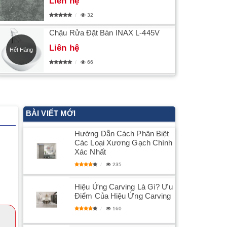
Liên hệ
32
Chậu Rửa Đặt Bàn INAX L-445V
Liên hệ
Hết Hàng
66
BÀI VIẾT MỚI
Hướng Dẫn Cách Phân Biệt
Các Loại Xương Gạch Chính
Xác Nhất
235
Hiệu Ứng Carving Là Gì? Ưu
Điểm Của Hiệu Ứng Carving
160