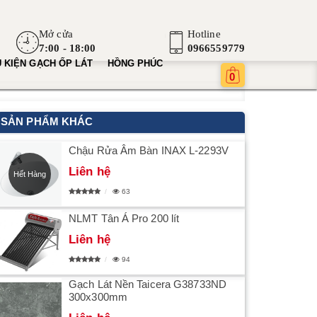
Mở cửa
Hotline
7:00 - 18:00
0966559779
 KIỆN GẠCH ỐP LÁT
HỒNG PHÚC
0
SẢN PHẨM KHÁC
Chậu Rửa Âm Bàn INAX L-2293V
Liên hệ
Hết Hàng
63
NLMT Tân Á Pro 200 lít
Liên hệ
94
Gạch Lát Nền Taicera G38733ND
300x300mm