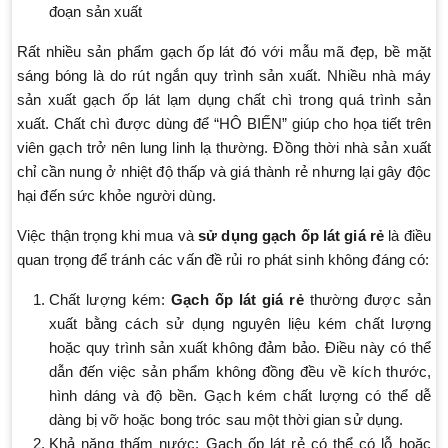
đoạn sản xuất
Rất nhiều sản phẩm gạch ốp lát đó với mẫu mã đẹp, bề mặt
sáng bóng là do rút ngắn quy trình sản xuất. Nhiều nhà máy
sản xuất gạch ốp lát lạm dụng chất chì trong quá trình sản
xuất. Chất chì được dùng để “HÔ BIẾN” giúp cho họa tiết trên
viên gạch trở nên lung linh lạ thường. Đồng thời nhà sản xuất
chỉ cần nung ở nhiệt độ thấp và giá thành rẻ nhưng lại gây độc
hại đến sức khỏe người dùng.
Việc thận trọng khi mua và
sử dụng gạch ốp lát giá rẻ
là điều
quan trọng để tránh các vấn đề rủi ro phát sinh không đáng có:
Chất lượng kém:
Gạch ốp lát giá rẻ
thường được sản
xuất bằng cách sử dụng nguyên liệu kém chất lượng
hoặc quy trình sản xuất không đảm bảo. Điều này có thể
dẫn đến việc sản phẩm không đồng đều về kích thước,
hình dáng và độ bền. Gạch kém chất lượng có thể dễ
dàng bị vỡ hoặc bong tróc sau một thời gian sử dụng.
Khả năng thấm nước: Gạch ốp lát rẻ có thể có lỗ hoặc