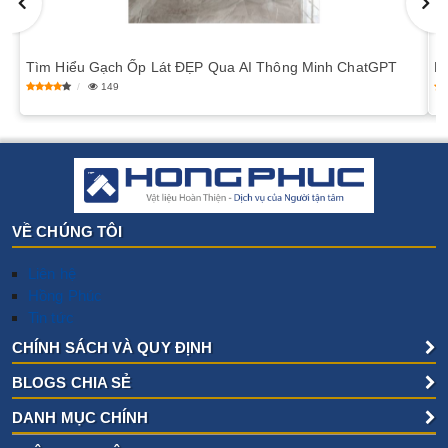
​Tìm Hiểu Gạch Ốp Lát ĐẸP Qua AI Thông Minh ChatGPT
​K
149
VỀ CHÚNG TÔI
Liên hệ
Hồng Phúc
Tin tức
CHÍNH SÁCH VÀ QUY ĐỊNH
BLOGS CHIA SẺ
DANH MỤC CHÍNH