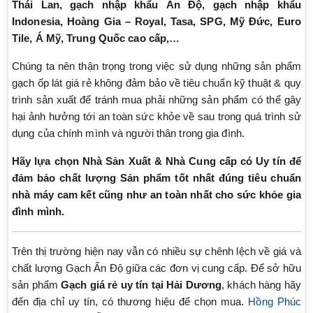
Thái Lan,
gạch nhập khẩu
Ấn Độ,
gạch nhập khẩu
Indonesia, Hoàng Gia – Royal, Tasa, SPG, Mỹ Đức, Euro
Tile, Á Mỹ, Trung Quốc cao cấp,…
Chúng ta nên thận trọng trong việc sử dụng những sản phẩm
gạch ốp lát giá rẻ không đảm bảo về tiêu chuẩn kỹ thuật & quy
trình sản xuất để tránh mua phải những sản phẩm có thể gây
hại ảnh hưởng tới an toàn sức khỏe về sau trong quá trình sử
dụng của chính mình và người thân trong gia đình.
Hãy lựa chọn Nhà Sản Xuất & Nhà Cung cấp có Uy tín để
đảm bảo chất lượng Sản phẩm tốt nhất đúng tiêu chuẩn
nhà máy cam kết cũng như an toàn nhất cho sức khỏe gia
đình mình.
Trên thị trường hiện nay vẫn có nhiều sự chênh lệch về giá và
chất lượng Gạch Ấn Độ giữa các đơn vị cung cấp. Để sở hữu
sản phẩm
Gạch giá rẻ
uy tín tại Hải Dương
, khách hàng hãy
đến địa chỉ uy tín, có thương hiệu để chọn mua.
Hồng Phúc