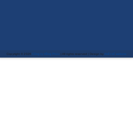
Copyright © 2026
Công ty Hồng Phúc
| All rights reserved | Design by
thiết kế website