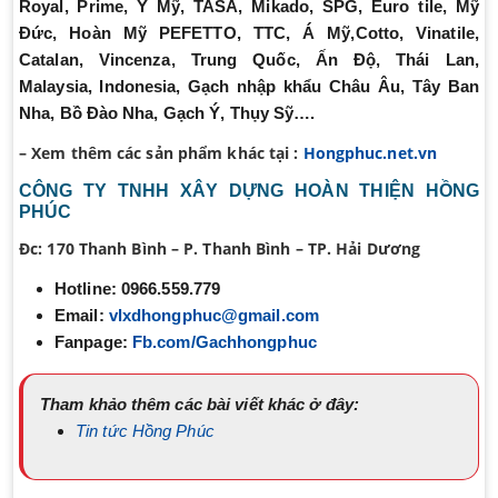
Royal, Prime, Ý Mỹ, TASA, Mikado, SPG, Euro tile, Mỹ
Đức, Hoàn Mỹ PEFETTO, TTC, Á Mỹ,
Cotto, Vinatile,
Catalan, Vincenza,
Trung Quốc, Ấn Độ, Thái Lan,
Malaysia, Indonesia, Gạch nhập khẩu Châu Âu, Tây Ban
Nha, Bồ Đào Nha, Gạch Ý, Thụy Sỹ….
– Xem thêm các sản phẩm khác tại :
Hongphuc.net.vn
CÔNG TY TNHH XÂY DỰNG HOÀN THIỆN HỒNG
PHÚC
Đc:
170 Thanh Bình – P. Thanh Bình – TP. Hải Dương
Hotline:
0966.559.779
Email:
vlxdhongphuc@gmail.com
Fanpage:
Fb.com/Gachhongphuc
Tham khảo thêm các bài viết khác ở đây:
Tin tức Hồng Phúc