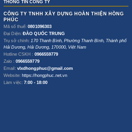
THÔNG TIN CÔNG TY
CÔNG TY TNHH XÂY DỰNG HOÀN THIỆN HỒNG
PHÚC
Mã số thuế:
0801096303
Đại Diện:
ĐÀO QUỐC TRUNG
Trụ sở chính:
170 Thanh Bình, Phường Thanh Bình
,
Thành phố
Hải Dương
,
Hải Dương
,
170000
,
Việt Nam
Hotline CSKH :
0966559779
Zalo :
0966559779
Email:
vlxdhongphuc@gmail.com
Website:
https://hongphuc.net.vn
Làm việc:
7:00 - 18:00