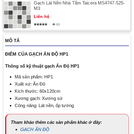
Gạch Lát Nền Nhà Tắm Taicera MS4747-525-
M3
Liên hệ
63
MÔ TẢ
ĐIỂM CỦA GẠCH ẤN ĐỘ HP1
Thông số kỹ thuật gạch Ấn Độ
HP1
Mã sản phẩm: HP1
Xuất xứ: Ấn Độ
Kích thước: 60x120cm
Xương gạch: Xương sứ
Công năng: Lát nền, ốp tường
Tham khảo thêm các sản phẩm khác ở đây:
GẠCH ẤN ĐỘ