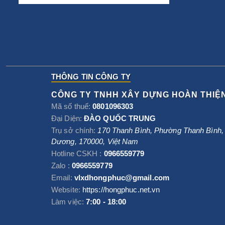
THÔNG TIN CÔNG TY
CÔNG TY TNHH XÂY DỰNG HOÀN THIỆ
Mã số thuế:
0801096303
Đại Diện:
ĐÀO QUỐC TRUNG
Trụ sở chính:
170 Thanh Bình, Phường Thanh Bình
Dương
,
170000
,
Việt Nam
Hotline CSKH :
0966559779
Zalo :
0966559779
Email:
vlxdhongphuc@gmail.com
Website:
https://hongphuc.net.vn
Làm việc:
7:00 - 18:00