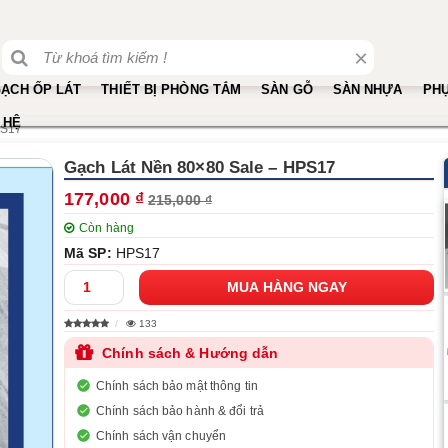
×
ẠCH ỐP LÁT
THIẾT BỊ PHÒNG TẮM
SÀN GỖ
SÀN NHỰA
PHỤ
 HỆ
PS17
Gạch Lát Nền 80×80 Sale – HPS17
177,000 ₫
215,000 ₫
Còn hàng
Mã SP:
HPS17
133
Chính sách & Hướng dẫn
Chính sách bảo mật thông tin
Chính sách bảo hành & đổi trả
Chính sách vận chuyển