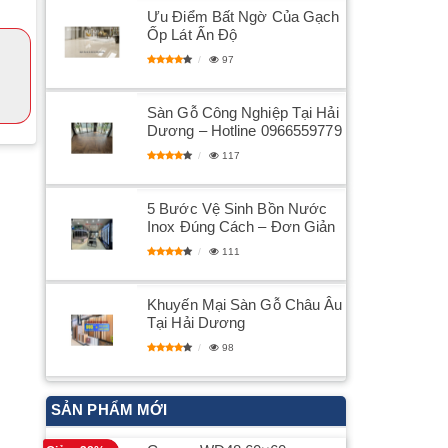
Ưu Điểm Bất Ngờ Của Gạch
Ốp Lát Ấn Độ
97
Sàn Gỗ Công Nghiệp Tại Hải
Dương – Hotline 0966559779
117
5 Bước Vệ Sinh Bồn Nước
Inox Đúng Cách – Đơn Giản
111
Khuyến Mại Sàn Gỗ Châu Âu
Tại Hải Dương
98
SẢN PHẨM MỚI