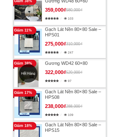
Gương WD48 60×60
Giảm 38%
359,000₫
580,000₫
103
Gạch Lát Nền 80×80 Sale –
Giảm 11%
HPS01
275,000₫
310,000₫
247
Gương WD42 60×80
Giảm 38%
322,000₫
520,000₫
Hết Hàng
97
Gạch Lát Nền 80×80 Sale –
Giảm 17%
HPS08
238,000₫
288,000₫
109
Gạch Lát Nền 80×80 Sale –
Giảm 18%
HPS15