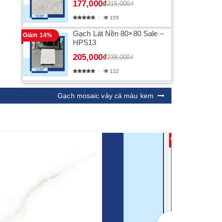
177,000₫
215,000₫
155
Gạch Lát Nền 80×80 Sale –
Giảm 14%
HPS13
205,000₫
238,000₫
122
Gạch mosaic vảy cá màu kem
Giảm 17%