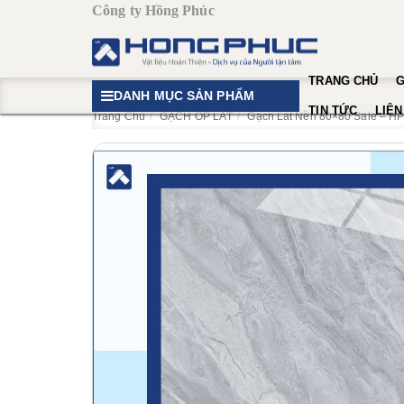
Công ty Hồng Phúc
TRANG CHỦ
G
DANH MỤC SẢN PHẨM
TIN TỨC
LIÊN
Trang Chủ
GẠCH ỐP LÁT
Gạch Lát Nền 80×80 Sale – H