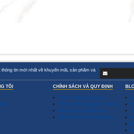
 thông tin mới nhất về khuyến mãi, sản phẩm và
G TÔI
CHÍNH SÁCH VÀ QUY ĐỊNH
BLO
Chính sách vận chuyển
S
húc
Chính sách bảo hành & đổi trả
T
C
Phương thức thanh toán
N
T
Hướng dẫn đặt hàng Online
D
​
G
H
T
H