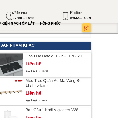
Mở cửa
Hotline
7:00 - 18:00
0966559779
 KIỆN GẠCH ỐP LÁT
HỒNG PHÚC
0
SẢN PHẨM KHÁC
Chậu Đá Häfele HS19-GEN2S90
Liên hệ
59
Móc Treo Quần Áo Mạ Vàng Be
117T (54cm)
Liên hệ
55
Bàn Cầu 1 Khối Viglacera V38
Liên hệ