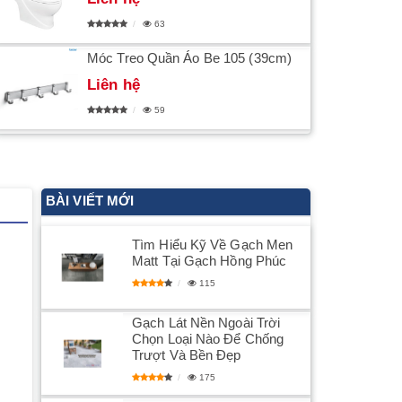
63
Móc Treo Quần Áo Be 105 (39cm)
Liên hệ
59
BÀI VIẾT MỚI
Tìm Hiểu Kỹ Về Gạch Men
Matt Tại Gạch Hồng Phúc
115
Gạch Lát Nền Ngoài Trời
Chọn Loại Nào Để Chống
Trượt Và Bền Đẹp
175