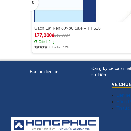
Gạch Lát Nền 80×80 Sale – HPS16
177,000₫
215,000₫
Còn hàng
Đã bán 128
Đăng ký để cập nhật
Bản tin điện tử
sự kiện.
VỀ CHÚN
Liên hệ
Hồng P
Tin tức