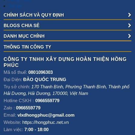
Tin tức
CHÍNH SÁCH VÀ QUY ĐỊNH
BLOGS CHIA SẺ
DANH MỤC CHÍNH
THÔNG TIN CÔNG TY
CÔNG TY TNHH XÂY DỰNG HOÀN THIỆN HỒNG
PHÚC
Mã số thuế:
0801096303
Đại Diện:
ĐÀO QUỐC TRUNG
Trụ sở chính:
170 Thanh Bình, Phường Thanh Bình
,
Thành phố
Hải Dương
,
Hải Dương
,
170000
,
Việt Nam
Hotline CSKH :
0966559779
Zalo :
0966559779
Email:
vlxdhongphuc@gmail.com
Website:
https://hongphuc.net.vn
Làm việc:
7:00 - 18:00