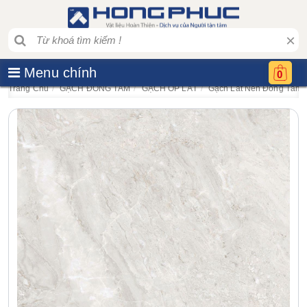
×
Menu chính
0
Trang Chủ
GẠCH ĐỒNG TÂM
GẠCH ỐP LÁT
Gạch Lát Nền Đồng Tâ