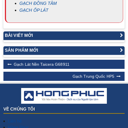
GẠCH ĐỒNG TÂM
GẠCH ỐP LÁT
BÀI VIẾT MỚI
SẢN PHẨM MỚI
Gạch Lát Nền Taicera G68911
Gạch Trung Quốc HP5
VỀ CHÚNG TÔI
Liên hệ
Hồng Phúc