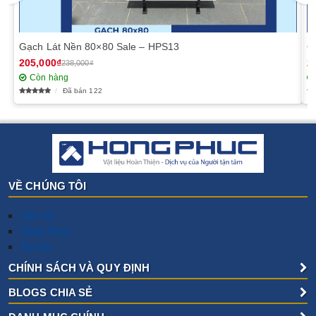
Gạch Lát Nền 80×80 Sale – HPS13
G
205,000₫
2
238,000₫
Còn hàng
Đã bán 122
VỀ CHÚNG TÔI
Liên hệ
Hồng Phúc
Tin tức
CHÍNH SÁCH VÀ QUY ĐỊNH
BLOGS CHIA SẺ