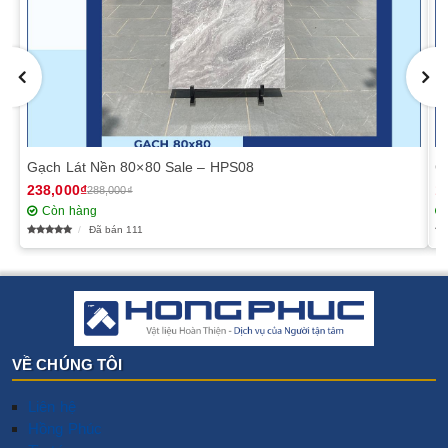
Gạch Lát Nền 80×80 Sale – HPS08
G
238,000₫
1
288,000₫
Còn hàng
Đã bán 111
VỀ CHÚNG TÔI
Liên hệ
Hồng Phúc