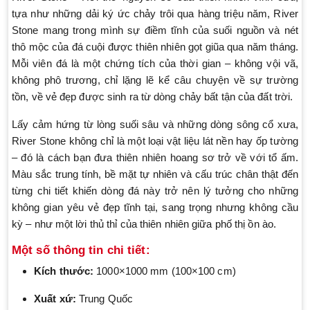
tựa như những dải ký ức chảy trôi qua hàng triệu năm, River
Stone mang trong mình sự điềm tĩnh của suối nguồn và nét
thô mộc của đá cuội được thiên nhiên gọt giũa qua năm tháng.
Mỗi viên đá là một chứng tích của thời gian – không vội vã,
không phô trương, chỉ lặng lẽ kể câu chuyện về sự trường
tồn, về vẻ đẹp được sinh ra từ dòng chảy bất tận của đất trời.
Lấy cảm hứng từ lòng suối sâu và những dòng sông cổ xưa,
River Stone không chỉ là một loại vật liệu lát nền hay ốp tường
– đó là cách bạn đưa thiên nhiên hoang sơ trở về với tổ ấm.
Màu sắc trung tính, bề mặt tự nhiên và cấu trúc chân thật đến
từng chi tiết khiến dòng đá này trở nên lý tưởng cho những
không gian yêu vẻ đẹp tĩnh tại, sang trọng nhưng không cầu
kỳ – như một lời thủ thỉ của thiên nhiên giữa phố thị ồn ào.
Một số thông tin chi tiết:
Kích thước:
1000×1000 mm (100×100 cm)
Xuất xứ:
Trung Quốc