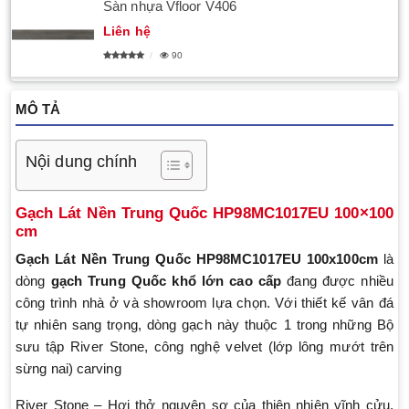
Sàn nhựa Vfloor V406
Liên hệ
90
MÔ TẢ
Nội dung chính
Gạch Lát Nền Trung Quốc HP98MC1017EU 100×100
cm
Gạch Lát Nền Trung Quốc
HP98MC1017EU 100x100cm
là
dòng
gạch Trung Quốc khổ lớn cao cấp
đang được nhiều
công trình nhà ở và showroom lựa chọn. Với thiết kế vân đá
tự nhiên sang trọng, dòng gạch này thuộc 1 trong những Bộ
sưu tập River Stone, công nghệ velvet (lớp lông mướt trên
sừng nai) carving
River Stone – Hơi thở nguyên sơ của thiên nhiên vĩnh cửu,