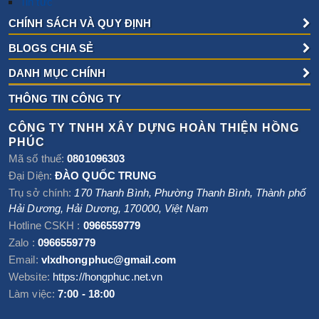
Tin tức
CHÍNH SÁCH VÀ QUY ĐỊNH
BLOGS CHIA SẺ
DANH MỤC CHÍNH
THÔNG TIN CÔNG TY
CÔNG TY TNHH XÂY DỰNG HOÀN THIỆN HỒNG
PHÚC
Mã số thuế:
0801096303
Đại Diện:
ĐÀO QUỐC TRUNG
Trụ sở chính:
170 Thanh Bình, Phường Thanh Bình
,
Thành phố
Hải Dương
,
Hải Dương
,
170000
,
Việt Nam
Hotline CSKH :
0966559779
Zalo :
0966559779
Email:
vlxdhongphuc@gmail.com
Website:
https://hongphuc.net.vn
Làm việc:
7:00 - 18:00