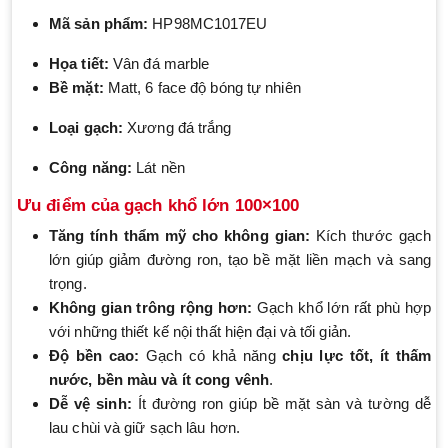
Mã sản phẩm:
HP98MC1017EU
Họa tiết:
Vân đá marble
Bề mặt:
Matt, 6 face độ bóng tự nhiên
Loại gạch:
Xương đá trắng
Công năng:
Lát nền
Ưu điểm của gạch khổ lớn 100×100
Tăng tính thẩm mỹ cho không gian:
Kích thước gạch
lớn giúp giảm đường ron, tạo bề mặt liền mạch và sang
trọng.
Không gian trông rộng hơn:
Gạch khổ lớn rất phù hợp
với những thiết kế nội thất hiện đại và tối giản.
Độ bền cao:
Gạch có khả năng
chịu lực tốt, ít thấm
nước, bền màu và ít cong vênh
.
Dễ vệ sinh:
Ít đường ron giúp bề mặt sàn và tường dễ
lau chùi và giữ sạch lâu hơn.