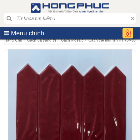
×
Menu chính
0
Trang Chủ
Gạch đá trang trí
Gạch Mosaic
Gạch thẻ mũi tên KT 75×300 