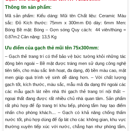
Thông tin sản phẩm:
Mã sản phẩm: Kiểu dáng: Mũi tên Chất liệu: Ceramic Màu
sắc: Đỏ Kích thước: 75mm x 300mm Độ dày: 6mm Men:
Bóng Bề mặt: Bóng – Gợn sóng Quy cách: 44 viên/thùng =
0.87m2 Cân nặng: 13,5 Kg
Ưu điểm của gạch thẻ mũi tên 75x300mm:
– Gạch thẻ trang trí có thể bảo vệ bức tường khỏi những tác
động bên ngoài – Bề mặt được tráng men sử dụng công nghệ
tiên tiến, cho màu sắc linh hoạt, đa dạng, độ bền màu cao, mặt
men giúp quá trình vệ sinh dễ dàng hơn. – Với chất lượng
gạch tốt, kích thước, màu sắc, mẫu mã đa dạng thì ngoài các
các mẫu gạch lát nền nhà thì gạch thẻ trang trí nội thất –
ngoại thất đang được rất nhiều chủ nhà quan tâm. Sản phẩm
rất phù hợp để ốp trang trí khu bếp, phòng tắm hay tạo điểm
nhấn cho phòng khách… – Gạch có khả năng chống thấm
nước tốt, phù hợp dùng để ốp lát cho các không gian, khu vực
thường xuyên tiếp xúc với nước, chẳng hạn như phòng tắm,