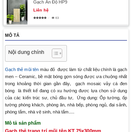
Gạch Ấn Độ HP9
Liên hệ
63
MÔ TẢ
Nội dung chính
Gạch thẻ mũi tên
màu đỏ được làm từ chất liệu chính là gạch
men – Ceramic, bề mặt bóng gợn sóng được ưa chuộng nhất
trong khoảng thời gian gần đây, gạch mosaic vảy cá đen
bóng là thiết kế đang có xu hướng đươc lựa chọn sử dụng
của các kiến trúc sư, chủ đầu tư, Ứng dụng: Ốp tường, ốp
tường phòng khách, phòng ăn, nhà bếp, phòng ngủ, đại sảnh,
phòng tắm, nhà vệ sinh, nhà tắm….
Mô tả sản phẩm
Gạch thẻ trang trí mũi tên KT 75x300mm