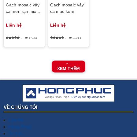
Gạch mosaic vảy
Gạch mosaic vảy
cá men rạn mix
cá màu kem
màu
Liên hệ
Liên hệ
1,024
1,011
XEM THÊM
VỀ CHÚNG TÔI
Liên hệ
Hồng Phúc
Tin tức