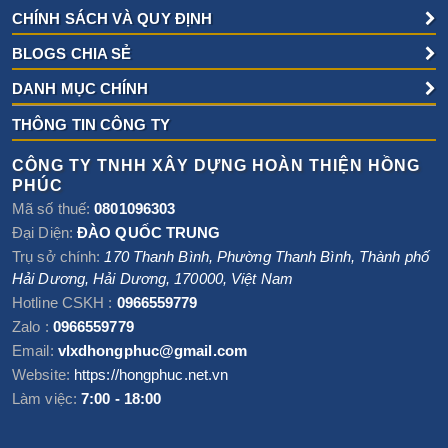
CHÍNH SÁCH VÀ QUY ĐỊNH
BLOGS CHIA SẺ
DANH MỤC CHÍNH
THÔNG TIN CÔNG TY
CÔNG TY TNHH XÂY DỰNG HOÀN THIỆN HỒNG
PHÚC
Mã số thuế:
0801096303
Đại Diện:
ĐÀO QUỐC TRUNG
Trụ sở chính:
170 Thanh Bình, Phường Thanh Bình
,
Thành phố
Hải Dương
,
Hải Dương
,
170000
,
Việt Nam
Hotline CSKH :
0966559779
Zalo :
0966559779
Email:
vlxdhongphuc@gmail.com
Website:
https://hongphuc.net.vn
Làm việc:
7:00 - 18:00