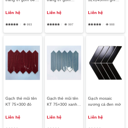
mặt bóng trộn
tráng men hình
xám
màu
đèn lồng
Liên hệ
Liên hệ
Liên hệ
993
997
988
Gạch thẻ mũi tên
Gạch thẻ mũi tên
Gạch mosaic
KT 75×300 đỏ
KT 75×300 xanh
xương cá đen mờ
nhạt
Liên hệ
Liên hệ
Liên hệ