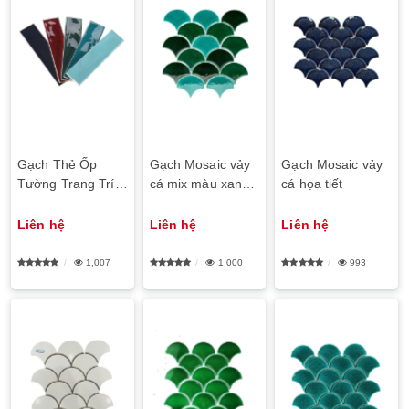
Gạch Thẻ Ốp
Gạch Mosaic vảy
Gạch Mosaic vảy
Tường Trang Trí
cá mix màu xanh
cá họa tiết
Bề Mặt Bóng 3D
lá cây
Liên hệ
Liên hệ
Liên hệ
1,007
1,000
993