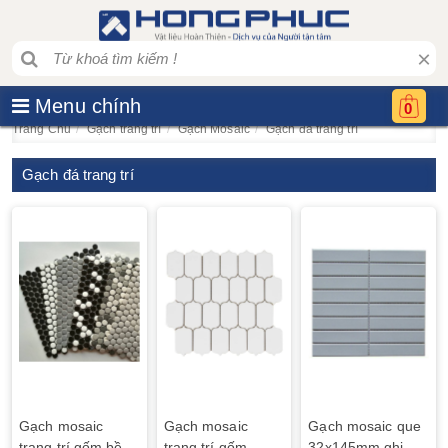
×
Menu chính
0
Trang Chủ
Gạch trang trí
Gạch Mosaic
Gạch đá trang trí
Gạch đá trang trí
Gạch mosaic
Gạch mosaic
Gạch mosaic que
trang trí gốm bề
trang trí gốm
32x145mm ghi