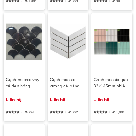
1,001
993
997
Gạch mosaic vảy
Gạch mosaic
Gạch mosaic que
cá đen bóng
xương cá trắng
32x145mm nhiều
mờ
màu
Liên hệ
Liên hệ
Liên hệ
994
992
1,002