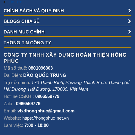
Tin tức
CHÍNH SÁCH VÀ QUY ĐỊNH
BLOGS CHIA SẺ
DANH MỤC CHÍNH
THÔNG TIN CÔNG TY
CÔNG TY TNHH XÂY DỰNG HOÀN THIỆN HỒNG
PHÚC
Mã số thuế:
0801096303
Đại Diện:
ĐÀO QUỐC TRUNG
Trụ sở chính:
170 Thanh Bình, Phường Thanh Bình
,
Thành phố
Hải Dương
,
Hải Dương
,
170000
,
Việt Nam
Hotline CSKH :
0966559779
Zalo :
0966559779
Email:
vlxdhongphuc@gmail.com
Website:
https://hongphuc.net.vn
Làm việc:
7:00 - 18:00