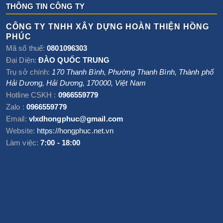
THÔNG TIN CÔNG TY
CÔNG TY TNHH XÂY DỰNG HOÀN THIỆN HỒNG
PHÚC
Mã số thuế:
0801096303
Đại Diện:
ĐÀO QUỐC TRUNG
Trụ sở chính:
170 Thanh Bình, Phường Thanh Bình
,
Thành phố
Hải Dương
,
Hải Dương
,
170000
,
Việt Nam
Hotline CSKH :
0966559779
Zalo :
0966559779
Email:
vlxdhongphuc@gmail.com
Website:
https://hongphuc.net.vn
Làm việc:
7:00 - 18:00