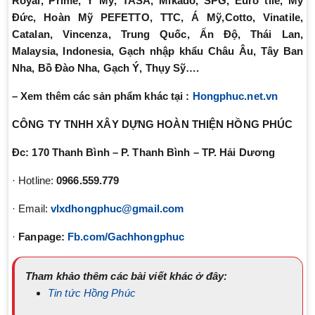
Royal, Prime, Ý Mỹ, TASA, Mikado, SPG, Euro tile, Mỹ
Đức, Hoàn Mỹ PEFETTO, TTC, Á Mỹ,Cotto, Vinatile,
Catalan, Vincenza, Trung Quốc, Ấn Độ, Thái Lan,
Malaysia, Indonesia, Gạch nhập khẩu Châu Âu, Tây Ban
Nha, Bồ Đào Nha, Gạch Ý, Thụy Sỹ….
– Xem thêm các sản phẩm khác tại :
Hongphuc.net.vn
CÔNG TY TNHH XÂY DỰNG HOÀN THIỆN HỒNG PHÚC
Đc: 170 Thanh Bình – P. Thanh Bình – TP. Hải Dương
· Hotline:
0966.559.779
· Email:
vlxdhongphuc@gmail.com
·
Fanpage:
Fb.com/Gachhongphuc
Tham khảo thêm các bài viết khác ở đây:
Tin tức Hồng Phúc