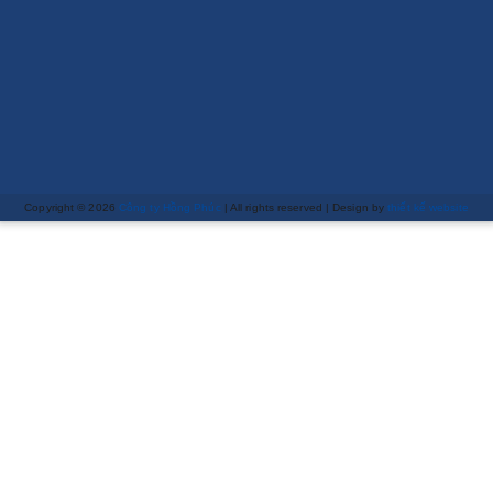
Copyright © 2026
Công ty Hồng Phúc
| All rights reserved | Design by
thiết kế website