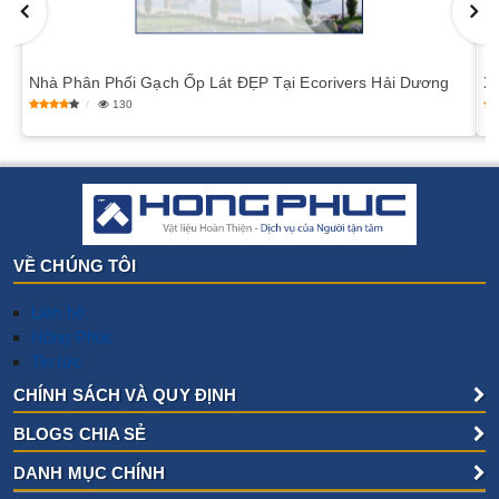
​Nhà Phân Phối Gạch Ốp Lát ĐẸP Tại Ecorivers Hải Dương
​
130
VỀ CHÚNG TÔI
Liên hệ
Hồng Phúc
Tin tức
CHÍNH SÁCH VÀ QUY ĐỊNH
BLOGS CHIA SẺ
DANH MỤC CHÍNH