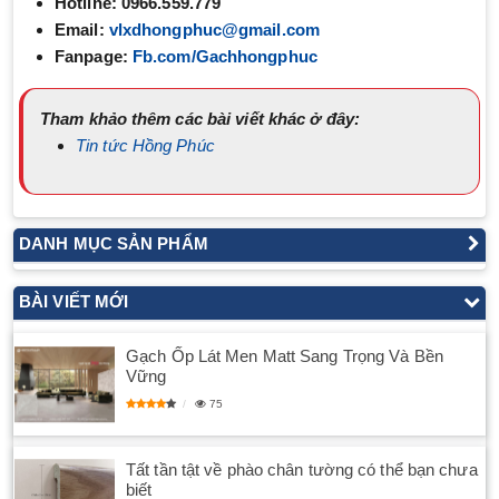
Hotline:
0966.559.779
Email:
vlxdhongphuc@gmail.com
Fanpage:
Fb.com/Gachhongphuc
Tham khảo thêm các bài viết khác ở đây:
Tin tức Hồng Phúc
DANH MỤC SẢN PHẨM
BÀI VIẾT MỚI
Gạch Ốp Lát Men Matt Sang Trọng Và Bền
Vững
75
Tất tần tật về phào chân tường có thể bạn chưa
biết