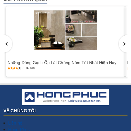
Những Dòng Gạch Ốp Lát Chống Nồm Tốt Nhất Hiện Nay
I
108
VỀ CHÚNG TÔI
Liên hệ
Hồng Phúc