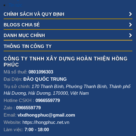
Tin tức
CHÍNH SÁCH VÀ QUY ĐỊNH
BLOGS CHIA SẺ
DANH MỤC CHÍNH
THÔNG TIN CÔNG TY
CÔNG TY TNHH XÂY DỰNG HOÀN THIỆN HỒNG
PHÚC
Mã số thuế:
0801096303
Đại Diện:
ĐÀO QUỐC TRUNG
Trụ sở chính:
170 Thanh Bình, Phường Thanh Bình
,
Thành phố
Hải Dương
,
Hải Dương
,
170000
,
Việt Nam
Hotline CSKH :
0966559779
Zalo :
0966559779
Email:
vlxdhongphuc@gmail.com
Website:
https://hongphuc.net.vn
Làm việc:
7:00 - 18:00