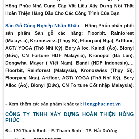
Hồng Phúc Nhà Cung Cấp Vật Liệu Xây Dựng Nội Thất
Hoàn Thiện Hàng Đầu Cho Các Công Trình Của Bạn
Sàn Gỗ Công Nghiệp Nhập Khẩu
– Hồng Phúc phân phối
sản phẩm Sàn gỗ các hãng:
Floorbit, Rainforest
(Malaysia), Kronoswiss (Thụy Sĩ), Floorpan( Nga), Artfloor,
AGT/ YOGA (Thổ Nhĩ Kỳ), Bery Alloc, Kaindl (Áo), Bionyl
(Đức), CN Fortune HDF Malaysia), Kronopol (Ba Lan),
Dongwha, Mayer ( Việt Nam), Bandi (HDF Indonesia),…
Floorbit, Rainforest (Malaysia), Kronoswiss (Thụy Sĩ),
Floorpan( Nga), Artfloor, AGT/ YOGA (Thổ Nhĩ Kỳ), Bery
Alloc (Áo), Bionyl (Đức), CN Fortune Cốt nhập Malaysia),
…..
– Xem thêm các sản phẩm khác tại:
Hongphuc.net.vn
CÔNG TY TNHH XÂY DỰNG HOÀN THIỆN HỒNG
PHÚC
Đc:
170 Thanh Bình – P. Thanh Bình – TP. Hải Dương