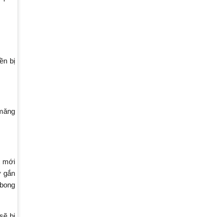
ền bị
 măng
t mới
ự gắn
 bong
sẽ bị