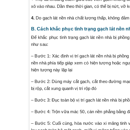
xô vào nhau. Dần theo thời gian, có thể bị nứt, vỡ k
4.
Do gạch lát nền nhà chất lượng thấp, không đảm 
B. Cách khắc phục tình trạng gạch lát nền n
Để khắc phục tình trạng gạch lát nền nhà bị phồng
như sau:
– Bước 1: Xác định vị trí gạch lát nền nhà bị phồn
nền nhà phía tiếp giáp xem có hiện tượng hoặc ngu
hiện tượng này lặp lại
– Bước 2: Dùng máy cắt gạch, cắt theo đường mạch
bị rộp, cắt xung quanh vị trí rộp đó
– Bước 3: Đục toàn bộ vị trí gạch lát nền nhà bị p
– Bước 4: Trộn vữa mác 50, cán nền phẳng bằng đá
– Bước 5: Cuối cùng, hòa nước vào xi măng tinh vừ