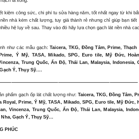
mạch là xong.
iết kiệm công sức, chi phí tu sửa hàng năm, tốt nhất ngay từ khi bắ
nền nhà kém chất lượng, tuy giá thành rẻ nhưng chỉ giúp bạn tiết
 nhiều hệ lụy về sau. Thay vào đó hãy lựa chọn gạch lát nền nhà ca
 hình như các mẫu gạch:
Taicera, TKG, Đồng Tâm, Prime, Thạch 
 Prime, Ý Mỹ, TASA, Mikado, SPG, Euro tile, Mỹ Đức, Hoà
Vincenza, Trung Quốc, Ấn Độ, Thái Lan, Malaysia, Indonesia,
 Gạch Ý, Thụy Sỹ….
——————————————————————————————
n phẩm gạch ốp lát chất lượng như:
Taicera, TKG, Đồng Tâm, P
a Royal, Prime, Ý Mỹ, TASA, Mikado, SPG, Euro tile, Mỹ Đức,
an, Vincenza, Trung Quốc, Ấn Độ, Thái Lan, Malaysia, Indon
 Nha, Gạch Ý, Thụy Sỹ…
NG PHÚC