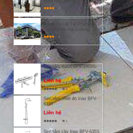
Bình Hải Dương
187
Gạch Ốp Lát Tại Phường
Thanh Bình Hải Dương
214
SẢN PHẨM MỚI
Sen tắm INAX BFV-1403S-
7C
Liên hệ
2
Sen tắm nhiệt độ Inax BFV-
619T
Liên hệ
1
Sen tắm cây Inax BFV-635S