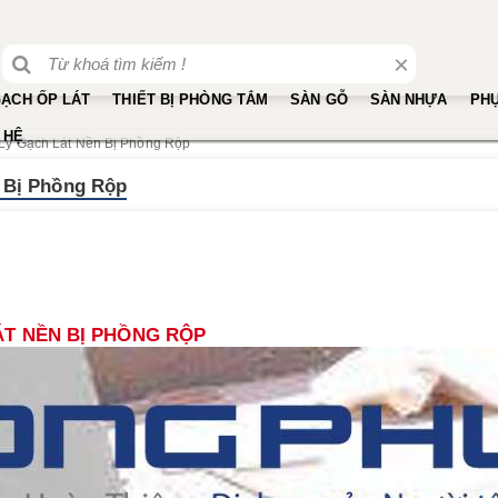
×
ẠCH ỐP LÁT
THIẾT BỊ PHÒNG TẮM
SÀN GỖ
SÀN NHỰA
PHỤ
 HỆ
Lý Gạch Lát Nền Bị Phồng Rộp
 Bị Phồng Rộp
T NỀN BỊ PHỒNG RỘP