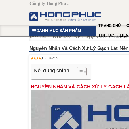
Công ty Hồng Phúc
TRANG CHỦ
G
DANH MỤC SẢN PHẨM
TIN TỨC
LIÊN
Trang Chủ
Tin tức Hồng Phúc
Nguyên Nhân Và Cách Xử 
Nguyên Nhân Và Cách Xử Lý Gạch Lát Nền
616
Nội dung chính
NGUYÊN NHÂN VÀ CÁCH XỬ LÝ GẠCH LÁ