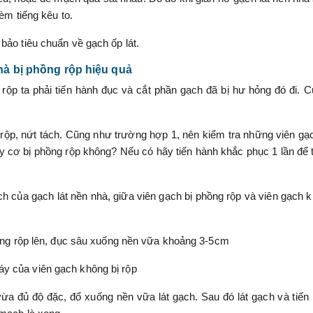
èm tiếng kêu to.
bảo tiêu chuẩn về gạch ốp lát.
hà bị phồng rộp hiệu quả
 rộp ta phải tiến hành đục và cắt phần gạch đã bị hư hỏng đó đi. C
g rộp, nứt tách. Cũng như trường hợp 1, nên kiểm tra những viên gạc
y cơ bị phồng rộp không? Nếu có hãy tiến hành khắc phục 1 lần để 
 của gạch lát nền nhà, giữa viên gạch bị phồng rộp và viên gạch 
hồng rộp lên, đục sâu xuống nền vữa khoảng 3-5cm
y của viên gạch không bị rộp
a đủ độ đặc, đổ xuống nền vữa lát gạch. Sau đó lát gạch và tiến