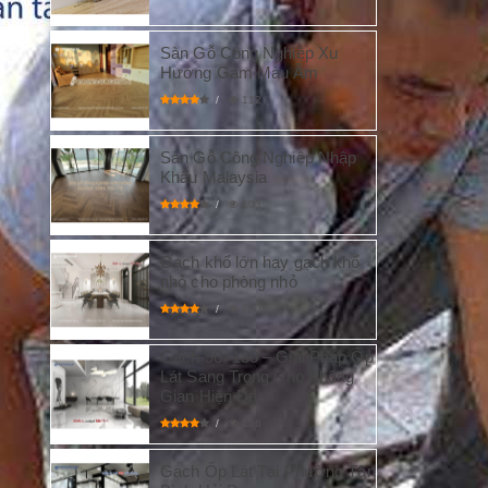
Sàn Gỗ Công Nghiệp Xu
Hướng Gam Màu Ấm
112
Sàn Gỗ Công Nghiệp Nhập
Khẩu Malaysia
103
Gạch khổ lớn hay gạch khổ
nhỏ cho phòng nhỏ
120
Gạch 90×180 – Giải Pháp Ốp
Lát Sang Trọng Cho Không
Gian Hiện Đại
136
Gạch Ốp Lát Tại Phường Tân