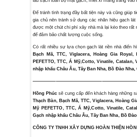
lau sạch toàn bộ mặt gạch, miết xi măng trắng vào 
Để tránh tình trạng đầy bất tiện này và cũng giúp t
gia chủ nên tránh sử dụng các nhãn hiệu gạch lát 
được một chút chi phí xây nhà mà lại kéo theo rất
để đảm bảo chất lượng cuộc sống.
Có rất nhiều sự lựa chọn gạch lát nền nhà điển
Bạch Mã, TTC, Viglacera, Hoàng Gia Royal,
PEFETTO, TTC, Á Mỹ,Cotto, Vinatile, Catalan, 
nhập khẩu Châu Âu, Tây Ban Nha, Bồ Đào Nha,
——————————————————————
Hồng Phúc
sẽ cung cấp đến khách hàng những sả
Thạch Bàn, Bạch Mã, TTC, Viglacera, Hoàng Gi
Mỹ PEFETTO, TTC, Á Mỹ,Cotto, Vinatile, Catal
Gạch nhập khẩu Châu Âu, Tây Ban Nha, Bồ Đào
CÔNG TY TNHH XÂY DỰNG HOÀN THIỆN HỒ