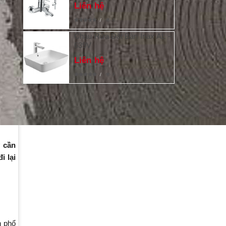
Liên hệ
4
Chậu Rửa Đặt Bàn Inax AL –
639V
Liên hệ
9
DANH MỤC BLOGS
y cần
i lại
n phổ