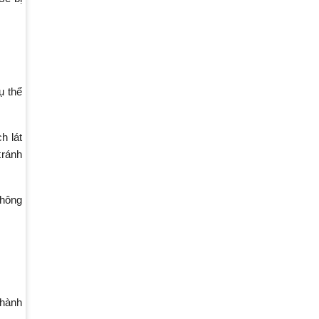
ụ thể
h lát
tránh
không
 hành