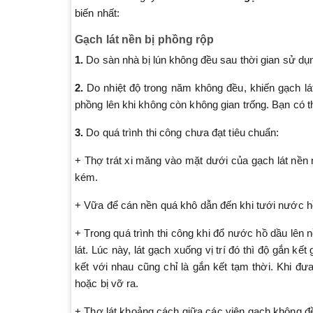
biến nhất:
Gạch lát nền bị phồng rộp
1.
Do sàn nhà bị lún không đều sau thời gian sử dụ
2.
Do nhiệt độ trong năm không đều, khiến gạch lát 
phồng lên khi không còn không gian trống. Bạn có t
3.
Do quá trình thi công chưa đạt tiêu chuẩn:
+ Thợ trát xi măng vào mặt dưới của gạch lát nền 
kém.
+ Vữa để cán nền quá khô dẫn đến khi tưới nước h
+ Trong quá trình thi công khi đổ nước hồ dầu lên n
lát. Lúc này, lát gạch xuống vị trí đó thì độ gắn kế
kết với nhau cũng chỉ là gắn kết tạm thời. Khi đư
hoặc bị vỡ ra.
+ Thợ lát khoảng cách giữa các viên gạch không đề