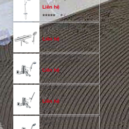
Liên hệ
2
Sen tắm nhiệt độ BFV-7145T-
3C
Liên hệ
5
Sen Vòi Đơn INAX BFV-
8000S-1C
Liên hệ
4
Sen Vòi Đơn INAX BFV-
8000S
Liên hệ
5
Sen vòi đơn INAX BFV-
8000S-5C