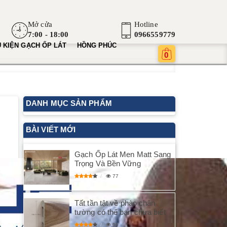
Mở cửa
Hotline
7:00 - 18:00
0966559779
 KIỆN GẠCH ỐP LÁT
HỒNG PHÚC
0
DANH MỤC SẢN PHẨM
BÀI VIẾT MỚI
Gạch Ốp Lát Men Matt Sang
Trọng Và Bền Vững
77
Tất tần tật về phào chân
tường có thể bạn chưa biết
99