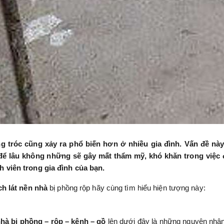
g tróc cũng xảy ra phổ biến hơn ở nhiều gia đình. Vấn đề nà
để lâu không những sẽ gây mất thẩm mỹ, khó khăn trong việc đ
 viên trong gia đình của bạn.
ch lát nền nhà
bị phồng rộp hãy cùng tìm hiểu hiện tượng này:
nhà bị phồng – rộp – kênh – gồ
lên dưới đây là những nguyên nhâ