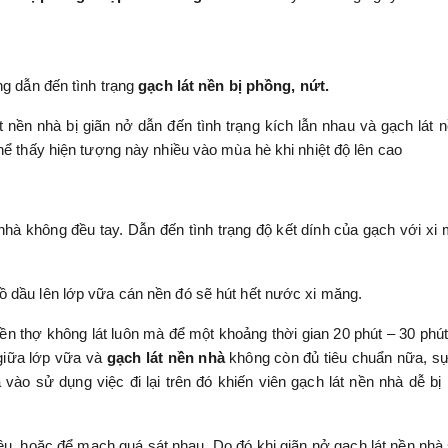
ng dẫn đến tình trạng
gạch lát nền bị phồng, nứt.
nền nhà bị giãn nở dẫn đến tình trạng kích lẫn nhau và gạch lát n
hể thấy hiện tượng này nhiều vào mùa hè khi nhiệt độ lên cao
nhà không đều tay. Dẫn đến tình trạng độ kết dính của gạch với xi
ồ dầu lên lớp vữa cán nền đó sẽ hút hết nước xi măng.
ền thợ không lát luôn mà để một khoảng thời gian 20 phút – 30 phú
t giữa lớp vữa và
gạch lát nền nhà
không còn đủ tiêu chuẩn nữa, s
a vào sử dụng việc đi lại trên đó khiến viên gạch lát nền nhà dễ bị
u, hoặc để mạch quá sát nhau. Do đó khi giãn nở gạch lát nền nhà 