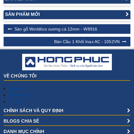
SẢN PHẨM MỚI
Sàn gỗ Worldtics xương cá 12mm - W8916
Bàn Cầu 1 Khối Inax AC - 1052VN
VỀ CHÚNG TÔI
Liên hệ
Hồng Phúc
Tin tức
CHÍNH SÁCH VÀ QUY ĐỊNH
BLOGS CHIA SẺ
DANH MỤC CHÍNH