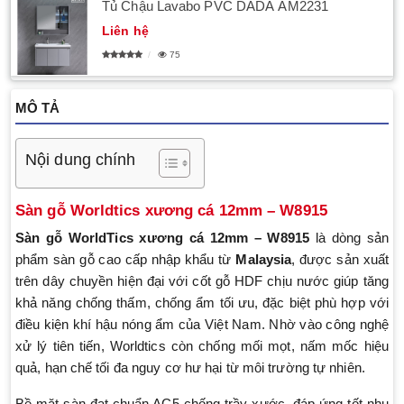
Tủ Chậu Lavabo PVC DADA AM2231
Liên hệ
75
MÔ TẢ
Nội dung chính
Sàn gỗ Worldtics xương cá 12mm – W8915
Sàn gỗ WorldTics xương cá 12mm – W8915
là dòng sản
phẩm sàn gỗ cao cấp nhập khẩu từ
Malaysia
, được sản xuất
trên dây chuyền hiện đại với cốt gỗ HDF chịu nước giúp tăng
khả năng chống thấm, chống ẩm tối ưu, đặc biệt phù hợp với
điều kiện khí hậu nóng ẩm của Việt Nam. Nhờ vào công nghệ
xử lý tiên tiến, Worldtics còn chống mối mọt, nấm mốc hiệu
quả, hạn chế tối đa nguy cơ hư hại từ môi trường tự nhiên.
Bề mặt sàn đạt chuẩn AC5 chống trầy xước, đáp ứng tốt nhu