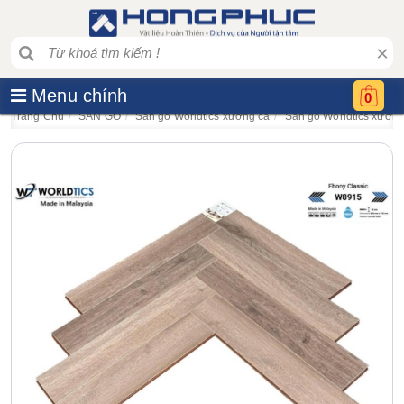
×
Menu chính
0
Trang Chủ
SÀN GỖ
Sàn gỗ Worldtics xương cá
Sàn gỗ Worldtics xươ