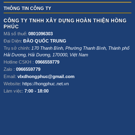
THÔNG TIN CÔNG TY
CÔNG TY TNHH XÂY DỰNG HOÀN THIỆN HỒNG
PHÚC
Mã số thuế:
0801096303
Đại Diện:
ĐÀO QUỐC TRUNG
Trụ sở chính:
170 Thanh Bình, Phường Thanh Bình
,
Thành phố
Hải Dương
,
Hải Dương
,
170000
,
Việt Nam
Hotline CSKH :
0966559779
Zalo :
0966559779
Email:
vlxdhongphuc@gmail.com
Website:
https://hongphuc.net.vn
Làm việc:
7:00 - 18:00