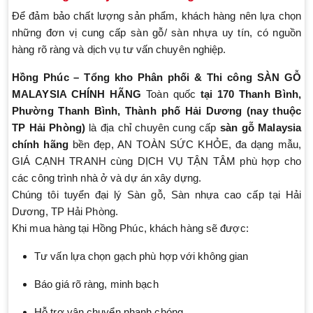
Để đảm bảo chất lượng sản phẩm, khách hàng nên lựa chọn
những đơn vị cung cấp sàn gỗ/ sàn nhựa uy tín, có nguồn
hàng rõ ràng và dịch vụ tư vấn chuyên nghiệp.
Hồng Phúc – Tổng kho Phân phối & Thi công SÀN GỖ
MALAYSIA CHÍNH HÃNG
Toàn quốc
tại 170 Thanh Bình,
Phường Thanh Bình, Thành phố Hải Dương (nay thuộc
TP Hải Phòng)
là địa chỉ chuyên cung cấp
sàn gỗ Malaysia
chính hãng
bền đẹp, AN TOÀN SỨC KHỎE, đa dạng mẫu,
GIÁ CẠNH TRANH cùng DỊCH VỤ TẬN TÂM phù hợp cho
các công trình nhà ở và dự án xây dựng.
Chúng tôi tuyển đại lý Sàn gỗ, Sàn nhựa cao cấp tại Hải
Dương, TP Hải Phòng.
Khi mua hàng tại Hồng Phúc, khách hàng sẽ được:
Tư vấn lựa chọn gạch phù hợp với không gian
Báo giá rõ ràng, minh bạch
Hỗ trợ vận chuyển nhanh chóng