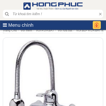
×
Menu chính
0
Trang Chủ
Vòi mềm
VÒI RỬA BÁT
Vòi rửa bát
VÒI BẾP RỬA BÁT N