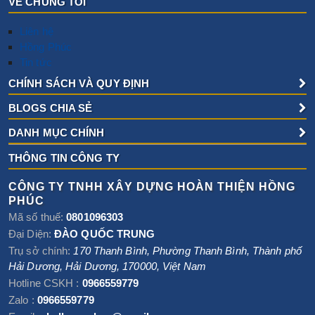
VỀ CHÚNG TÔI
Liên hệ
Hồng Phúc
Tin tức
CHÍNH SÁCH VÀ QUY ĐỊNH
BLOGS CHIA SẺ
DANH MỤC CHÍNH
THÔNG TIN CÔNG TY
CÔNG TY TNHH XÂY DỰNG HOÀN THIỆN HỒNG
PHÚC
Mã số thuế:
0801096303
Đại Diện:
ĐÀO QUỐC TRUNG
Trụ sở chính:
170 Thanh Bình, Phường Thanh Bình
,
Thành phố
Hải Dương
,
Hải Dương
,
170000
,
Việt Nam
Hotline CSKH :
0966559779
Zalo :
0966559779