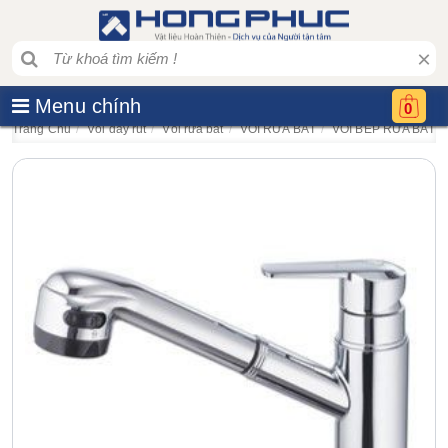
×
Menu chính
0
Trang Chủ
Vòi dây rút
Vòi rửa bát
VÒI RỬA BÁT
VÒI BẾP RỬA BÁT 