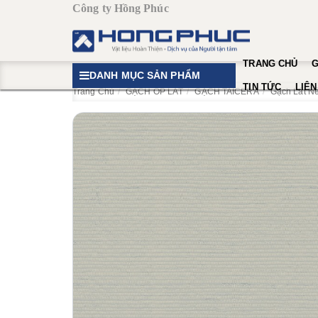
Công ty Hồng Phúc
TRANG CHỦ
G
DANH MỤC SẢN PHẨM
TIN TỨC
LIÊN
Trang Chủ
GẠCH ỐP LÁT
GẠCH TAICERA
Gạch Lát N