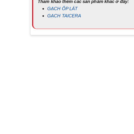
Tham khảo thêm các sản phẩm khác ở đây:
GẠCH ỐP LÁT
GẠCH TAICERA