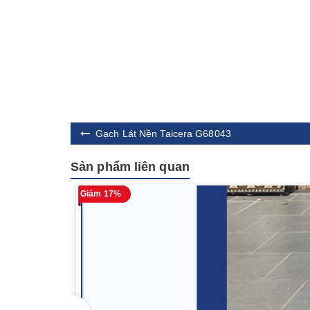
Gạch Lát Nền Taicera G68043
Sản phẩm liên quan
Giảm 17%