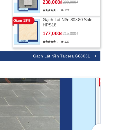
238,000₫
288,000₫
127
Gạch Lát Nền 80×80 Sale –
Giảm 18%
HPS18
177,000₫
215,000₫
127
Gạch Lát Nền Taicera G68031
Giảm 18%