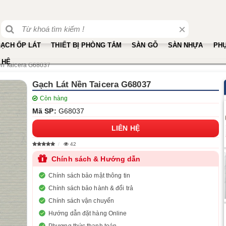
×
ẠCH ỐP LÁT
THIẾT BỊ PHÒNG TẮM
SÀN GỖ
SÀN NHỰA
PHỤ
 HỆ
ền Taicera G68037
Gạch Lát Nền Taicera G68037
Còn hàng
Mã SP:
G68037
LIÊN HỆ
42
Chính sách & Hướng dẫn
Chính sách bảo mật thông tin
Chính sách bảo hành & đổi trả
Chính sách vận chuyển
Hướng dẫn đặt hàng Online