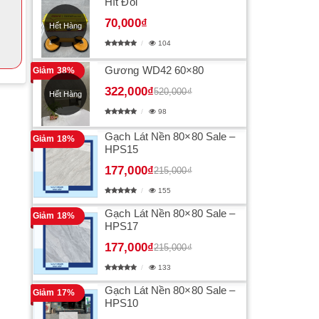
Hít Đôi
70,000₫
Hết Hàng
104
Gương WD42 60×80
Giảm 38%
322,000₫
520,000₫
Hết Hàng
98
Gạch Lát Nền 80×80 Sale –
Giảm 18%
HPS15
177,000₫
215,000₫
155
Gạch Lát Nền 80×80 Sale –
Giảm 18%
HPS17
177,000₫
215,000₫
133
Gạch Lát Nền 80×80 Sale –
Giảm 17%
HPS10