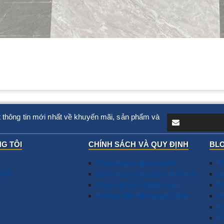
 thông tin mới nhất về khuyến mãi, sản phẩm và
G TÔI
CHÍNH SÁCH VÀ QUY ĐỊNH
BLO
Chính sách vận chuyển
S
húc
Chính sách bảo hành & đổi trả
T
C
Phương thức thanh toán
N
T
Hướng dẫn đặt hàng Online
D
​
G
H
T
H