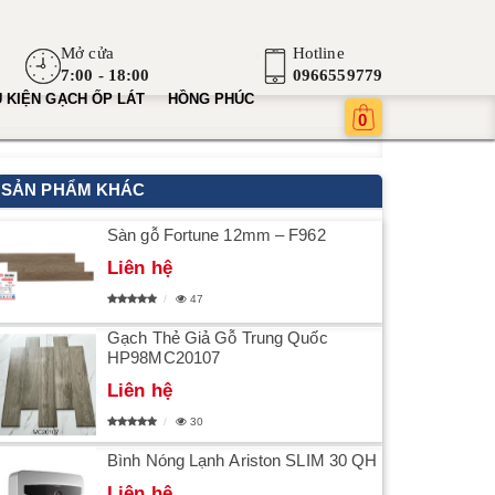
Mở cửa
Hotline
7:00 - 18:00
0966559779
 KIỆN GẠCH ỐP LÁT
HỒNG PHÚC
0
SẢN PHẨM KHÁC
Sàn gỗ Fortune 12mm – F962
Liên hệ
47
Gạch Thẻ Giả Gỗ Trung Quốc
HP98MC20107
Liên hệ
30
Bình Nóng Lạnh Ariston SLIM 30 QH
Liên hệ