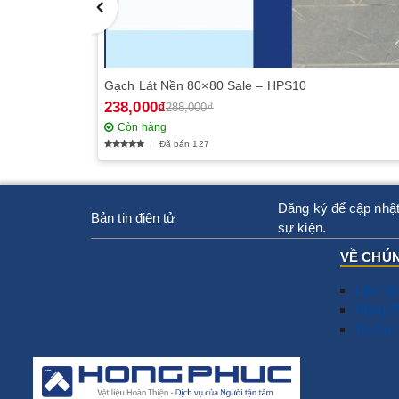
Gạch Lát Nền 80×80 Sale – HPS10
238,000₫
288,000₫
Còn hàng
Đã bán 127
Đăng ký để cập nhật
Bản tin điện tử
sự kiện.
VỀ CHÚN
Liên hệ
Hồng P
Tin tức