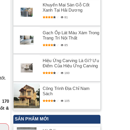
Khuyến Mại Sàn Gỗ Cốt
Xanh Tại Hải Dương
81
Gạch Ốp Lát Màu Xám Trong
Trang Trí Nội Thất
85
Hiệu Ứng Carving Là Gì? Ưu
Điểm Của Hiệu Ứng Carving
160
tốt.
Công Trình Địa Chỉ Nam
Sách
 170
105
tốt &
SẢN PHẨM MỚI