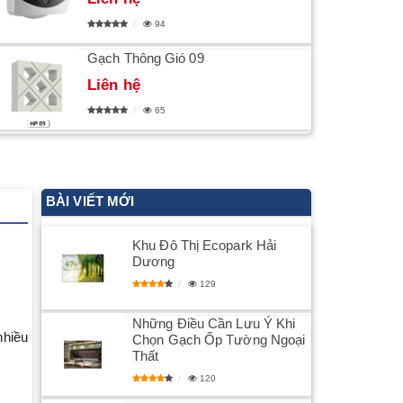
94
Gạch Thông Gió 09
Liên hệ
65
BÀI VIẾT MỚI
Khu Đô Thị Ecopark Hải
Dương
129
Những Điều Cần Lưu Ý Khi
nhiều
Chọn Gạch Ốp Tường Ngoại
Thất
120