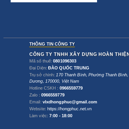
THÔNG TIN CÔNG TY
CÔNG TY TNHH XÂY DỰNG HOÀN THIỆ
Mã số thuế:
0801096303
Đại Diện:
ĐÀO QUỐC TRUNG
Trụ sở chính:
170 Thanh Bình, Phường Thanh Bình
Dương
,
170000
,
Việt Nam
Hotline CSKH :
0966559779
Zalo :
0966559779
Email:
vlxdhongphuc@gmail.com
Website:
https://hongphuc.net.vn
Làm việc:
7:00 - 18:00