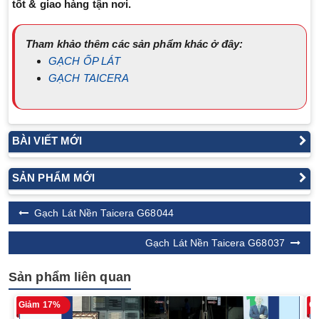
tốt & giao hàng tận nơi.
Tham khảo thêm các sản phẩm khác ở đây:
GẠCH ỐP LÁT
GẠCH TAICERA
BÀI VIẾT MỚI
SẢN PHẨM MỚI
Gạch Lát Nền Taicera G68044
Gạch Lát Nền Taicera G68037
Sản phẩm liên quan
Giảm 17%
G