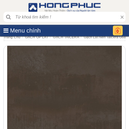
×
Menu chính
0
Trang Chủ
GẠCH ỐP LÁT
GẠCH TAICERA
Gạch Lát Nền Taicera G680