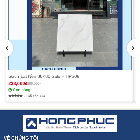
Gạch Lát Nền 80×80 Sale – HPS06
G
238,000₫
2
288,000₫
Còn hàng
Đã bán 114
VỀ CHÚNG TÔI