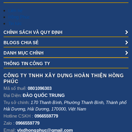
Liên hệ
Hồng Phúc
Tin tức
CHÍNH SÁCH VÀ QUY ĐỊNH
BLOGS CHIA SẺ
DANH MỤC CHÍNH
THÔNG TIN CÔNG TY
CÔNG TY TNHH XÂY DỰNG HOÀN THIỆN HỒNG
PHÚC
Mã số thuế:
0801096303
Đại Diện:
ĐÀO QUỐC TRUNG
Trụ sở chính:
170 Thanh Bình, Phường Thanh Bình
,
Thành phố
Hải Dương
,
Hải Dương
,
170000
,
Việt Nam
Hotline CSKH :
0966559779
Zalo :
0966559779
Email:
vlxdhongphuc@gmail.com