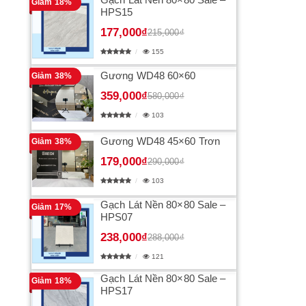
Giảm 18%
HPS15
177,000₫
215,000₫
155
Gương WD48 60×60
Giảm 38%
359,000₫
580,000₫
103
Gương WD48 45×60 Trơn
Giảm 38%
179,000₫
290,000₫
103
Gạch Lát Nền 80×80 Sale –
Giảm 17%
HPS07
238,000₫
288,000₫
121
Gạch Lát Nền 80×80 Sale –
Giảm 18%
HPS17