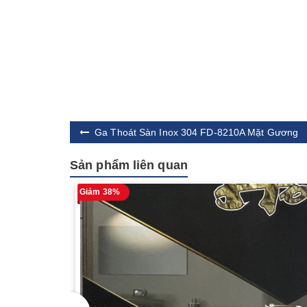
Ga Thoát Sàn Inox 304 FD-8210A Mặt Gương
Sản phẩm liên quan
Giảm 38%