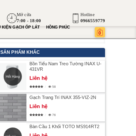
Mở cửa
Hotline
7:00 - 18:00
0966559779
 KIỆN GẠCH ỐP LÁT
HỒNG PHÚC
0
SẢN PHẨM KHÁC
Bồn Tiểu Nam Treo Tường INAX U-
431VR
Hết Hàng
Liên hệ
58
Gạch Trang Trí INAX 355-VIZ-2N
Liên hệ
76
Bàn Cầu 1 Khối TOTO MS914RT2
Liên hệ