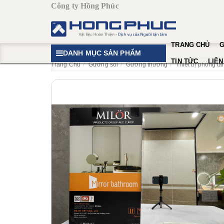
Công ty Hồng Phúc
TRANG CHỦ
G
DANH MỤC SẢN PHẨM
TIN TỨC
LIÊN
Trang Chủ
Gương soi
Gương thường
Thiết bị phòng t