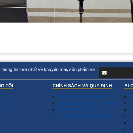
 thông tin mới nhất về khuyến mãi, sản phẩm và
G TÔI
CHÍNH SÁCH VÀ QUY ĐỊNH
BLO
Chính sách vận chuyển
S
húc
Chính sách bảo hành & đổi trả
T
C
Phương thức thanh toán
N
T
Hướng dẫn đặt hàng Online
D
​
G
H
T
H