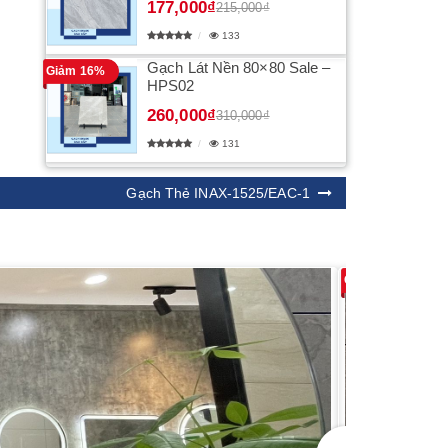
177,000₫
215,000₫
133
Gạch Lát Nền 80×80 Sale –
Giảm 16%
HPS02
260,000₫
310,000₫
131
Gạch Thẻ INAX-1525/EAC-1
Giảm 38%