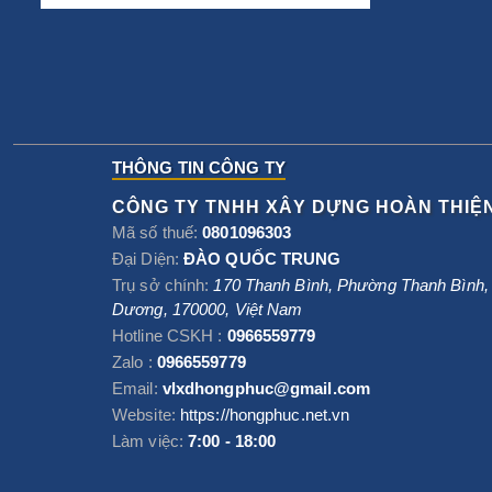
THÔNG TIN CÔNG TY
CÔNG TY TNHH XÂY DỰNG HOÀN THIỆ
Mã số thuế:
0801096303
Đại Diện:
ĐÀO QUỐC TRUNG
Trụ sở chính:
170 Thanh Bình, Phường Thanh Bình
Dương
,
170000
,
Việt Nam
Hotline CSKH :
0966559779
Zalo :
0966559779
Email:
vlxdhongphuc@gmail.com
Website:
https://hongphuc.net.vn
Làm việc:
7:00 - 18:00