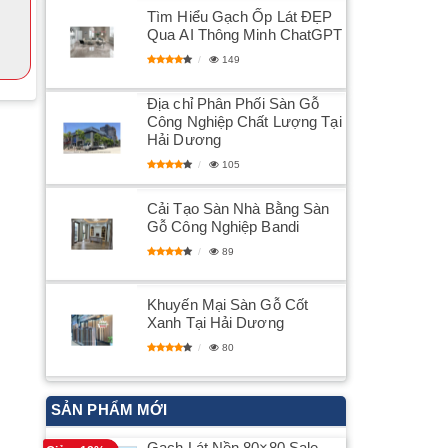
​Tìm Hiểu Gạch Ốp Lát ĐẸP
Qua AI Thông Minh ChatGPT
149
Địa chỉ Phân Phối Sàn Gỗ
Công Nghiệp Chất Lượng Tại
Hải Dương
105
Cải Tạo Sàn Nhà Bằng Sàn
Gỗ Công Nghiệp Bandi
89
Khuyến Mại Sàn Gỗ Cốt
Xanh Tại Hải Dương
80
SẢN PHẨM MỚI
Gạch Lát Nền 80×80 Sale –