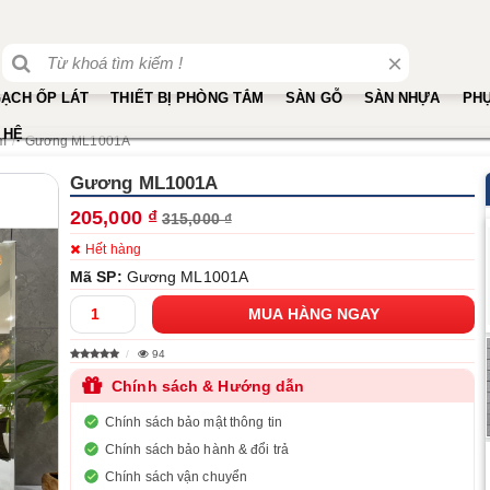
×
ẠCH ỐP LÁT
THIẾT BỊ PHÒNG TẮM
SÀN GỖ
SÀN NHỰA
PHỤ
 HỆ
ắm
Gương ML1001A
Gương ML1001A
205,000 ₫
315,000 ₫
Hết hàng
Mã SP:
Gương ML1001A
94
Chính sách & Hướng dẫn
Chính sách bảo mật thông tin
Chính sách bảo hành & đổi trả
Chính sách vận chuyển