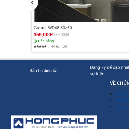
Gương WD48 60×60
359,000₫
580,000₫
Còn hàng
Đã bán 103
Đăng ký để cập nhật
Bản tin điện tử
sự kiện.
VỀ CHÚN
Liên hệ
Hồng P
Tin tức