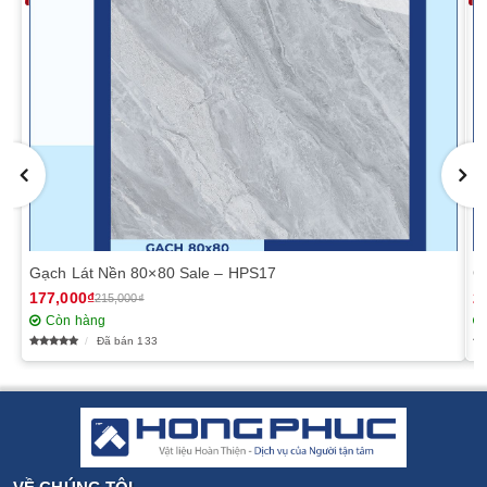
Gạch Lát Nền 80×80 Sale – HPS17
G
177,000₫
2
215,000₫
Còn hàng
Đã bán 133