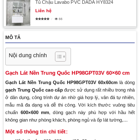
Tủ Chậu Lavabo PVC DADA HY8324
Liên hệ
66
MÔ TẢ
Nội dung chính
Gạch Lát Nền Trung Quốc HP98GPT03V 60×60 cm
Gạch Lát Nền Trung Quốc
HP98GPT03V 60x60cm
là dòng
gạch Trung Quốc cao cấp
được sử dụng rất nhiều trong nhà
ở dân dụng, công trình dự án nhờ giá hợp lý, vân đá tự nhiên,
mẫu mã đa dạng và dễ thi công. Với kích thước vuông tiêu
chuẩn
600×600 mm
, dòng gạch này phù hợp với hầu hết
không gian như phòng khách, phòng ngủ và ốp lát tường,…
Một số thông tin chi tiết: