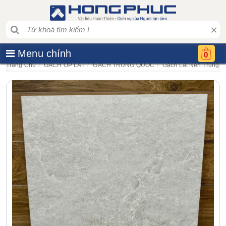
×
Menu chính
0
Trang Chủ
GẠCH ỐP LÁT
GẠCH TRUNG QUỐC
Gạch Lát Nền Trung