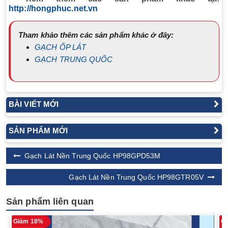
http://hongphuc.net.vn
Tham khảo thêm các sản phẩm khác ở đây:
GẠCH ỐP LÁT
GẠCH TRUNG QUỐC
BÀI VIẾT MỚI
SẢN PHẨM MỚI
Gạch Lát Nền Trung Quốc HP98GPD53M
Gạch Lát Nền Trung Quốc HP98GTR05V
Sản phẩm liên quan
Giảm 18%
G