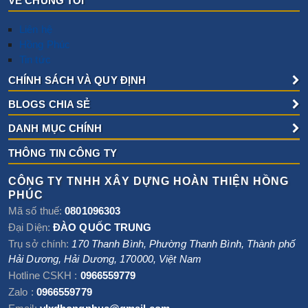
VỀ CHÚNG TÔI
Liên hệ
Hồng Phúc
Tin tức
CHÍNH SÁCH VÀ QUY ĐỊNH
BLOGS CHIA SẺ
DANH MỤC CHÍNH
THÔNG TIN CÔNG TY
CÔNG TY TNHH XÂY DỰNG HOÀN THIỆN HỒNG
PHÚC
Mã số thuế:
0801096303
Đại Diện:
ĐÀO QUỐC TRUNG
Trụ sở chính:
170 Thanh Bình, Phường Thanh Bình
,
Thành phố
Hải Dương
,
Hải Dương
,
170000
,
Việt Nam
Hotline CSKH :
0966559779
Zalo :
0966559779