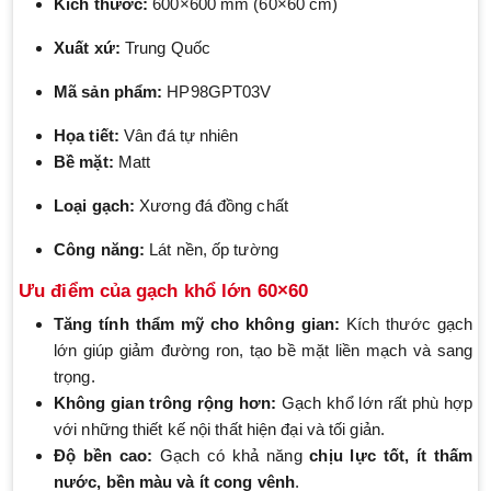
Kích thước:
600×600 mm (60×60 cm)
Xuất xứ:
Trung Quốc
Mã sản phẩm:
HP98GPT03V
Họa tiết:
Vân đá tự nhiên
Bề mặt:
Matt
Loại gạch:
Xương đá đồng chất
Công năng:
Lát nền, ốp tường
Ưu điểm của gạch khổ lớn 60×60
Tăng tính thẩm mỹ cho không gian:
Kích thước gạch
lớn giúp giảm đường ron, tạo bề mặt liền mạch và sang
trọng.
Không gian trông rộng hơn:
Gạch khổ lớn rất phù hợp
với những thiết kế nội thất hiện đại và tối giản.
Độ bền cao:
Gạch có khả năng
chịu lực tốt, ít thấm
nước, bền màu và ít cong vênh
.