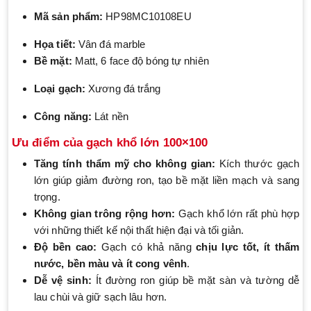
Mã sản phẩm:
HP98MC10108EU
Họa tiết:
Vân đá marble
Bề mặt:
Matt, 6 face độ bóng tự nhiên
Loại gạch:
Xương đá trắng
Công năng:
Lát nền
Ưu điểm của gạch khổ lớn 100×100
Tăng tính thẩm mỹ cho không gian:
Kích thước gạch
lớn giúp giảm đường ron, tạo bề mặt liền mạch và sang
trọng.
Không gian trông rộng hơn:
Gạch khổ lớn rất phù hợp
với những thiết kế nội thất hiện đại và tối giản.
Độ bền cao:
Gạch có khả năng
chịu lực tốt, ít thấm
nước, bền màu và ít cong vênh
.
Dễ vệ sinh:
Ít đường ron giúp bề mặt sàn và tường dễ
lau chùi và giữ sạch lâu hơn.