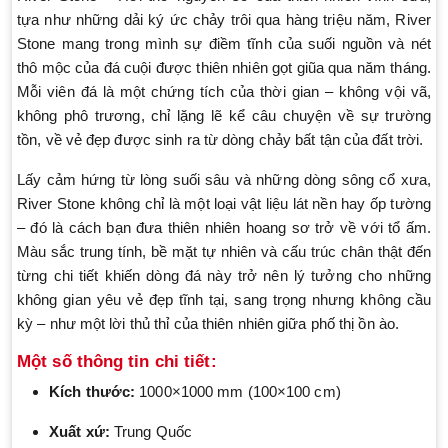
tựa như những dải ký ức chảy trôi qua hàng triệu năm, River
Stone mang trong mình sự điềm tĩnh của suối nguồn và nét
thô mộc của đá cuội được thiên nhiên gọt giũa qua năm tháng.
Mỗi viên đá là một chứng tích của thời gian – không vội vã,
không phô trương, chỉ lặng lẽ kể câu chuyện về sự trường
tồn, về vẻ đẹp được sinh ra từ dòng chảy bất tận của đất trời.
Lấy cảm hứng từ lòng suối sâu và những dòng sông cổ xưa,
River Stone không chỉ là một loại vật liệu lát nền hay ốp tường
– đó là cách bạn đưa thiên nhiên hoang sơ trở về với tổ ấm.
Màu sắc trung tính, bề mặt tự nhiên và cấu trúc chân thật đến
từng chi tiết khiến dòng đá này trở nên lý tưởng cho những
không gian yêu vẻ đẹp tĩnh tại, sang trọng nhưng không cầu
kỳ – như một lời thủ thỉ của thiên nhiên giữa phố thị ồn ào.
Một số thông tin chi tiết:
Kích thước:
1000×1000 mm (100×100 cm)
Xuất xứ:
Trung Quốc