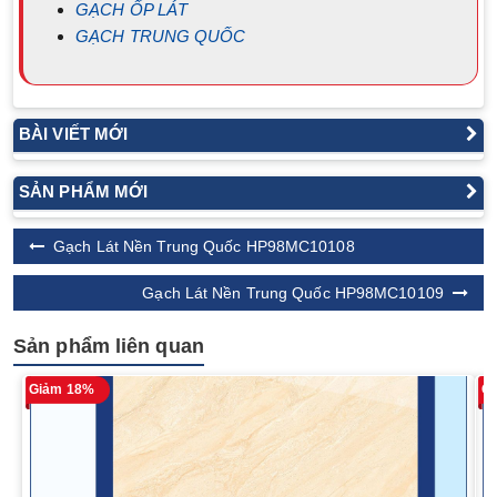
GẠCH ỐP LÁT
GẠCH TRUNG QUỐC
BÀI VIẾT MỚI
SẢN PHẨM MỚI
Gạch Lát Nền Trung Quốc HP98MC10108
Gạch Lát Nền Trung Quốc HP98MC10109
Sản phẩm liên quan
Giảm 18%
G