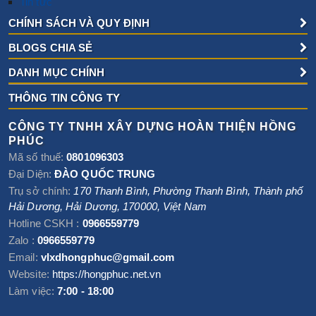
Tin tức
CHÍNH SÁCH VÀ QUY ĐỊNH
BLOGS CHIA SẺ
DANH MỤC CHÍNH
THÔNG TIN CÔNG TY
CÔNG TY TNHH XÂY DỰNG HOÀN THIỆN HỒNG
PHÚC
Mã số thuế:
0801096303
Đại Diện:
ĐÀO QUỐC TRUNG
Trụ sở chính:
170 Thanh Bình, Phường Thanh Bình
,
Thành phố
Hải Dương
,
Hải Dương
,
170000
,
Việt Nam
Hotline CSKH :
0966559779
Zalo :
0966559779
Email:
vlxdhongphuc@gmail.com
Website:
https://hongphuc.net.vn
Làm việc:
7:00 - 18:00