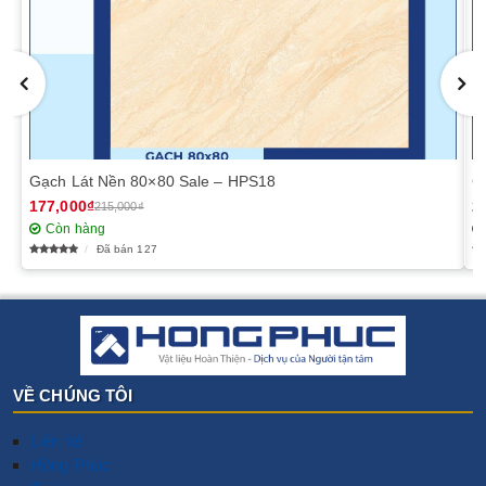
Gạch Lát Nền 80×80 Sale – HPS18
G
177,000₫
2
215,000₫
Còn hàng
Đã bán 127
VỀ CHÚNG TÔI
Liên hệ
Hồng Phúc