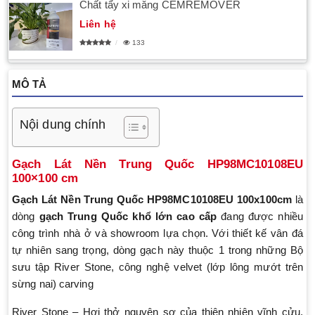
Chất tẩy xi măng CEMREMOVER
Liên hệ
133
MÔ TẢ
Nội dung chính
Gạch Lát Nền Trung Quốc HP98MC10108EU
100×100 cm
Gạch Lát Nền Trung Quốc
HP98MC10108EU 100x100cm
là
dòng
gạch Trung Quốc khổ lớn cao cấp
đang được nhiều
công trình nhà ở và showroom lựa chọn. Với thiết kế vân đá
tự nhiên sang trọng, dòng gạch này thuộc 1 trong những Bộ
sưu tập River Stone, công nghệ velvet (lớp lông mướt trên
sừng nai) carving
River Stone – Hơi thở nguyên sơ của thiên nhiên vĩnh cửu,