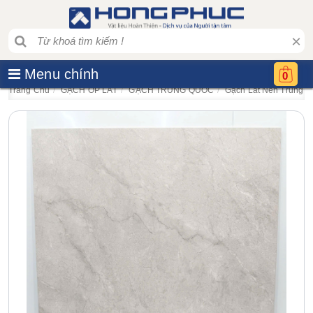
×
Menu chính
0
Trang Chủ
GẠCH ỐP LÁT
GẠCH TRUNG QUỐC
Gạch Lát Nền Trung