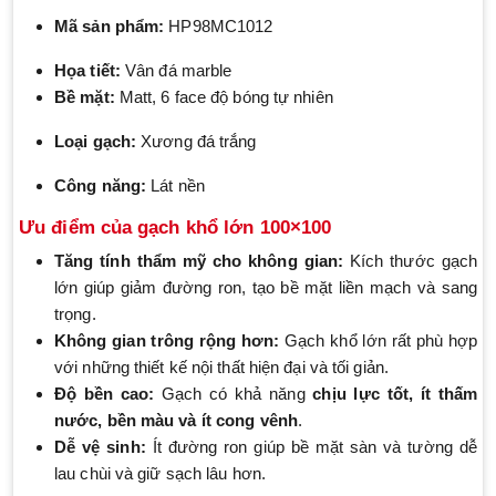
Mã sản phẩm:
HP98MC1012
Họa tiết:
Vân đá marble
Bề mặt:
Matt, 6 face độ bóng tự nhiên
Loại gạch:
Xương đá trắng
Công năng:
Lát nền
Ưu điểm của gạch khổ lớn 100×100
Tăng tính thẩm mỹ cho không gian:
Kích thước gạch
lớn giúp giảm đường ron, tạo bề mặt liền mạch và sang
trọng.
Không gian trông rộng hơn:
Gạch khổ lớn rất phù hợp
với những thiết kế nội thất hiện đại và tối giản.
Độ bền cao:
Gạch có khả năng
chịu lực tốt, ít thấm
nước, bền màu và ít cong vênh
.
Dễ vệ sinh:
Ít đường ron giúp bề mặt sàn và tường dễ
lau chùi và giữ sạch lâu hơn.