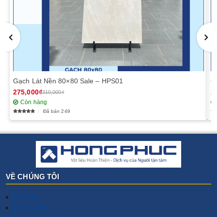
Gạch Lát Nền 80×80 Sale – HPS01
G
275,000₫
2
310,000₫
Còn hàng
Đã bán 249
VỀ CHÚNG TÔI
Liên hệ
Hồng Phúc