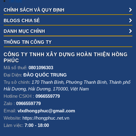
Tin tức
CHÍNH SÁCH VÀ QUY ĐỊNH
BLOGS CHIA SẺ
DANH MỤC CHÍNH
THÔNG TIN CÔNG TY
CÔNG TY TNHH XÂY DỰNG HOÀN THIỆN HỒNG
PHÚC
Mã số thuế:
0801096303
Đại Diện:
ĐÀO QUỐC TRUNG
Trụ sở chính:
170 Thanh Bình, Phường Thanh Bình
,
Thành phố
Hải Dương
,
Hải Dương
,
170000
,
Việt Nam
Hotline CSKH :
0966559779
Zalo :
0966559779
Email:
vlxdhongphuc@gmail.com
Website:
https://hongphuc.net.vn
Làm việc:
7:00 - 18:00