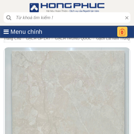
×
Menu chính
0
Trang Chủ
GẠCH ỐP LÁT
GẠCH TRUNG QUỐC
Gạch Lát Nền Trung