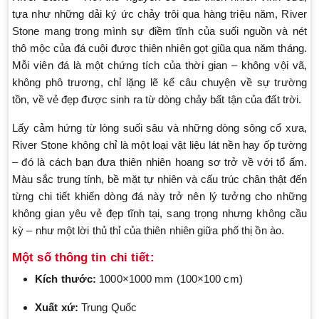
tựa như những dải ký ức chảy trôi qua hàng triệu năm, River
Stone mang trong mình sự điềm tĩnh của suối nguồn và nét
thô mộc của đá cuội được thiên nhiên gọt giũa qua năm tháng.
Mỗi viên đá là một chứng tích của thời gian – không vội vã,
không phô trương, chỉ lặng lẽ kể câu chuyện về sự trường
tồn, về vẻ đẹp được sinh ra từ dòng chảy bất tận của đất trời.
Lấy cảm hứng từ lòng suối sâu và những dòng sông cổ xưa,
River Stone không chỉ là một loại vật liệu lát nền hay ốp tường
– đó là cách bạn đưa thiên nhiên hoang sơ trở về với tổ ấm.
Màu sắc trung tính, bề mặt tự nhiên và cấu trúc chân thật đến
từng chi tiết khiến dòng đá này trở nên lý tưởng cho những
không gian yêu vẻ đẹp tĩnh tại, sang trọng nhưng không cầu
kỳ – như một lời thủ thỉ của thiên nhiên giữa phố thị ồn ào.
Một số thông tin chi tiết:
Kích thước:
1000×1000 mm (100×100 cm)
Xuất xứ:
Trung Quốc