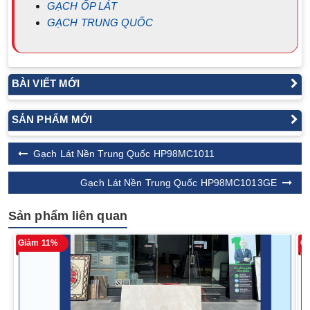
GẠCH ỐP LÁT
GẠCH TRUNG QUỐC
BÀI VIẾT MỚI
SẢN PHẨM MỚI
Gạch Lát Nền Trung Quốc HP98MC1011
Gạch Lát Nền Trung Quốc HP98MC1013GE
Sản phẩm liên quan
Giảm 11%
G