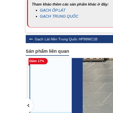
Tham khảo thêm các sản phẩm khác ở đây:
GẠCH ỐP LÁT
GẠCH TRUNG QUỐC
Gạch Lát Nền Trung Quốc HP98MC1B
Sản phẩm liên quan
Giảm 17%