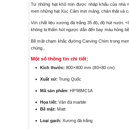
Từ những hạt khô mịn được nhập khẩu của nhà m
men những hạt Xúc Cảm mịn màng, chân thật và cả
Với chất liệu xương đá trắng 35 độ, độ hút nước <
không bị thấm hút ngược dẫn đến bay màu hỏng bề 
Bề mặt chạm khắc đường Carving Chìm trong men t
chúng..
Một số thông tin chi tiết:
Kích thước:
800×800 mm (80×80 cm)
Xuất xứ:
Trung Quốc
Mã sản phẩm:
HP98MC1A
Họa tiết:
Vân đá marble
Bề mặt:
Matt
Loại gạch:
Xương đá trắng