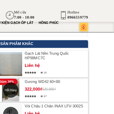
Mở cửa
Hotline
7:00 - 18:00
0966559779
 KIỆN GẠCH ỐP LÁT
HỒNG PHÚC
0
SẢN PHẨM KHÁC
Gạch Lát Nền Trung Quốc
HP98MC7C
Liên hệ
26
Gương WD42 60×80
Giảm 38%
322,000₫
520,000₫
Hết Hàng
97
Vòi Chậu 1 Chân INAX LFV-3002S
Liên hệ