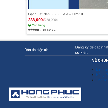
Gạch Lát Nền 80×80 Sale – HPS10
238,000₫
288,000₫
Còn hàng
Đã bán 127
Đăng ký để cập nhật
Bản tin điện tử
sự kiện.
VỀ CHÚN
Liên hệ
Hồng P
Tin tức