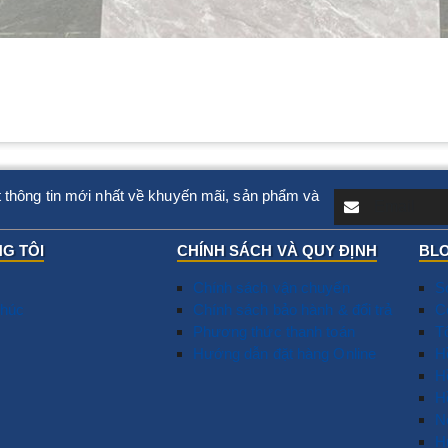
 thông tin mới nhất về khuyến mãi, sản phẩm và
G TÔI
CHÍNH SÁCH VÀ QUY ĐỊNH
BLO
Chính sách vận chuyển
S
húc
Chính sách bảo hành & đổi trả
T
C
Phương thức thanh toán
N
T
Hướng dẫn đặt hàng Online
D
​
G
H
T
H
D
T
N
0
L
H