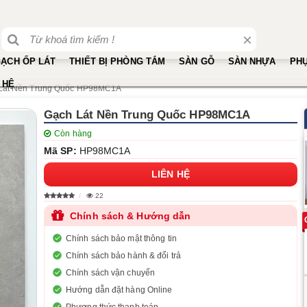
×
ẠCH ỐP LÁT
THIẾT BỊ PHÒNG TẮM
SÀN GỖ
SÀN NHỰA
PHỤ
 HỆ
Lát Nền Trung Quốc HP98MC1A
Gạch Lát Nền Trung Quốc HP98MC1A
Còn hàng
Mã SP:
HP98MC1A
LIÊN HỆ
22
Chính sách & Hướng dẫn
Chính sách bảo mật thông tin
Chính sách bảo hành & đổi trả
Chính sách vận chuyển
Hướng dẫn đặt hàng Online