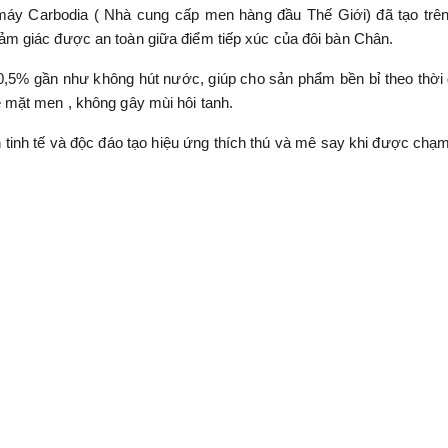
áy Carbodia ( Nhà cung cấp men hàng đầu Thế Giới) đã tạo trê
m giác được an toàn giữa điểm tiếp xúc của đôi bàn Chân.
0,5% gần như không hút nước, giúp cho sản phẩm bền bỉ theo thời 
mặt men , không gây mùi hôi tanh.
inh tế và độc đáo tạo hiệu ứng thích thú và mê say khi được chạ