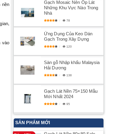
Gạch Mosaic Nên Ốp Lát
n nền
Những Khu Vực Nào Trong
Nhà
78
gian,
​Ứng Dụng Của Keo Dán
Gạch Trong Xây Dựng
m vào
120
Sàn gỗ Nhập khẩu Malaysia
Hải Dương
138
Gạch Lát Nền 75×150 Mẫu
Mới Nhất 2024
95
SẢN PHẨM MỚI
Gạch Lát Nền 80×80 Sale –