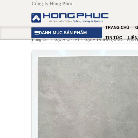
Công ty Hồng Phúc
TRANG CHỦ
G
DANH MỤC SẢN PHẨM
TIN TỨC
LIÊN
Trang Chủ
GẠCH ỐP LÁT
GẠCH TRUNG QUỐC
Gạch 