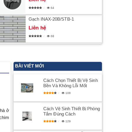
Hết Hàng
64
Gạch INAX-20B/STB-1
Liên hệ
68
BÀI VIẾT MỚI
Cách Chọn Thiết Bị Vệ Sinh
Bền Và Không Lỗi Mốt
108
Cách Vệ Sinh Thiết Bị Phòng
nhà ở
Tắm Đúng Cách
 chìm
129