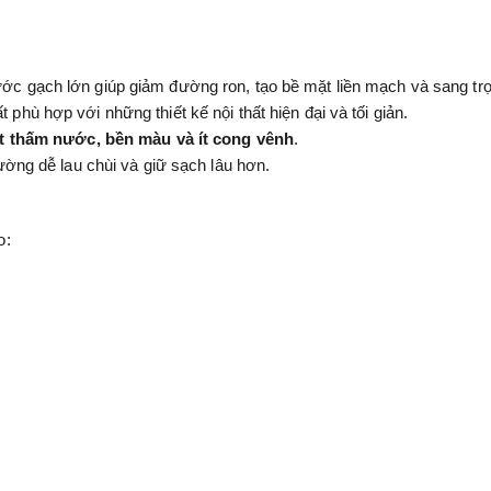
ước gạch lớn giúp giảm đường ron, tạo bề mặt liền mạch và sang tr
 phù hợp với những thiết kế nội thất hiện đại và tối giản.
 ít thấm nước, bền màu và ít cong vênh
.
ường dễ lau chùi và giữ sạch lâu hơn.
o: