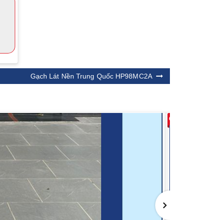
Gạch Lát Nền Trung Quốc HP98MC2A
Giảm 11%