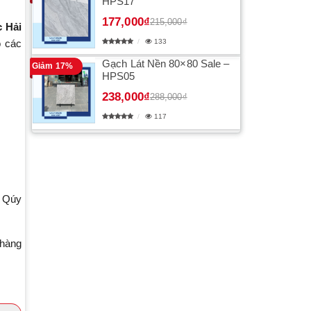
HPS17
177,000₫
215,000₫
 Hải
o các
133
Gạch Lát Nền 80×80 Sale –
Giảm 17%
HPS05
238,000₫
288,000₫
117
o Qúy
 hàng