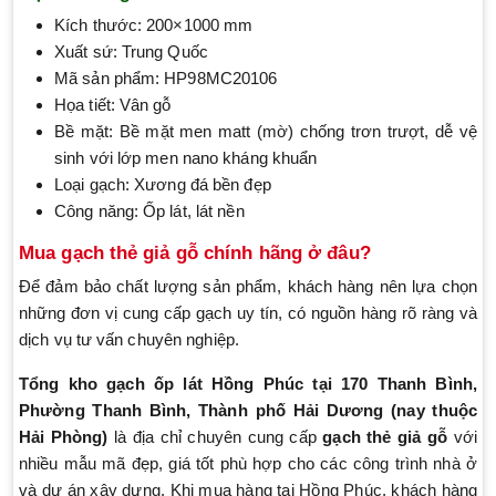
Kích thước: 200×1000 mm
Xuất sứ: Trung Quốc
Mã sản phẩm: HP98MC20106
Họa tiết: Vân gỗ
Bề mặt: Bề mặt men matt (mờ) chống trơn trượt, dễ vệ
sinh với lớp men nano kháng khuẩn
Loại gạch: Xương đá bền đẹp
Công năng: Ốp lát, lát nền
Mua gạch thẻ giả gỗ chính hãng ở đâu?
Để đảm bảo chất lượng sản phẩm, khách hàng nên lựa chọn
những đơn vị cung cấp gạch uy tín, có nguồn hàng rõ ràng và
dịch vụ tư vấn chuyên nghiệp.
Tổng kho gạch ốp lát Hồng Phúc tại 170 Thanh Bình,
Phường Thanh Bình, Thành phố Hải Dương (nay thuộc
Hải Phòng)
là địa chỉ chuyên cung cấp
gạch thẻ giả gỗ
với
nhiều mẫu mã đẹp, giá tốt phù hợp cho các công trình nhà ở
và dự án xây dựng. Khi mua hàng tại Hồng Phúc, khách hàng