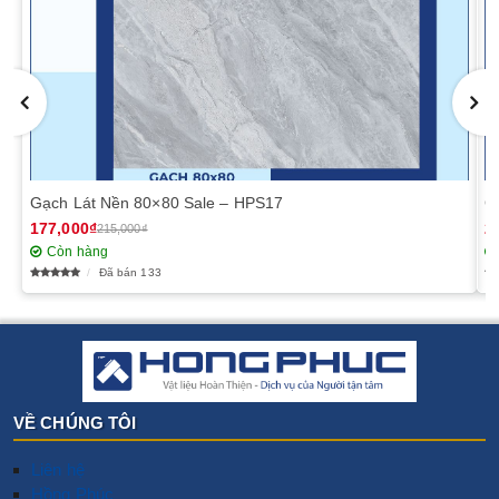
Gạch Lát Nền 80×80 Sale – HPS17
G
177,000₫
2
215,000₫
Còn hàng
Đã bán 133
VỀ CHÚNG TÔI
Liên hệ
Hồng Phúc