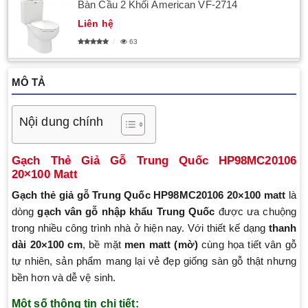
Bàn Cầu 2 Khối American VF-2714
Liên hệ
63
MÔ TẢ
Nội dung chính
Gạch Thẻ Giả Gỗ Trung Quốc HP98MC20106
20×100 Matt
Gạch thẻ giả gỗ Trung Quốc HP98MC20106 20×100 matt
là
dòng
gạch vân gỗ nhập khẩu Trung Quốc
được ưa chuộng
trong nhiều công trình nhà ở hiện nay. Với thiết kế dạng
thanh
dài 20×100 cm
, bề mặt
men matt (mờ)
cùng họa tiết vân gỗ
tự nhiên, sản phẩm mang lại vẻ đẹp giống sàn gỗ thật nhưng
bền hơn và dễ vệ sinh.
Một số thông tin chi tiết: