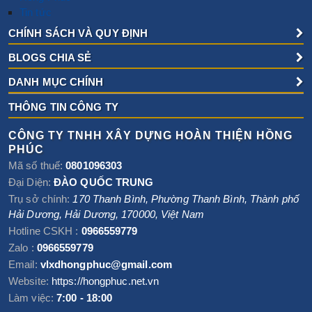
Tin tức
CHÍNH SÁCH VÀ QUY ĐỊNH
BLOGS CHIA SẺ
DANH MỤC CHÍNH
THÔNG TIN CÔNG TY
CÔNG TY TNHH XÂY DỰNG HOÀN THIỆN HỒNG
PHÚC
Mã số thuế:
0801096303
Đại Diện:
ĐÀO QUỐC TRUNG
Trụ sở chính:
170 Thanh Bình, Phường Thanh Bình
,
Thành phố
Hải Dương
,
Hải Dương
,
170000
,
Việt Nam
Hotline CSKH :
0966559779
Zalo :
0966559779
Email:
vlxdhongphuc@gmail.com
Website:
https://hongphuc.net.vn
Làm việc:
7:00 - 18:00