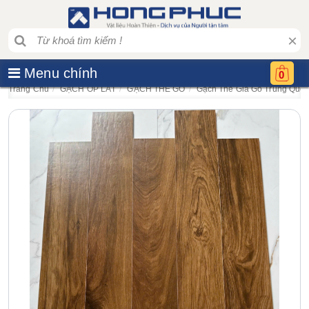
×
Menu chính
0
Trang Chủ
GẠCH ỐP LÁT
GẠCH THẺ GỖ
Gạch Thẻ Giả Gỗ Trung Qu