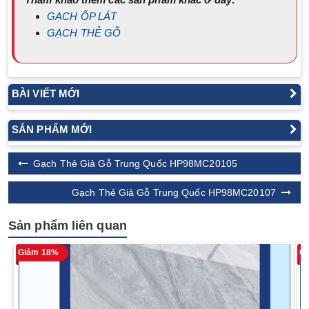
GẠCH ỐP LÁT
GẠCH THẺ GỖ
BÀI VIẾT MỚI
SẢN PHẨM MỚI
Gạch Thẻ Giả Gỗ Trung Quốc HP98MC20105
Gạch Thẻ Giả Gỗ Trung Quốc HP98MC20107
Sản phẩm liên quan
Giảm 18%
G