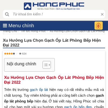
×
Menu chính
0
Trang Chủ
Tin tức Hồng Phúc
​Xu Hướng Lựa Chọn Gạch Ốp Lát Phòng B
​Xu Hướng Lựa Chọn Gạch Ốp Lát Phòng Bếp Hiện
Đại 2022
624
Nội dung chính
Xu Hướng Lựa Chọn Gạch Ốp Lát Phòng Bếp Hiện
Đại 2022
Trên thị trường
gạch ốp lát
hiện nay có rất nhiều mẫu mã và
chất lượng. Tuy nhiên không phải ai cũng biết cách chọn
gạch
ốp lát phòng bếp
hiện đại. Ở bài viết này, Hồng Phúc sẽ chia
sẻ cho bạn một vài xu hướng chọn
gạch ốp bếp đẹp
, chuẩn