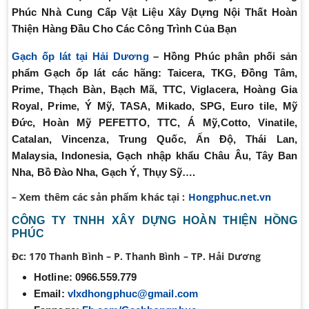
Phúc Nhà Cung Cấp Vật Liệu Xây Dựng Nội Thất Hoàn
Thiện Hàng Đầu Cho Các Công Trình Của Bạn
Gạch ốp lát tại Hải Dương
– Hồng Phúc phân phối sản
phẩm Gạch ốp lát các hãng: Taicera, TKG, Đồng Tâm,
Prime, Thạch Bàn, Bạch Mã, TTC, Viglacera, Hoàng Gia
Royal, Prime, Ý Mỹ, TASA, Mikado, SPG, Euro tile, Mỹ
Đức, Hoàn Mỹ PEFETTO, TTC, Á Mỹ,
Cotto, Vinatile,
Catalan, Vincenza,
Trung Quốc, Ấn Độ, Thái Lan,
Malaysia, Indonesia, Gạch nhập khẩu Châu Âu, Tây Ban
Nha, Bồ Đào Nha, Gạch Ý, Thụy Sỹ….
– Xem thêm các sản phẩm khác tại :
Hongphuc.net.vn
CÔNG TY TNHH XÂY DỰNG HOÀN THIỆN HỒNG
PHÚC
Đc:
170 Thanh Bình – P. Thanh Bình – TP. Hải Dương
Hotline:
0966.559.779
Email:
vlxdhongphuc@gmail.com