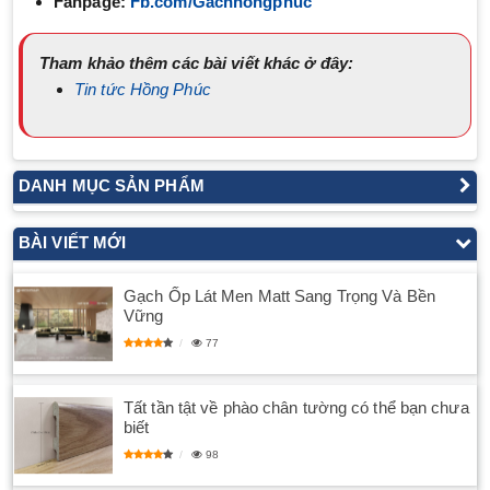
Fanpage:
Fb.com/Gachhongphuc
Tham khảo thêm các bài viết khác ở đây:
Tin tức Hồng Phúc
DANH MỤC SẢN PHẨM
BÀI VIẾT MỚI
Gạch Ốp Lát Men Matt Sang Trọng Và Bền
Vững
77
Tất tần tật về phào chân tường có thể bạn chưa
biết
98