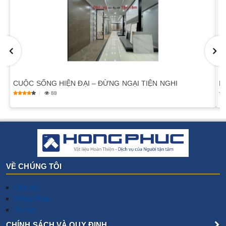
​CUỘC SỐNG HIỆN ĐẠI – ĐỪNG NGẠI TIỆN NGHI
I
88
VỀ CHÚNG TÔI
Liên hệ
Hồng Phúc
Tin tức
CHÍNH SÁCH VÀ QUY ĐỊNH