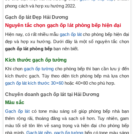
phong cách và hợp xu hướng 2022.
Gạch ốp lát Đẹp Hải Dương
Nguyên tắc chọn gạch ốp lát phòng bếp hiện đại
Hiện nay, có rất nhiều mẫu
gạch ốp lát
cho phòng bếp hiện đại
đẹp và hợp xu hướng. Dưới đây là một số nguyên tắc chọn
gạch ốp lát phòng bếp
bạn nên biết.
Kích thước gạch ốp tường
Khi chọn
gạch ốp tường
cho phòng bếp thì bạn cần lưu ý đến
kích thước gạch. Tùy theo diện tích phòng bếp mà lựa chọn
gạch ốp lát kích thước 30×60
hoặc 40×80 cho phù hợp.
Chuyên doanh gạch ốp lát tại Hải Dương
Màu sắc
Gạch ốp lát
có tone màu sáng sẽ giúp phòng bếp nhà bạn
thêm rộng rãi, thoáng đãng và sạch sẽ hơn. Tuy nhiên, gam
màu tối sẽ tôn lên vẻ sang trọng và hiện đại cho phòng bếp
nhà mình.
Gạch lát nền
,
gạch ốp tường
bếp có tone màu sáng