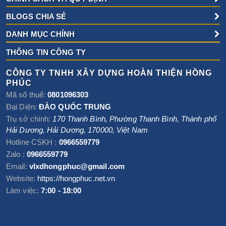
BLOGS CHIA SẺ
DANH MỤC CHÍNH
THÔNG TIN CÔNG TY
CÔNG TY TNHH XÂY DỰNG HOÀN THIỆN HỒNG
PHÚC
Mã số thuế:
0801096303
Đại Diện:
ĐÀO QUỐC TRUNG
Trụ sở chính:
170 Thanh Bình, Phường Thanh Bình
,
Thành phố
Hải Dương
,
Hải Dương
,
170000
,
Việt Nam
Hotline CSKH :
0966559779
Zalo :
0966559779
Email:
vlxdhongphuc@gmail.com
Website:
https://hongphuc.net.vn
Làm việc:
7:00 - 18:00